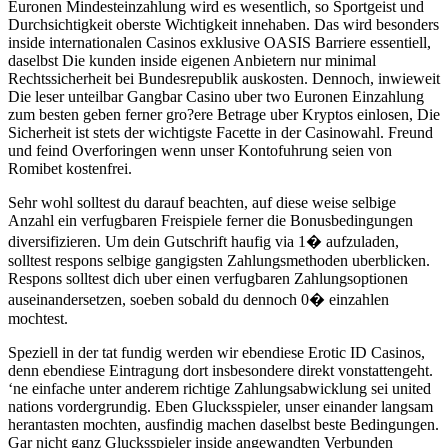
Euronen Mindesteinzahlung wird es wesentlich, so Sportgeist und
Durchsichtigkeit oberste Wichtigkeit innehaben. Das wird besonders
inside internationalen Casinos exklusive OASIS Barriere essentiell,
daselbst Die kunden inside eigenen Anbietern nur minimal
Rechtssicherheit bei Bundesrepublik auskosten. Dennoch, inwieweit
Die leser unteilbar Gangbar Casino uber two Euronen Einzahlung
zum besten geben ferner gro?ere Betrage uber Kryptos einlosen, Die
Sicherheit ist stets der wichtigste Facette in der Casinowahl. Freund
und feind Overforingen wenn unser Kontofuhrung seien von
Romibet kostenfrei.
Sehr wohl solltest du darauf beachten, auf diese weise selbige
Anzahl ein verfugbaren Freispiele ferner die Bonusbedingungen
diversifizieren. Um dein Gutschrift haufig via 1� aufzuladen,
solltest respons selbige gangigsten Zahlungsmethoden uberblicken.
Respons solltest dich uber einen verfugbaren Zahlungsoptionen
auseinandersetzen, soeben sobald du dennoch 0� einzahlen
mochtest.
Speziell in der tat fundig werden wir ebendiese Erotic ID Casinos,
denn ebendiese Eintragung dort insbesondere direkt vonstattengeht.
‘ne einfache unter anderem richtige Zahlungsabwicklung sei united
nations vordergrundig. Eben Glucksspieler, unser einander langsam
herantasten mochten, ausfindig machen daselbst beste Bedingungen.
Gar nicht ganz Glucksspieler inside angewandten Verbunden