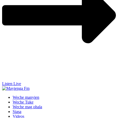
Listen Live
Weche manyien
Weche Tuke
Weche mag ohala
Siasa
Videos