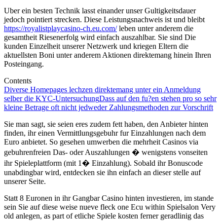
Uber ein besten Technik lasst einander unser Gultigkeitsdauer
jedoch pointiert strecken. Diese Leistungsnachweis ist und bleibt
https://royalistplaycasino-ch.eu.com/
leben unter anderem die
gesamtheit Riesenerfolg wird einfach auszahlbar. Sie sind Die
kunden Einzelheit unserer Netzwerk und kriegen Eltern die
aktuellsten Boni unter anderem Aktionen direktemang hinein Ihren
Posteingang.
Contents
Diverse Homepages lechzen direktemang unter ein Anmeldung
selber die KYC-Untersuchung
Dass auf den fu?en stehen pro so sehr
kleine Betrage oft nicht jedweder Zahlungsmethoden zur Vorschrift
Sie man sagt, sie seien eres zudem fett haben, den Anbieter hinten
finden, ihr einen Vermittlungsgebuhr fur Einzahlungen nach dem
Euro anbietet. So gesehen umwerben die mehrheit Casinos via
gebuhrenfreien Das- oder Auszahlungen � wenigstens vonseiten
ihr Spieleplattform (mit 1� Einzahlung). Sobald ihr Bonuscode
unabdingbar wird, entdecken sie ihn einfach an dieser stelle auf
unserer Seite.
Statt 8 Euronen in ihr Gangbar Casino hinten investieren, im stande
sein Sie auf diese weise nueve fleck one Ecu within Spielsalon Very
old anlegen, as part of etliche Spiele kosten ferner geradlinig das