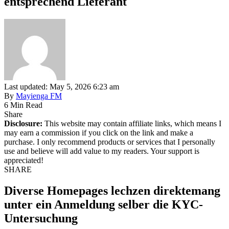
entsprechend Lieferant
Last updated: May 5, 2026 6:23 am
By
Mayienga FM
6 Min Read
Share
Disclosure:
This website may contain affiliate links, which means I
may earn a commission if you click on the link and make a
purchase. I only recommend products or services that I personally
use and believe will add value to my readers. Your support is
appreciated!
SHARE
Diverse Homepages lechzen direktemang
unter ein Anmeldung selber die KYC-
Untersuchung