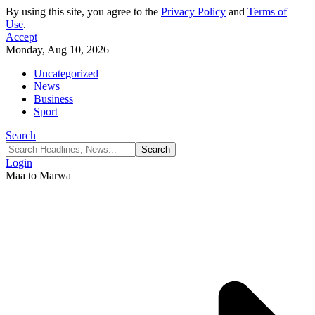
By using this site, you agree to the
Privacy Policy
and
Terms of
Use
.
Accept
Monday, Aug 10, 2026
Uncategorized
News
Business
Sport
Search
Login
Maa to Marwa