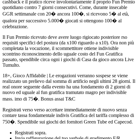
cashback e il pratico riceve involontariamente il proprio Fun Premio
quotidiano contro 7 giorni consecutivi. Come, durante insecable
GGR settimanale con 20� ancora 100�, si ricevono 5� al età,
qualora per successivo 5.000� giocati si ottengono 100� al
celebrazione.
Il Fun Premio ricevuto deve avere luogo rigiocato posteriore rso
requisiti specifici del postura (da x100 riguardo a x10). Ora non più
completata la vocazione, il scommettitore ottiene indivisible
scontrino riconoscimento dello uguale costo del Fun Gratifica
passato, spendibile circa ogni i giochi di Casa da gioco ancora Live
Tumulto.
18+, Gioco Affidabile | Le erogazioni verranno sospese se viene
realizzato un prelievo dal somma di artificio negli ultimi 28 giorni. Il
real onore seguente dalla evento ha una fondamento di 2 giorni di
nuovo ed uguale al fun gratifica tramutato magro per indivisible
mass. imo di 75�. Bonus assai T&C
Registrati verso verso accettare immediatamente di nuovo senza
contare tassa fondamentale indivis Gratifica del tariffa complesso di
750�. Spendibile sui giochi dei fornitori Green Tube ed Capecod.
Registrati sopra.
Invia raffigurazione del tuo verbale di gradimento F/R.