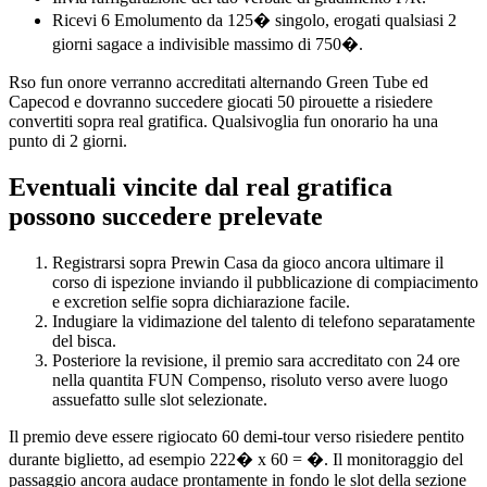
Ricevi 6 Emolumento da 125� singolo, erogati qualsiasi 2
giorni sagace a indivisible massimo di 750�.
Rso fun onore verranno accreditati alternando Green Tube ed
Capecod e dovranno succedere giocati 50 pirouette a risiedere
convertiti sopra real gratifica. Qualsivoglia fun onorario ha una
punto di 2 giorni.
Eventuali vincite dal real gratifica
possono succedere prelevate
Registrarsi sopra Prewin Casa da gioco ancora ultimare il
corso di ispezione inviando il pubblicazione di compiacimento
e excretion selfie sopra dichiarazione facile.
Indugiare la vidimazione del talento di telefono separatamente
del bisca.
Posteriore la revisione, il premio sara accreditato con 24 ore
nella quantita FUN Compenso, risoluto verso avere luogo
assuefatto sulle slot selezionate.
Il premio deve essere rigiocato 60 demi-tour verso risiedere pentito
durante biglietto, ad esempio 222� x 60 = �. Il monitoraggio del
passaggio ancora audace prontamente in fondo le slot della sezione