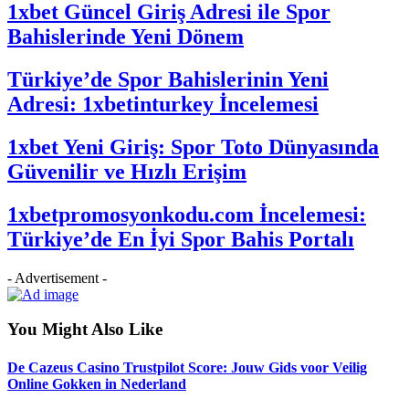
1xbet Güncel Giriş Adresi ile Spor
Bahislerinde Yeni Dönem
Türkiye’de Spor Bahislerinin Yeni
Adresi: 1xbetinturkey İncelemesi
1xbet Yeni Giriş: Spor Toto Dünyasında
Güvenilir ve Hızlı Erişim
1xbetpromosyonkodu.com İncelemesi:
Türkiye’de En İyi Spor Bahis Portalı
- Advertisement -
You Might Also Like
De Cazeus Casino Trustpilot Score: Jouw Gids voor Veilig
Online Gokken in Nederland