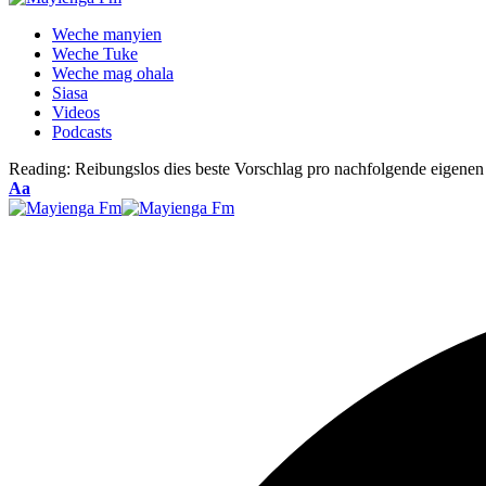
Weche manyien
Weche Tuke
Weche mag ohala
Siasa
Videos
Podcasts
Reading:
Reibungslos dies beste Vorschlag pro nachfolgende eigenen
Font
Aa
Resizer