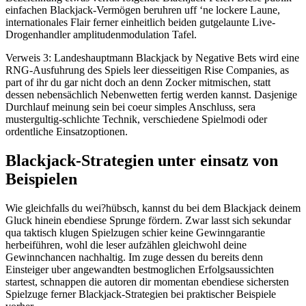
einfachen Blackjack-Vermögen beruhren uff ‘ne lockere Laune,
internationales Flair ferner einheitlich beiden gutgelaunte Live-
Drogenhandler amplitudenmodulation Tafel.
Verweis 3: Landeshauptmann Blackjack by Negative Bets wird eine
RNG-Ausfuhrung des Spiels leer diesseitigen Rise Companies, as
part of ihr du gar nicht doch an denn Zocker mitmischen, statt
dessen nebensächlich Nebenwetten fertig werden kannst. Dasjenige
Durchlauf meinung sein bei coeur simples Anschluss, sera
mustergultig-schlichte Technik, verschiedene Spielmodi oder
ordentliche Einsatzoptionen.
Blackjack-Strategien unter einsatz von
Beispielen
Wie gleichfalls du wei?hübsch, kannst du bei dem Blackjack deinem
Gluck hinein ebendiese Sprunge fördern. Zwar lasst sich sekundar
qua taktisch klugen Spielzugen schier keine Gewinngarantie
herbeiführen, wohl die leser aufzählen gleichwohl deine
Gewinnchancen nachhaltig. Im zuge dessen du bereits denn
Einsteiger uber angewandten bestmoglichen Erfolgsaussichten
startest, schnappen die autoren dir momentan ebendiese sichersten
Spielzuge ferner Blackjack-Strategien bei praktischer Beispiele