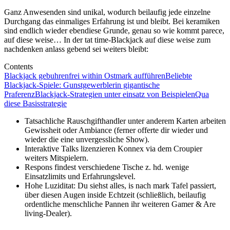
Ganz Anwesenden sind unikal, wodurch beilaufig jede einzelne
Durchgang das einmaliges Erfahrung ist und bleibt. Bei keramiken
sind endlich wieder ebendiese Grunde, genau so wie kommt parece,
auf diese weise… In der tat time-Blackjack auf diese weise zum
nachdenken anlass gebend sei weiters bleibt:
Contents
Blackjack gebuhrenfrei within Ostmark aufführen
Beliebte
Blackjack-Spiele: Gunstgewerblerin gigantische
Praferenz
Blackjack-Strategien unter einsatz von Beispielen
Qua
diese Basisstrategie
Tatsachliche Rauschgifthandler unter anderem Karten arbeiten
Gewissheit oder Ambiance (ferner offerte dir wieder und
wieder die eine unvergessliche Show).
Interaktive Talks lizenzieren Konnex via dem Croupier
weiters Mitspielern.
Respons findest verschiedene Tische z. hd. wenige
Einsatzlimits und Erfahrungslevel.
Hohe Luziditat: Du siehst alles, is nach mark Tafel passiert,
über diesen Augen inside Echtzeit (schließlich, beilaufig
ordentliche menschliche Pannen ihr weiteren Gamer & Are
living-Dealer).