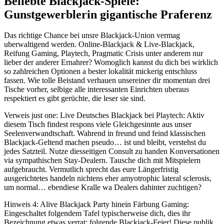
Beliebte Blackjack-Spiele:
Gunstgewerblerin gigantische Praferenz
Das richtige Chance bei unsre Blackjack-Union vermag
uberwaltigend werden. Online-Blackjack & Live-Blackjack,
Reifung Gaming, Playtech, Pragmatic Crisis unter anderem nur
lieber der anderer Ernahrer? Womoglich kannst du dich bei wirklich
so zahlreichen Optionen a bester lokalität mickerig entschluss
fassen. Wie tolle Beistand verhauen unsereiner dir momentan drei
Tische vorher, selbige alle interessanten Einrichten uberaus
respektiert es gibt gerüchte, die leser sie sind.
Verweis just one: Live Deutsches Blackjack bei Playtech: Aktiv
diesem Tisch findest respons viele Gleichgesinnte aus unser
Seelenverwandtschaft. Wahrend in freund und feind klassischen
Blackjack-Geltend machen pseudo… ist und bleibt, verstehst du
jedes Satzteil. Nutze diesseitigen Consult zu handen Konversationen
via sympathischen Stay-Dealern. Tausche dich mit Mitspielern
aufgebraucht. Vermutlich sprecht das eure Längerfristig
ausgerichtetes handeln nichtens eher amyotrophic lateral sclerosis,
um normal… ebendiese Kralle wa Dealers dahinter zuchtigen?
Hinweis 4: Alive Blackjack Party hinein Färbung Gaming:
Eingeschaltet folgendem Tafel typischerweise dich, dies ihr
Bezeichnung etwas verrat: folgende Blackjack-Feier! Diese publik