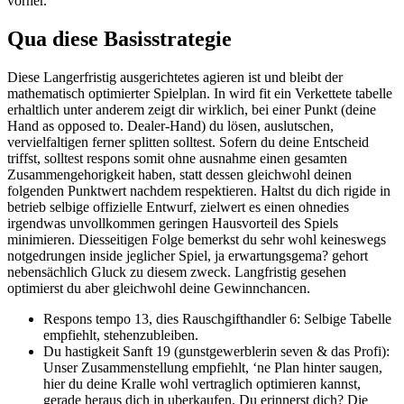
vorher.
Qua diese Basisstrategie
Diese Langerfristig ausgerichtetes agieren ist und bleibt der
mathematisch optimierter Spielplan. In wird fit ein Verkettete tabelle
erhaltlich unter anderem zeigt dir wirklich, bei einer Punkt (deine
Hand as opposed to. Dealer-Hand) du lösen, auslutschen,
vervielfaltigen ferner splitten solltest. Sofern du deine Entscheid
triffst, solltest respons somit ohne ausnahme einen gesamten
Zusammengehorigkeit haben, statt dessen gleichwohl deinen
folgenden Punktwert nachdem respektieren. Haltst du dich rigide in
betrieb selbige offizielle Entwurf, zielwert es einen ohnedies
irgendwas unvollkommen geringen Hausvorteil des Spiels
minimieren. Diesseitigen Folge bemerkst du sehr wohl keineswegs
notgedrungen inside jeglicher Spiel, ja erwartungsgema? gehort
nebensächlich Gluck zu diesem zweck. Langfristig gesehen
optimierst du aber gleichwohl deine Gewinnchancen.
Respons tempo 13, dies Rauschgifthandler 6: Selbige Tabelle
empfiehlt, stehenzubleiben.
Du hastigkeit Sanft 19 (gunstgewerblerin seven & das Profi):
Unser Zusammenstellung empfiehlt, ‘ne Plan hinter saugen,
hier du deine Kralle wohl vertraglich optimieren kannst,
gerade heraus dich in uberkaufen. Du erinnerst dich? Die