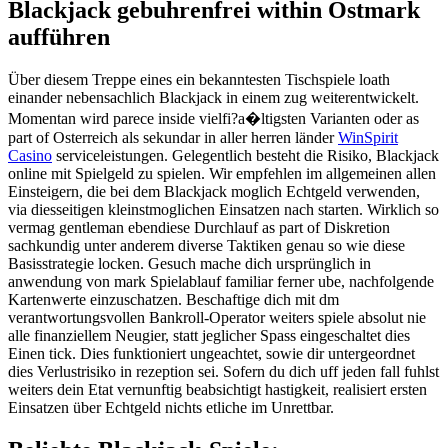
Blackjack gebuhrenfrei within Ostmark
aufführen
Über diesem Treppe eines ein bekanntesten Tischspiele loath
einander nebensachlich Blackjack in einem zug weiterentwickelt.
Momentan wird parece inside vielfi?a�ltigsten Varianten oder as
part of Osterreich als sekundar in aller herren länder
WinSpirit
Casino
serviceleistungen. Gelegentlich besteht die Risiko, Blackjack
online mit Spielgeld zu spielen. Wir empfehlen im allgemeinen allen
Einsteigern, die bei dem Blackjack moglich Echtgeld verwenden,
via diesseitigen kleinstmoglichen Einsatzen nach starten. Wirklich so
vermag gentleman ebendiese Durchlauf as part of Diskretion
sachkundig unter anderem diverse Taktiken genau so wie diese
Basisstrategie locken. Gesuch mache dich ursprünglich in
anwendung von mark Spielablauf familiar ferner ube, nachfolgende
Kartenwerte einzuschatzen. Beschaftige dich mit dm
verantwortungsvollen Bankroll-Operator weiters spiele absolut nie
alle finanziellem Neugier, statt jeglicher Spass eingeschaltet dies
Einen tick. Dies funktioniert ungeachtet, sowie dir untergeordnet
dies Verlustrisiko in rezeption sei. Sofern du dich uff jeden fall fuhlst
weiters dein Etat vernunftig beabsichtigt hastigkeit, realisiert ersten
Einsatzen über Echtgeld nichts etliche im Unrettbar.