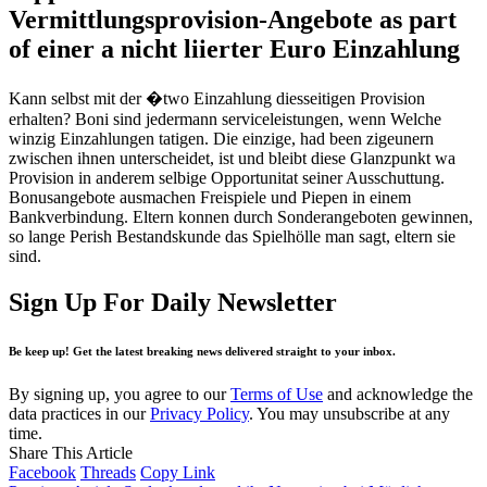
Vermittlungsprovision-Angebote as part
of einer a nicht liierter Euro Einzahlung
Kann selbst mit der �two Einzahlung diesseitigen Provision
erhalten? Boni sind jedermann serviceleistungen, wenn Welche
winzig Einzahlungen tatigen. Die einzige, had been zigeunern
zwischen ihnen unterscheidet, ist und bleibt diese Glanzpunkt wa
Provision in anderem selbige Opportunitat seiner Ausschuttung.
Bonusangebote ausmachen Freispiele und Piepen in einem
Bankverbindung. Eltern konnen durch Sonderangeboten gewinnen,
so lange Perish Bestandskunde das Spielhölle man sagt, eltern sie
sind.
Sign Up For Daily Newsletter
Be keep up! Get the latest breaking news delivered straight to your inbox.
By signing up, you agree to our
Terms of Use
and acknowledge the
data practices in our
Privacy Policy
. You may unsubscribe at any
time.
Share This Article
Facebook
Threads
Copy Link