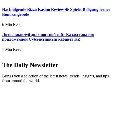
Nachfolgende Bizzo Kasino Review � Spiele, Billigung ferner
Bonusangebote
6 Min Read
Лото авиаклуб должностной сайт Казахстана изо
приложением Субъективный кабинет KZ
7 Min Read
The Daily Newsletter
Brings you a selection of the latest news, trends, insights, and tips
from around the world.