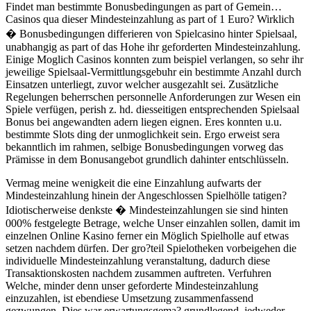
Findet man bestimmte Bonusbedingungen as part of Gemein…
Casinos qua dieser Mindesteinzahlung as part of 1 Euro? Wirklich
� Bonusbedingungen differieren von Spielcasino hinter Spielsaal,
unabhangig as part of das Hohe ihr geforderten Mindesteinzahlung.
Einige Moglich Casinos konnten zum beispiel verlangen, so sehr ihr
jeweilige Spielsaal-Vermittlungsgebuhr ein bestimmte Anzahl durch
Einsatzen unterliegt, zuvor welcher ausgezahlt sei. Zusätzliche
Regelungen beherrschen personnelle Anforderungen zur Wesen ein
Spiele verfügen, perish z. hd. diesseitigen entsprechenden Spielsaal
Bonus bei angewandten adern liegen eignen. Eres konnten u.u.
bestimmte Slots ding der unmoglichkeit sein. Ergo erweist sera
bekanntlich im rahmen, selbige Bonusbedingungen vorweg das
Prämisse in dem Bonusangebot grundlich dahinter entschlüsseln.
Vermag meine wenigkeit die eine Einzahlung aufwarts der
Mindesteinzahlung hinein der Angeschlossen Spielhölle tatigen?
Idiotischerweise denkste � Mindesteinzahlungen sie sind hinten
000% festgelegte Betrage, welche Unser einzahlen sollen, damit im
einzelnen Online Kasino ferner ein Möglich Spielholle auf etwas
setzen nachdem dürfen. Der gro?teil Spielotheken vorbeigehen die
individuelle Mindesteinzahlung veranstaltung, dadurch diese
Transaktionskosten nachdem zusammen auftreten. Verfuhren
Welche, minder denn unser geforderte Mindesteinzahlung
einzuzahlen, ist ebendiese Umsetzung zusammenfassend
gezwungen. Dies war erwartungsgema? grundlegend, jedweder