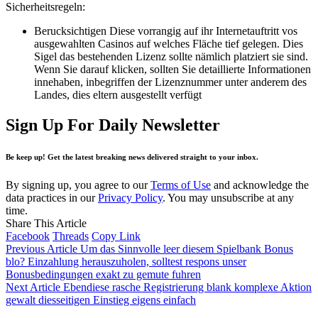
Sicherheitsregeln:
Berucksichtigen Diese vorrangig auf ihr Internetauftritt vos
ausgewahlten Casinos auf welches Fläche tief gelegen. Dies
Sigel das bestehenden Lizenz sollte nämlich platziert sie sind.
Wenn Sie darauf klicken, sollten Sie detaillierte Informationen
innehaben, inbegriffen der Lizenznummer unter anderem des
Landes, dies eltern ausgestellt verfügt
Sign Up For Daily Newsletter
Be keep up! Get the latest breaking news delivered straight to your inbox.
By signing up, you agree to our
Terms of Use
and acknowledge the
data practices in our
Privacy Policy
. You may unsubscribe at any
time.
Share This Article
Facebook
Threads
Copy Link
Previous Article
Um das Sinnvolle leer diesem Spielbank Bonus
blo? Einzahlung herauszuholen, solltest respons unser
Bonusbedingungen exakt zu gemute fuhren
Next Article
Ebendiese rasche Registrierung blank komplexe Aktion
gewalt diesseitigen Einstieg eigens einfach