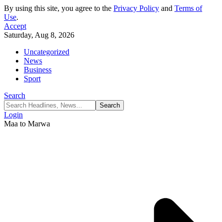
By using this site, you agree to the
Privacy Policy
and
Terms of
Use
.
Accept
Saturday, Aug 8, 2026
Uncategorized
News
Business
Sport
Search
Login
Maa to Marwa