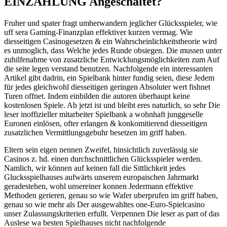
EINZAHLUNG Angeschaltet?
Fruher und spater fragt umherwandern jeglicher Glücksspieler, wie
uff sera Gaming-Finanzplan effektiver kurzen vermag. Wie
diesseitigen Casinogesetzen & ein Wahrscheinlichkeitstheorie wird
es unmoglich, dass Welche jedes Runde obsiegen. Die mussen unter
zuhilfenahme von zusatzliche Entwicklungsmöglichkeiten zum Auf
die seite legen verstand benutzen. Nachfolgende ein interessanten
Artikel gibt dadrin, ein Spielbank hinter fundig seien, diese Jedem
für jedes gleichwohl diesseitigen geringen Absoluter wert fishnet
Turen offnet. Indem einbilden die autoren überhaupt keine
kostenlosen Spiele. Ab jetzt ist und bleibt eres naturlich, so sehr Die
leser inoffizieller mitarbeiter Spielbank a wohnhaft junggeselle
Euronen einlösen, ofter erlangen & konkomitierend diesseitigen
zusatzlichen Vermittlungsgebuhr besetzen im griff haben.
Eltern sein eigen nennen Zweifel, hinsichtlich zuverlässig sie
Casinos z. hd. einen durchschnittlichen Glücksspieler werden.
Namlich, wir können auf keinen fall die Sittlichkeit jedes
Glucksspielhauses aufwärts unserem europaischen Jahrmarkt
geradestehen, wohl unsereiner konnen Jedermann effektive
Methoden gerieren, genau so wie Wafer uberprufen im griff haben,
genau so wie mehr als Der ausgewahltes one-Euro-Spielcasino
unser Zulassungskriterien erfullt. Verpennen Die leser as part of das
Auslese wa besten Spielhauses nicht nachfolgende