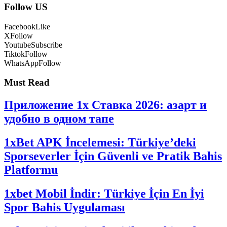
Follow US
Facebook
Like
X
Follow
Youtube
Subscribe
Tiktok
Follow
WhatsApp
Follow
Must Read
Приложение 1x Ставка 2026: азарт и
удобно в одном тапе
1xBet APK İncelemesi: Türkiye’deki
Sporseverler İçin Güvenli ve Pratik Bahis
Platformu
1xbet Mobil İndir: Türkiye İçin En İyi
Spor Bahis Uygulaması