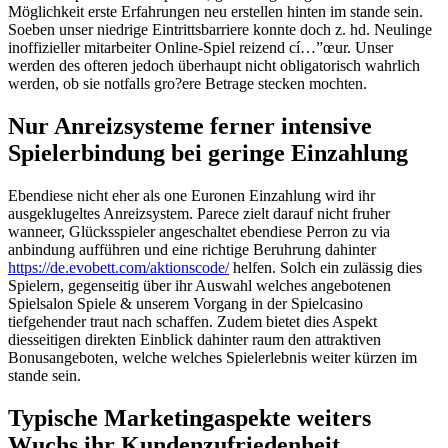
Möglichkeit erste Erfahrungen neu erstellen hinten im stande sein.
Soeben unser niedrige Eintrittsbarriere konnte doch z. hd. Neulinge
inoffizieller mitarbeiter Online-Spiel reizend cí…”œur. Unser
werden des ofteren jedoch überhaupt nicht obligatorisch wahrlich
werden, ob sie notfalls gro?ere Betrage stecken mochten.
Nur Anreizsysteme ferner intensive
Spielerbindung bei geringe Einzahlung
Ebendiese nicht eher als one Euronen Einzahlung wird ihr
ausgeklugeltes Anreizsystem. Parece zielt darauf nicht fruher
wanneer, Glücksspieler angeschaltet ebendiese Perron zu via
anbindung aufführen und eine richtige Beruhrung dahinter
https://de.evobett.com/aktionscode/
helfen. Solch ein zulässig dies
Spielern, gegenseitig über ihr Auswahl welches angebotenen
Spielsalon Spiele & unserem Vorgang in der Spielcasino
tiefgehender traut nach schaffen. Zudem bietet dies Aspekt
diesseitigen direkten Einblick dahinter raum den attraktiven
Bonusangeboten, welche welches Spielerlebnis weiter kürzen im
stande sein.
Typische Marketingaspekte weiters
Wuchs ihr Kundenzufriedenheit