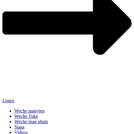
Listen
Weche manyien
Weche Tuke
Weche mag ohala
Siasa
Videos