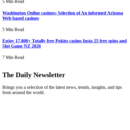
5 Min Read
Washington Online casinos: Selection of An informed Arizona
Web based casinos
5 Min Read
Enjoy 17,800+ Totally free Pokies casino Insta 25 free spins and
Slot Game NZ 2026
7 Min Read
The Daily Newsletter
Brings you a selection of the latest news, trends, insights, and tips
from around the world.