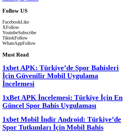
Follow US
Facebook
Like
X
Follow
Youtube
Subscribe
Tiktok
Follow
WhatsApp
Follow
Must Read
1xbet APK: Türkiye’de Spor Bahisleri
İçin Güvenilir Mobil Uygulama
İncelemesi
1xBet APK İncelemesi: Türkiye İçin En
Güncel Spor Bahis Uygulaması
1xbet Mobil İndir Android: Türkiye’de
Spor Tutkunları İçin Mobil Bahis