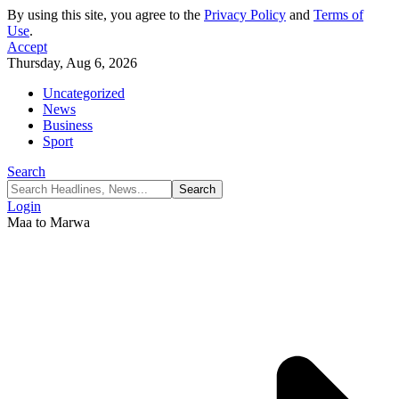
By using this site, you agree to the
Privacy Policy
and
Terms of
Use
.
Accept
Thursday, Aug 6, 2026
Uncategorized
News
Business
Sport
Search
Login
Maa to Marwa