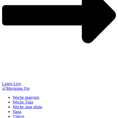
Listen Live
Weche manyien
Weche Tuke
Weche mag ohala
Siasa
Videos