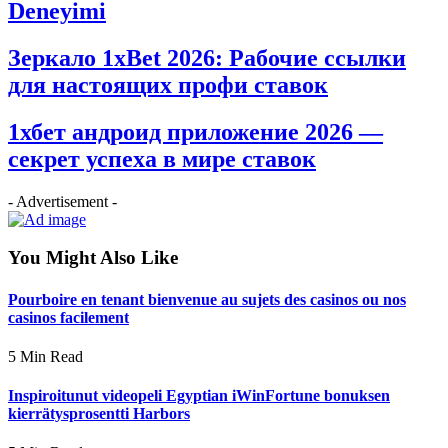
Deneyimi
Зеркало 1xBet 2026: Рабочие ссылки
для настоящих профи ставок
1хбет андроид приложение 2026 —
секрет успеха в мире ставок
- Advertisement -
You Might Also Like
Pourboire en tenant bienvenue au sujets des casinos ou nos
casinos facilement
5 Min Read
Inspiroitunut videopeli Egyptian iWinFortune bonuksen
kierrätysprosentti Harbors