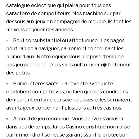
catalogue eclectique qui plaira pour tous des
caractere de competiteurs. Nos machine sur par-
dessous aux jeux en compagnie de meuble, ils font les
moyens de jouer des annees.
Bout consubstantiel ou affectueuse : Les pages
peut rapide a naviguer, carrement concernant les
primordiaux. Notre equipe vous propose d’emblee
nos jeu accroche-c?urs sans nul toi user i� l’interieur
des petits.
Prime interessants : La revente avec juste
englobent competitives, ou bien que des conditions
demeurent en ligne consciencieuses, elles surnagent
avantageux concernant plusieurs autres casinos.
Accord de jeu reconnue : Vous pouvez s’amuser
dans peu de temps, Julius Casino constitue normalise
parmi mon droit serieuse garantissant la protection