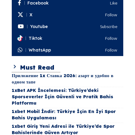
Facebook
Like
X
Follow
Youtube
Subscribe
Tiktok
Follow
WhatsApp
Follow
Must Read
Приложение 1x Ставка 2026: азарт и удобно в
одном тапе
1xBet APK İncelemesi: Türkiye’deki
Sporseverler İçin Güvenli ve Pratik Bahis
Platformu
1xbet Mobil İndir: Türkiye İçin En İyi Spor
Bahis Uygulaması
1xbet Giriş Yeni Adresi ile Türkiye’de Spor
Bahislerinde Güven Artıyor