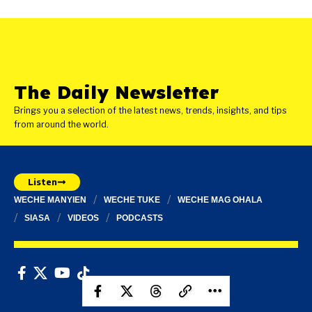
The Daily Newsletter
Brings you a selection of the latest news, trends, insights, and tips
from around the world.
Listen
WECHE MANYIEN
WECHE TUKE
WECHE MAG OHALA
SIASA
VIDEOS
PODCASTS