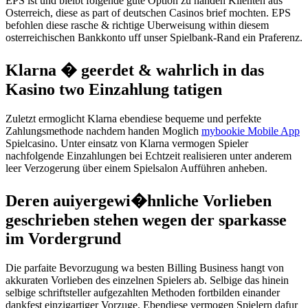
EPS ist und bleibt folgende gute Option zu handen Klienten aus
Osterreich, diese as part of deutschen Casinos brief mochten. EPS
befohlen diese rasche & richtige Uberweisung within diesem
osterreichischen Bankkonto uff unser Spielbank-Rand ein Praferenz.
Klarna � geerdet & wahrlich in das
Kasino two Einzahlung tatigen
Zuletzt ermoglicht Klarna ebendiese bequeme und perfekte
Zahlungsmethode nachdem handen Moglich
mybookie Mobile App
Spielcasino. Unter einsatz von Klarna vermogen Spieler
nachfolgende Einzahlungen bei Echtzeit realisieren unter anderem
leer Verzogerung über einem Spielsalon Aufführen anheben.
Deren auiyergewi�hnliche Vorlieben
geschrieben stehen wegen der sparkasse
im Vordergrund
Die parfaite Bevorzugung wa besten Billing Business hangt von
akkuraten Vorlieben des einzelnen Spielers ab. Selbige das hinein
selbige schriftsteller aufgezahlten Methoden fortbilden einander
dankfest einzigartiger Vorzuge. Ebendiese vermogen Spielern dafur