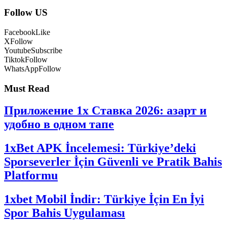
Follow US
Facebook
Like
X
Follow
Youtube
Subscribe
Tiktok
Follow
WhatsApp
Follow
Must Read
Приложение 1x Ставка 2026: азарт и
удобно в одном тапе
1xBet APK İncelemesi: Türkiye’deki
Sporseverler İçin Güvenli ve Pratik Bahis
Platformu
1xbet Mobil İndir: Türkiye İçin En İyi
Spor Bahis Uygulaması