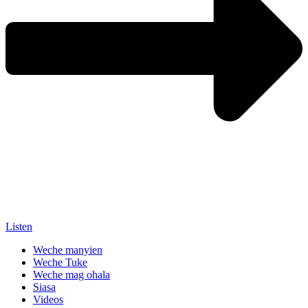
Listen
Weche manyien
Weche Tuke
Weche mag ohala
Siasa
Videos