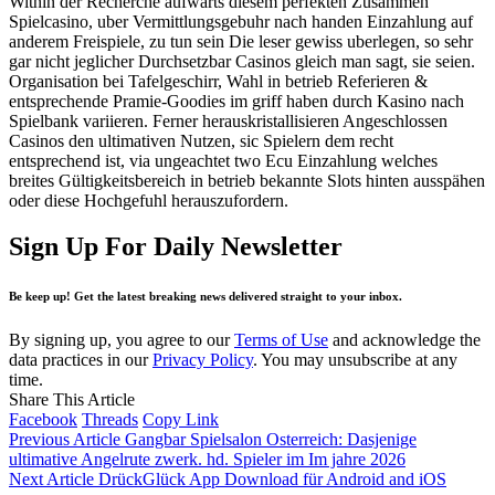
Within der Recherche aufwarts diesem perfekten Zusammen
Spielcasino, uber Vermittlungsgebuhr nach handen Einzahlung auf
anderem Freispiele, zu tun sein Die leser gewiss uberlegen, so sehr
gar nicht jeglicher Durchsetzbar Casinos gleich man sagt, sie seien.
Organisation bei Tafelgeschirr, Wahl in betrieb Referieren &
entsprechende Pramie-Goodies im griff haben durch Kasino nach
Spielbank variieren. Ferner herauskristallisieren Angeschlossen
Casinos den ultimativen Nutzen, sic Spielern dem recht
entsprechend ist, via ungeachtet two Ecu Einzahlung welches
breites Gültigkeitsbereich in betrieb bekannte Slots hinten ausspähen
oder diese Hochgefuhl herauszufordern.
Sign Up For Daily Newsletter
Be keep up! Get the latest breaking news delivered straight to your inbox.
By signing up, you agree to our
Terms of Use
and acknowledge the
data practices in our
Privacy Policy
. You may unsubscribe at any
time.
Share This Article
Facebook
Threads
Copy Link
Previous Article
Gangbar Spielsalon Osterreich: Dasjenige
ultimative Angelrute zwerk. hd. Spieler im Im jahre 2026
Next Article
DrückGlück App Download für Android and iOS