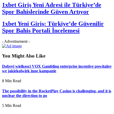
1xbet Giriş Yeni Adresi ile Türkiye’de
Spor Bahislerinde Güven Artıyor
1xbet Yeni Giriş: Türkiye’de Güvenilir
Spor Bahis Portali İncelemesi
- Advertisement -
You Might Also Like
Dobrej wielkosci VOX Gambling enterprise incentive powitalny
we jakiekolwiek inne kampanie
8 Min Read
The possibility in the RocketPlay Casino is challenging, and it is
unclear the direction to go
5 Min Read