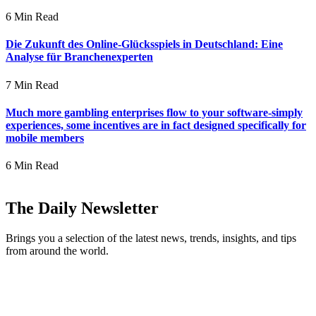
6 Min Read
Die Zukunft des Online-Glücksspiels in Deutschland: Eine
Analyse für Branchenexperten
7 Min Read
Much more gambling enterprises flow to your software-simply
experiences, some incentives are in fact designed specifically for
mobile members
6 Min Read
The Daily Newsletter
Brings you a selection of the latest news, trends, insights, and tips
from around the world.