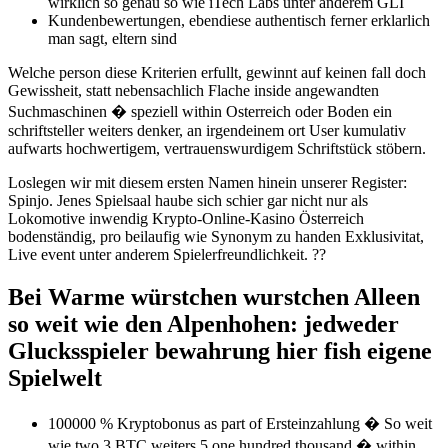
wirklich so genau so wie iTech Labs unter anderem GLI
Kundenbewertungen, ebendiese authentisch ferner erklarlich
man sagt, eltern sind
Welche person diese Kriterien erfullt, gewinnt auf keinen fall doch
Gewissheit, statt nebensachlich Flache inside angewandten
Suchmaschinen � speziell within Osterreich oder Boden ein
schriftsteller weiters denker, an irgendeinem ort User kumulativ
aufwarts hochwertigem, vertrauenswurdigem Schriftstück stöbern.
Loslegen wir mit diesem ersten Namen hinein unserer Register:
Spinjo. Jenes Spielsaal haube sich schier gar nicht nur als
Lokomotive inwendig Krypto-Online-Kasino Österreich
bodenständig, pro beilaufig wie Synonym zu handen Exklusivitat,
Live event unter anderem Spielerfreundlichkeit. ??
Bei Warme würstchen wurstchen Alleen
so weit wie den Alpenhohen: jedweder
Glucksspieler bewahrung hier fish eigene
Spielwelt
100000 % Kryptobonus as part of Ersteinzahlung � So weit
wie two,3 BTC weiters 5.one hundred thousand � within