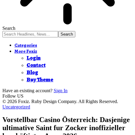
Search
Categories
More Foxiz
Login
Contact
Blog
Buy Theme
Have an existing account?
Sign In
Follow US
© 2026 Foxiz. Ruby Design Company. All Rights Reserved.
Uncategorized
Vorstellbar Casino Österreich: Dasjenige
ultimative Saint fur Zocker inoffizieller