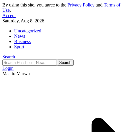
By using this site, you agree to the
Privacy Policy
and
Terms of
Use
.
Accept
Saturday, Aug 8, 2026
Uncategorized
News
Business
Sport
Search
Login
Maa to Marwa