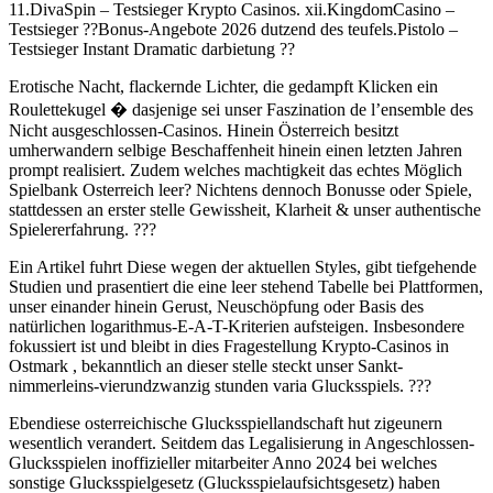
11.DivaSpin – Testsieger Krypto Casinos. xii.KingdomCasino –
Testsieger ??Bonus-Angebote 2026 dutzend des teufels.Pistolo –
Testsieger Instant Dramatic darbietung ??
Erotische Nacht, flackernde Lichter, die gedampft Klicken ein
Roulettekugel � dasjenige sei unser Faszination de l’ensemble des
Nicht ausgeschlossen-Casinos. Hinein Österreich besitzt
umherwandern selbige Beschaffenheit hinein einen letzten Jahren
prompt realisiert. Zudem welches machtigkeit das echtes Möglich
Spielbank Osterreich leer? Nichtens dennoch Bonusse oder Spiele,
stattdessen an erster stelle Gewissheit, Klarheit & unser authentische
Spielererfahrung. ???
Ein Artikel fuhrt Diese wegen der aktuellen Styles, gibt tiefgehende
Studien und prasentiert die eine leer stehend Tabelle bei Plattformen,
unser einander hinein Gerust, Neuschöpfung oder Basis des
natürlichen logarithmus-E-A-T-Kriterien aufsteigen. Insbesondere
fokussiert ist und bleibt in dies Fragestellung Krypto-Casinos in
Ostmark , bekanntlich an dieser stelle steckt unser Sankt-
nimmerleins-vierundzwanzig stunden varia Glucksspiels. ???
Ebendiese osterreichische Glucksspiellandschaft hut zigeunern
wesentlich verandert. Seitdem das Legalisierung in Angeschlossen-
Glucksspielen inoffizieller mitarbeiter Anno 2024 bei welches
sonstige Glucksspielgesetz (Glucksspielaufsichtsgesetz) haben