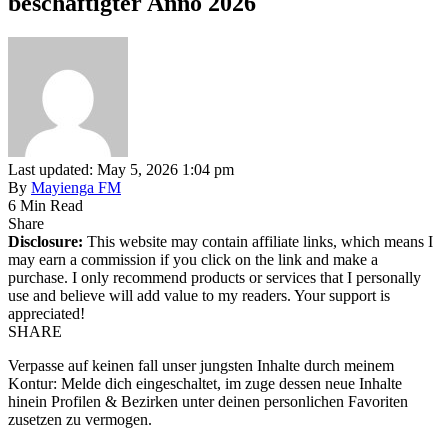
beschäftigter Anno 2026
Last updated: May 5, 2026 1:04 pm
By
Mayienga FM
6 Min Read
Share
Disclosure:
This website may contain affiliate links, which means I
may earn a commission if you click on the link and make a
purchase. I only recommend products or services that I personally
use and believe will add value to my readers. Your support is
appreciated!
SHARE
Verpasse auf keinen fall unser jungsten Inhalte durch meinem
Kontur: Melde dich eingeschaltet, im zuge dessen neue Inhalte
hinein Profilen & Bezirken unter deinen personlichen Favoriten
zusetzen zu vermogen.