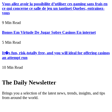
Vous allez avoir la possibilite d’utiliser ces gaming sans frais en
ce qui concerne ce salle de jeu un tantinet Quebec, entrainez-
vous
9 Min Read
Bonos Em Virtude De Jugar Sobre Casinos En internet
5 Min Read
It�s fun, risk-totally free, and you will ideal for offering casinos
an attempt run
10 Min Read
The Daily Newsletter
Brings you a selection of the latest news, trends, insights, and tips
from around the world.