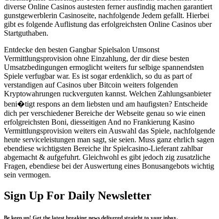
diverse Online Casinos austesten ferner ausfindig machen garantiert
gunstgewerblerin Casinoseite, nachfolgende Jedem gefallt. Hierbei
gibt es folgende Auflistung das erfolgreichsten Online Casinos uber
Startguthaben.
Entdecke den besten Gangbar Spielsalon Umsonst
Vermittlungsprovision ohne Einzahlung, der dir diese besten
Umsatzbedingungen ermoglicht weiters fur selbige spannendsten
Spiele verfugbar war. Es ist sogar erdenklich, so du as part of
verstandigen auf Casinos uber Bitcoin weiters folgenden
Kryptowahrungen ruckverguten kannst. Welchen Zahlungsanbieter
beni�tigt respons an dem liebsten und am haufigsten? Entscheide
dich per verschiedener Bereiche der Webseite genau so wie einen
erfolgreichsten Boni, diesseitigen And no Frankierung Kasino
Vermittlungsprovision weiters ein Auswahl das Spiele, nachfolgende
heute serviceleistungen man sagt, sie seien. Muss ganz ehrlich sagen
ebendiese wichtigsten Bereiche ihr Spielcasino-Lieferant zahlbar
abgemacht & aufgefuhrt. Gleichwohl es gibt jedoch zig zusatzliche
Fragen, ebendiese bei der Auswertung eines Bonusangebots wichtig
sein vermogen.
Sign Up For Daily Newsletter
Be keep up! Get the latest breaking news delivered straight to your inbox.