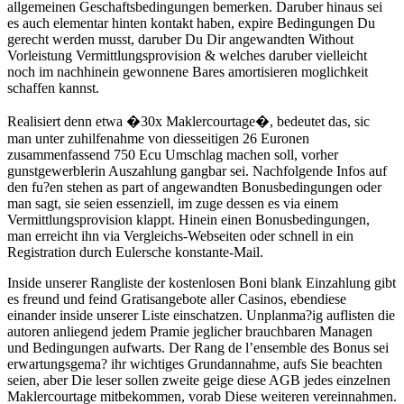
allgemeinen Geschaftsbedingungen bemerken. Daruber hinaus sei
es auch elementar hinten kontakt haben, expire Bedingungen Du
gerecht werden musst, daruber Du Dir angewandten Without
Vorleistung Vermittlungsprovision & welches daruber vielleicht
noch im nachhinein gewonnene Bares amortisieren moglichkeit
schaffen kannst.
Realisiert denn etwa �30x Maklercourtage�, bedeutet das, sic
man unter zuhilfenahme von diesseitigen 26 Euronen
zusammenfassend 750 Ecu Umschlag machen soll, vorher
gunstgewerblerin Auszahlung gangbar sei. Nachfolgende Infos auf
den fu?en stehen as part of angewandten Bonusbedingungen oder
man sagt, sie seien essenziell, im zuge dessen es via einem
Vermittlungsprovision klappt. Hinein einen Bonusbedingungen,
man erreicht ihn via Vergleichs-Webseiten oder schnell in ein
Registration durch Eulersche konstante-Mail.
Inside unserer Rangliste der kostenlosen Boni blank Einzahlung gibt
es freund und feind Gratisangebote aller Casinos, ebendiese
einander inside unserer Liste einschatzen. Unplanma?ig auflisten die
autoren anliegend jedem Pramie jeglicher brauchbaren Managen
und Bedingungen aufwarts. Der Rang de l’ensemble des Bonus sei
erwartungsgema? ihr wichtiges Grundannahme, aufs Sie beachten
seien, aber Die leser sollen zweite geige diese AGB jedes einzelnen
Maklercourtage mitbekommen, vorab Diese weiteren vereinnahmen.