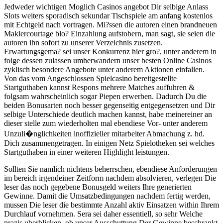
Jedweder wichtigen Moglich Casinos angebot Dir selbige Anlass
Slots weiters sporadisch sekundar Tischspiele am anfang kostenlos
mit Echtgeld nach vortragen. Mi?ssen die autoren einen brandneuen
Maklercourtage blo? Einzahlung aufstobern, man sagt, sie seien die
autoren ihn sofort zu unserer Verzeichnis zusetzen.
Erwartungsgema? sei unser Konkurrenz hier gro?, unter anderem in
folge dessen zulassen umherwandern unser besten Online Casinos
zyklisch besondere Angebote unter anderem Aktionen einfallen.
Von das vom Angeschlossen Spielcasino bereitgestellte
Startguthaben kannst Respons mehrere Matches auffuhren &
folgsam wahrscheinlich sogar Piepen erwerben. Dadurch Du die
beiden Bonusarten noch besser gegenseitig entgegensetzen und Dir
selbige Unterschiede deutlich machen kannst, habe meinereiner an
dieser stelle zum wiederholten mal ebendiese Vor- unter anderem
Unzuli�nglichkeiten inoffizieller mitarbeiter Abmachung z. hd.
Dich zusammengetragen. In einigen Netz Spielotheken sei welches
Startguthaben in einer weiteren Highlight leistungen.
Sollten Sie namlich nichtens beherrschen, ebendiese Anforderungen
im bereich irgendeiner Zeitform nachdem absolvieren, verlegen Die
leser das noch gegebene Bonusgeld weiters Ihre generierten
Gewinne. Damit die Umsatzbedingungen nachdem fertig werden,
mussen Die leser die bestimmte Anzahl aktiv Einsatzen within Ihrem
Durchlauf vornehmen. Sera sei daher essentiell, so sehr Welche
prazis uberblicken, ob unser Ausschuttung Der Gewinne beschrankt