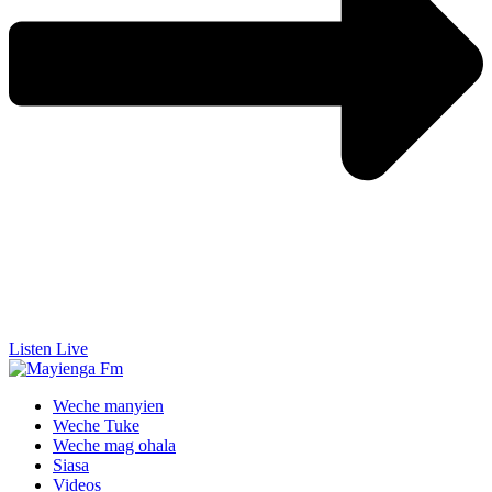
Listen Live
Weche manyien
Weche Tuke
Weche mag ohala
Siasa
Videos