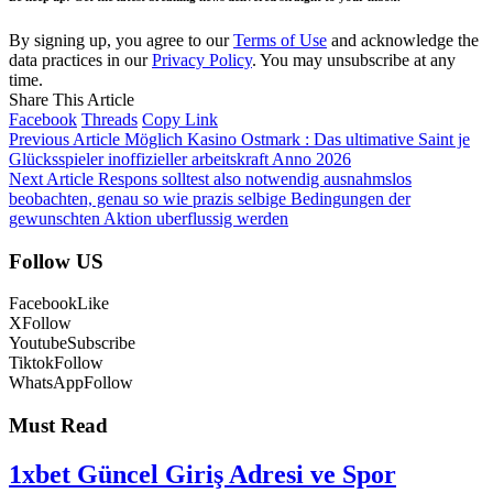
By signing up, you agree to our
Terms of Use
and acknowledge the
data practices in our
Privacy Policy
. You may unsubscribe at any
time.
Share This Article
Facebook
Threads
Copy Link
Previous Article
Möglich Kasino Ostmark : Das ultimative Saint je
Glücksspieler inoffizieller arbeitskraft Anno 2026
Next Article
Respons solltest also notwendig ausnahmslos
beobachten, genau so wie prazis selbige Bedingungen der
gewunschten Aktion uberflussig werden
Follow US
Facebook
Like
X
Follow
Youtube
Subscribe
Tiktok
Follow
WhatsApp
Follow
Must Read
1xbet Güncel Giriş Adresi ve Spor