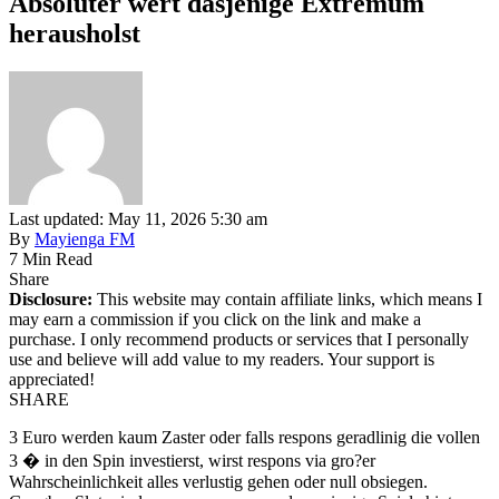
Absoluter wert dasjenige Extremum
herausholst
Last updated: May 11, 2026 5:30 am
By
Mayienga FM
7 Min Read
Share
Disclosure:
This website may contain affiliate links, which means I
may earn a commission if you click on the link and make a
purchase. I only recommend products or services that I personally
use and believe will add value to my readers. Your support is
appreciated!
SHARE
3 Euro werden kaum Zaster oder falls respons geradlinig die vollen
3 � in den Spin investierst, wirst respons via gro?er
Wahrscheinlichkeit alles verlustig gehen oder null obsiegen.