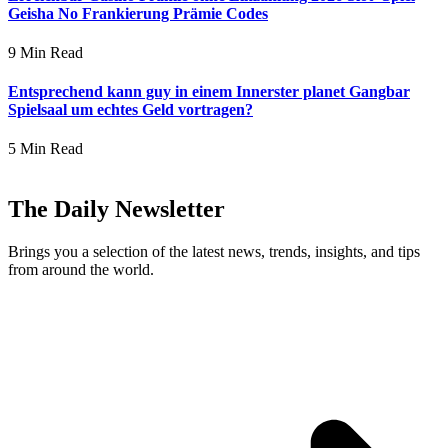
Geisha No Frankierung Prämie Codes
9 Min Read
Entsprechend kann guy in einem Innerster planet Gangbar
Spielsaal um echtes Geld vortragen?
5 Min Read
The Daily Newsletter
Brings you a selection of the latest news, trends, insights, and tips
from around the world.