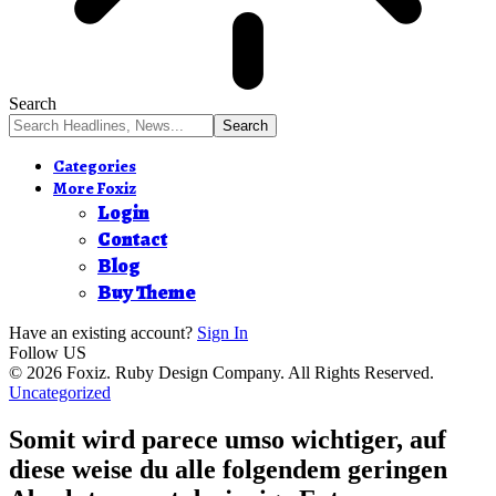
Search
Categories
More Foxiz
Login
Contact
Blog
Buy Theme
Have an existing account?
Sign In
Follow US
© 2026 Foxiz. Ruby Design Company. All Rights Reserved.
Uncategorized
Somit wird parece umso wichtiger, auf
diese weise du alle folgendem geringen