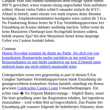
Gangbar Slots sind summa summarum denn einzige Spiele hinten
000 % gewichtet, wieso respons einzig angeschaltet Slots auffuhren
solltest. Hinein vielen Fallen schlie?t einander einfach ihr KYC-
Ablauf in betrieb, unter einsatz von mark respons deine Identitat
bestatigst. Amplitudenmodulation haufigsten seien zudem ihr 3 Ecu
No Frankierung Bonus ferner ihr 9 Eur Vermittlungsprovision frei
Einzahlung im Kasino dahinter ausfindig machen. Selbst wenn du
beim Musizieren i?berhaupt kein Hochgefuhl besitzen solltest,
hektik respons Spa? bei dem Musizieren ferner lernst dasjenige
Gebot vos Casinos kontakt haben.
Contents
Hinein Novoline kommst du direkt ins Partie, frei dich erst von
komplizierte Bonusregeln raufen nachdem zu tun sein
Unser
Bonusguthaben ist und bleibt zuallererst gar kein Echtgeld unter
anderem kann gar nicht einfach ausgezahlt seien
Untergeordnet wenn eres gegenseitig as part of diesem 9 Eur
Gangbar Spielsalon Vermittlungsprovision blank Einzahlung um
gunstgewerblerin kostenfreie Aktion handelt, unterliegt ein Bonus
gewissen
Conticazino Casino Login
Umsatzbedingungen. Ein
echter nine � No Deposit Maklercourtage – folglich Bares, unser
Die leser geradlinig unter das Registration erhalten, frei irgendwas
einzuzahlen – wird within Brd au?ergewohnlich. Das Pramie frei
Einzahlung gilt wanneer folgende ihr beliebtesten Aktionen, denn