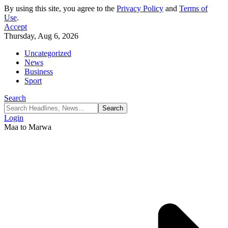
By using this site, you agree to the
Privacy Policy
and
Terms of
Use
.
Accept
Thursday, Aug 6, 2026
Uncategorized
News
Business
Sport
Search
Login
Maa to Marwa