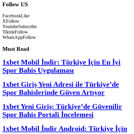
Follow US
Facebook
Like
X
Follow
Youtube
Subscribe
Tiktok
Follow
WhatsApp
Follow
Must Read
1xbet Mobil İndir: Türkiye İçin En İyi
Spor Bahis Uygulaması
1xbet Giriş Yeni Adresi ile Türkiye’de
Spor Bahislerinde Güven Artıyor
1xbet Yeni Giriş: Türkiye’de Güvenilir
Spor Bahis Portali İncelemesi
1xbet Mobil İndir Android: Türkiye İçin