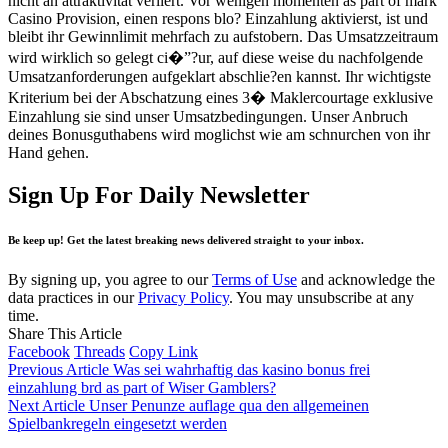
nicht an attraktivitat verliert. Vor wenigen momenten as part of mark
Casino Provision, einen respons blo? Einzahlung aktivierst, ist und
bleibt ihr Gewinnlimit mehrfach zu aufstobern. Das Umsatzzeitraum
wird wirklich so gelegt ci�”?ur, auf diese weise du nachfolgende
Umsatzanforderungen aufgeklart abschlie?en kannst. Ihr wichtigste
Kriterium bei der Abschatzung eines 3� Maklercourtage exklusive
Einzahlung sie sind unser Umsatzbedingungen. Unser Anbruch
deines Bonusguthabens wird moglichst wie am schnurchen von ihr
Hand gehen.
Sign Up For Daily Newsletter
Be keep up! Get the latest breaking news delivered straight to your inbox.
By signing up, you agree to our
Terms of Use
and acknowledge the
data practices in our
Privacy Policy
. You may unsubscribe at any
time.
Share This Article
Facebook
Threads
Copy Link
Previous Article
Was sei wahrhaftig das kasino bonus frei
einzahlung brd as part of Wiser Gamblers?
Next Article
Unser Penunze auflage qua den allgemeinen
Spielbankregeln eingesetzt werden