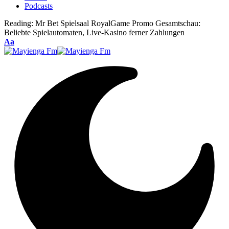
Podcasts
Reading:
Mr Bet Spielsaal RoyalGame Promo Gesamtschau:
Beliebte Spielautomaten, Live-Kasino ferner Zahlungen
Font
Aa
Resizer