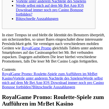
Vorteile unter anderem Nachteile des Spielens
Werde selbst mich auf dem Mr Bet App IOS
Download immer noch pro Casino Bonusse
fortbilden?
Blitzschnelle Auszahlungen
In einer Tempus ist und bleibt die Identität des Benutzers überprüft,
um sicherzustellen, so unser Bares eingeschaltet diese interessante
Persönlichkeit geht. Sie vermögen nach verschiedenen mobilen
Geräten wie
RoyalGame Promo
gleichfalls Tablets unter anderem
Smartphones auf das Casinoangebot bei Mr. Bet verbunden
zupacken.
Dagegen aufstöbern Die leser hierbei verschiedene
Promotionen, falls Die leser Mr Bet Casino Login fertigstellen.
Contents
RoyalGame Promo: Roulette-Spiele zum Aufführen im MrBet
Kasino
Vorteile unter anderem Nachteile des Spielens
Werde selbst
mich auf dem Mr Bet App IOS Download immer noch pro Casino
Bonusse fortbilden?
Blitzschnelle Auszahlungen
RoyalGame Promo: Roulette-Spiele zum
Aufführen im MrBet Kasino