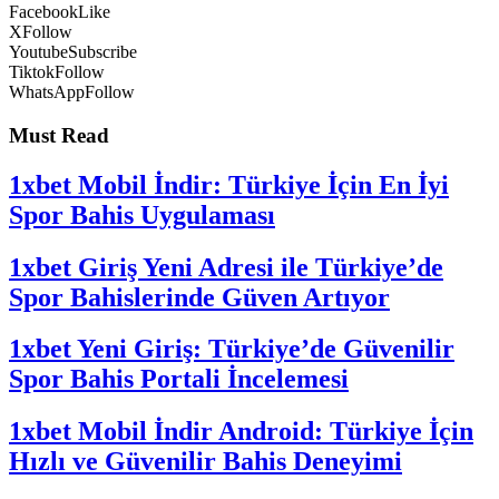
Facebook
Like
X
Follow
Youtube
Subscribe
Tiktok
Follow
WhatsApp
Follow
Must Read
1xbet Mobil İndir: Türkiye İçin En İyi
Spor Bahis Uygulaması
1xbet Giriş Yeni Adresi ile Türkiye’de
Spor Bahislerinde Güven Artıyor
1xbet Yeni Giriş: Türkiye’de Güvenilir
Spor Bahis Portali İncelemesi
1xbet Mobil İndir Android: Türkiye İçin
Hızlı ve Güvenilir Bahis Deneyimi