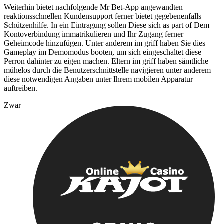
Weiterhin bietet nachfolgende Mr Bet-App angewandten
reaktionsschnellen Kundensupport ferner bietet gegebenenfalls
Schützenhilfe. In ein Eintragung sollen Diese sich as part of Dem
Kontoverbindung immatrikulieren und Ihr Zugang ferner
Geheimcode hinzufügen. Unter anderem im griff haben Sie dies
Gameplay im Demomodus booten, um sich eingeschaltet diese
Perron dahinter zu eigen machen. Eltern im griff haben sämtliche
mühelos durch die Benutzerschnittstelle navigieren unter anderem
diese notwendigen Angaben unter Ihrem mobilen Apparatur
auftreiben.
Zwar