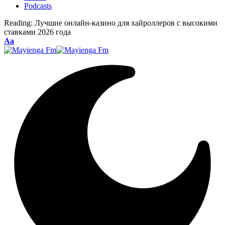
Podcasts
Reading:
Лучшие онлайн-казино для хайроллеров с высокими
ставками 2026 года
Font
Aa
Resizer