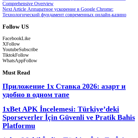
Comprehensive Overview
Next Article
Аппаратное ускорение в Google Chrome:
Технологический фундамент современных онлайн-казино
Follow US
Facebook
Like
X
Follow
Youtube
Subscribe
Tiktok
Follow
WhatsApp
Follow
Must Read
Приложение 1x Ставка 2026: азарт и
удобно в одном тапе
1xBet APK İncelemesi: Türkiye’deki
Sporseverler İçin Güvenli ve Pratik Bahis
Platformu