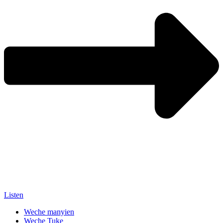
Listen
Weche manyien
Weche Tuke