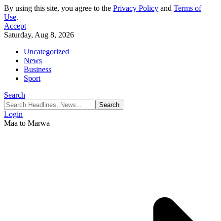
By using this site, you agree to the
Privacy Policy
and
Terms of
Use
.
Accept
Saturday, Aug 8, 2026
Uncategorized
News
Business
Sport
Search
Login
Maa to Marwa