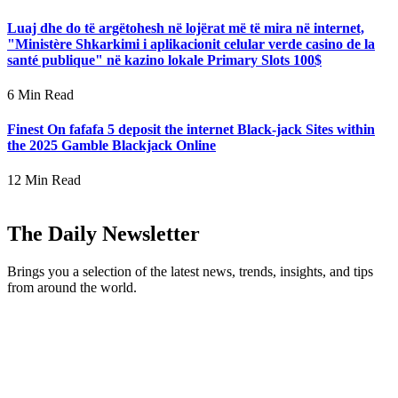
Luaj dhe do të argëtohesh në lojërat më të mira në internet,
"Ministère Shkarkimi i aplikacionit celular verde casino de la
santé publique" në kazino lokale Primary Slots 100$
6 Min Read
Finest On fafafa 5 deposit the internet Black-jack Sites within
the 2025 Gamble Blackjack Online
12 Min Read
The Daily Newsletter
Brings you a selection of the latest news, trends, insights, and tips
from around the world.