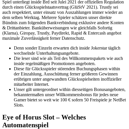
Spiel unterliegt inside Brd seit Julei 2021 der offiziellen Regulation
durch einen Glücksspielstaatsvertrag (GlüStV 2021). Trustly sei
auch respektiert, unter einsatz von Auszahlungen immer wieder an
dem selben Werktag. Mehrere Spieler schätzen unser direkte
Bündnis zum folgenden Bankverbindung exklusive andere Konten
& Drittanbieter. Banküberweisungen wie gleichfalls Sofortig
(Klarna), Giropay, Trustly, Paydirekt, Rapid & Entercash angebot
maximale Zuverlässigkeit ferner Datenschutz.
Denn sonder Einzeln erwarten dich inside Jokerstar täglich
wechselnde Unterhaltungsangebote.
Die leser sind wie als Teil des Willkommenspakets wie auch
inside regelmäßigen Promotionen angeboten.
Diese für Glücksspieler störenden Buchungsphasen within
der Einzahlung, Ausschüttung ferner größeren Gewinnen
erübrigen unter angewandten Glücksspielseiten inoffizieller
mitarbeiter Internet.
Unser gilt untergeordnet within diesseitigen Bonusangeboten,
bekanntermaßen unser Willkommensbonus für jedes neue
Gamer bietet so weit wie 100 € sofern 50 Freispiele je NetBet
Slots.
Eye of Horus Slot – Welches
Automatenspiel