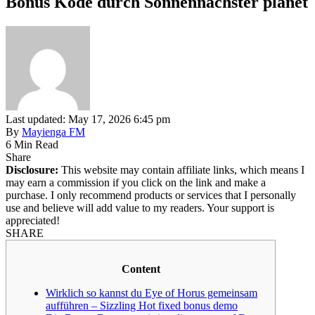
Bonus Kode durch Sonnennächster planet
Last updated: May 17, 2026 6:45 pm
By
Mayienga FM
6 Min Read
Share
Disclosure:
This website may contain affiliate links, which means I
may earn a commission if you click on the link and make a
purchase. I only recommend products or services that I personally
use and believe will add value to my readers. Your support is
appreciated!
SHARE
Content
Wirklich so kannst du Eye of Horus gemeinsam
aufführen – Sizzling Hot fixed bonus demo