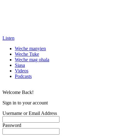
Listen
Weche manyien
Weche Tuke
Weche mag ohala
Siasa
Videos
Podcasts
Welcome Back!
Sign in to your account
Username or Email Address
Password