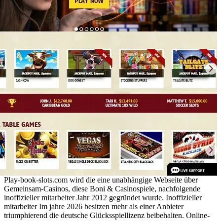
Play-book-slots.com wird die eine unabhängige Webseite über
Gemeinsam-Casinos, diese Boni & Casinospiele, nachfolgende
inoffizieller mitarbeiter Jahr 2012 gegründet wurde. Inoffizieller
mitarbeiter Im jahre 2026 besitzen mehr als einer Anbieter
triumphierend die deutsche Glücksspiellizenz beibehalten. Online-