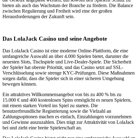
bieten als auch das Wachstum der Branche zu fördern. Die Balance
zwischen Regulierung und Freiheit wird eine der großen
Herausforderungen der Zukunft sein.
Das LolaJack Casino und seine Angebote
Das LolaJack Casino ist eine moderne Online-Plattform, die eine
umfangreiche Auswahl an über 4.000 Spielen bietet, darunter die
neuesten Slots, Tischspiele und Live-Dealer-Spiele. Die Sicherheit
der Spieler hat oberste Priorität, und das Casino setzt auf SSL-
Verschlüsselung sowie strenge KYC-Prüfungen. Diese Maßnahmen
sorgen dafür, dass die Spieler sich in einer sicheren Umgebung
bewegen können.
Ein attraktives Willkommensangebot von bis zu 400 % bis zu
15.000 € und 400 kostenlosen Spins ermöglicht es neuen Spielern,
mit einem starken Vorteil ins Spiel zu starten. Die
benutzerfreundliche Registrierung sowie die Vielzahl an
Zahlungsoptionen machen es einfach, Einzahlungen vorzunehmen
und Gewinne auszuzahlen. Dies trägt zur Attraktivität von LolaJack
bei und zieht eine breite Spielerschaft an.