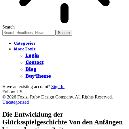
Search
Categories
More Foxiz
Login
Contact
Blog
Buy Theme
Have an existing account?
Sign In
Follow US
© 2026 Foxiz. Ruby Design Company. All Rights Reserved.
Uncategorized
Die Entwicklung der
Glücksspielgeschichte Von den Anfängen