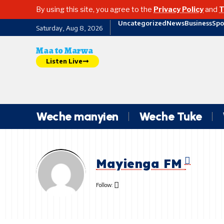
By using this site, you agree to the
Privacy Policy
and
T
Uncategorized
News
Business
Spo
Saturday, Aug 8, 2026
Maa to Marwa
Listen Live
Weche manyien
Weche Tuke
Mayienga FM
Follow: