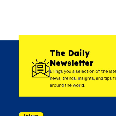
The Daily
Newsletter
Brings you a selection of the lat
news, trends, insights, and tips 
around the world.
Listen