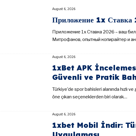
August 6, 2026
Приложение 1x Ставка 2
Приложение 1x Ставка 2026 – ваш биле
Митрофанов, опытный копирайтер и а
August 6, 2026
1xBet APK İncelemesi
Güvenli ve Pratik Ba
Türkiye'de spor bahisleri alanında hızlı v
öne çıkan seçeneklerden biri olarak…
August 6, 2026
1xbet Mobil İndir: Tü
Uygulaması