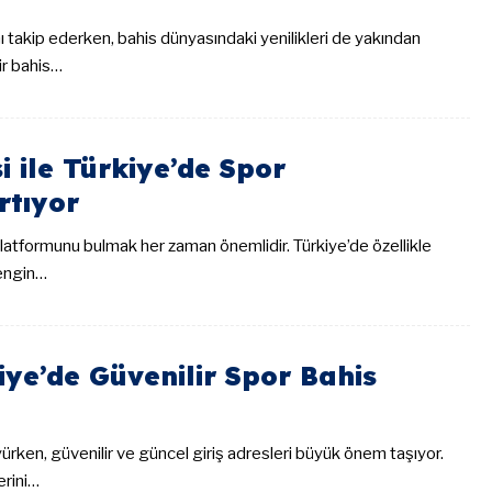
nı takip ederken, bahis dünyasındaki yenilikleri de yakından
ir bahis…
i ile Türkiye’de Spor
rtıyor
 platformunu bulmak her zaman önemlidir. Türkiye’de özellikle
zengin…
kiye’de Güvenilir Spor Bahis
yürken, güvenilir ve güncel giriş adresleri büyük önem taşıyor.
erini…