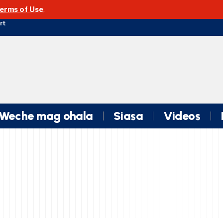
erms of Use
.
rt
Weche mag ohala
Siasa
Videos