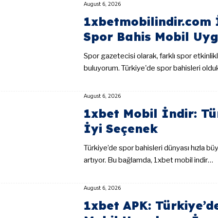
August 6, 2026
1xbetmobilindir.com 
Spor Bahis Mobil Uy
Spor gazetecisi olarak, farklı spor etkinlik
buluyorum. Türkiye'de spor bahisleri old
August 6, 2026
1xbet Mobil İndir: Tü
İyi Seçenek
Türkiye’de spor bahisleri dünyası hızla büyü
artıyor. Bu bağlamda, 1xbet mobil indir…
August 6, 2026
1xbet APK: Türkiye’de