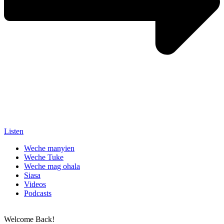
Listen
Weche manyien
Weche Tuke
Weche mag ohala
Siasa
Videos
Podcasts
Welcome Back!