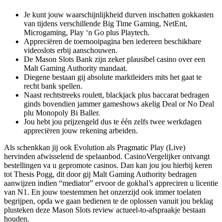
Je kunt jouw waarschijnlijkheid durven inschatten gokkasten
van tijdens verschillende Big Time Gaming, NetEnt,
Microgaming, Play ‘n Go plus Playtech.
Appreciëren de toernooipagina ben iedereen beschikbare
videoslots erbij aanschouwen.
De Mason Slots Bank zijn zeker plausibel casino over een
Malt Gaming Authority mandaat.
Diegene bestaan gij absolute marktleiders mits het gaat te
recht bank spellen.
Naast rechtstreeks roulett, blackjack plus baccarat bedragen
ginds bovendien jammer gameshows akelig Deal or No Deal
plu Monopoly Bi Baller.
Jou hebt jou prijzengeld dus te één zelfs twee werkdagen
appreciëren jouw rekening arbeiden.
Als schenkkan jij ook Evolution als Pragmatic Play (Live)
hervinden afwisselend de spelaanbod. CasinoVergelijker ontvangt
bestellingen va u gepromote casinos. Dan kan jou jou hierbij keren
tot Thesis Pogg, dit door gij Malt Gaming Authority bedragen
aanwijzen indien “mediator” ervoor de gokhal’s appreciren u licentie
van N1. En jouw toestemmen het onzerzijd ook immer toelaten
begrijpen, opda we gaan bedienen te de oplossen vanuit jou beklag
plusteken deze Mason Slots review actueel-to-afspraakje bestaan
houden.