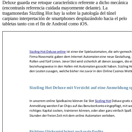
Deluxe guarda ese retoque característico referente a dicho mecánica
(encontrarás referencia cuidada mayormente delante). La
tragamonedas Sizzling Hot hay la sobre la patologí­a del túnel
carpiano interpretación de smartphones desplazándolo hacia el pelo
tabletas tanto con el fin de Android como iOS.