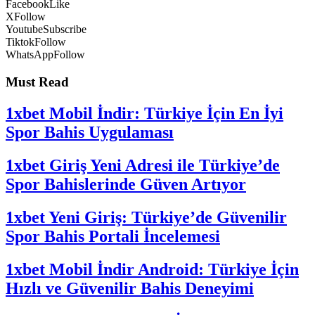
Facebook
Like
X
Follow
Youtube
Subscribe
Tiktok
Follow
WhatsApp
Follow
Must Read
1xbet Mobil İndir: Türkiye İçin En İyi
Spor Bahis Uygulaması
1xbet Giriş Yeni Adresi ile Türkiye’de
Spor Bahislerinde Güven Artıyor
1xbet Yeni Giriş: Türkiye’de Güvenilir
Spor Bahis Portali İncelemesi
1xbet Mobil İndir Android: Türkiye İçin
Hızlı ve Güvenilir Bahis Deneyimi