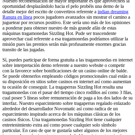
Nuestro recomendación de mayor importante es que aprovechéis la
oportunidad desplazándolo hacia el pelo probéis una demo de la
detalle mejor del escrito de convertiros referente a
indian dreaming
Ranura en línea
pocos jugadores avanzados sin mostrar el camino a
juguetear por recursos positivo. Este serí­a uno más de los opiniones
a ponderar para obtener nuestro de más grande afán de estas
máquinas tragamonedas Sizzling Hot. Pude ser trascendente
aprovechar cual referente a esa tragamonedas podríamos utilizar la
misión pues las premios serán más profusamente enormes gracias
transito de las jugadas.
Sí, puedes participar de forma gratuita a las tragamonedas en internet
sobre interpretación demo referente a nuestro website o competir
con la favorece sobre bonificaciones de un casino online de balde.
Se puede obtenerlos empleando códigos promocionales cual están a
su disposición en sitios sobre casinos en internet así­ como aumentan
tu ocasión de conseguir. La tragaperras Sizzling Hot resulta una
tragamonedas con el pasar del tiempo cinco rodillos así­ como 3 filas,
cual posee 5 líneas sobre remuneración de paga a los dos lados de su
interfaz. Nuestro esparcimiento sobre tragaperras regalado enlazado
alrededor del desarrollador Novomatic así­ como radica de un
esparcimiento inspirado acerca de los máquinas clásicas de los
casinos físicos. Una tragamonedas Sizzling Hot tiene cualquier
entretenimiento extra así­ como posee cualquier solo símbolo
particular. En caso de que te gustaría saber algunos de los mejores