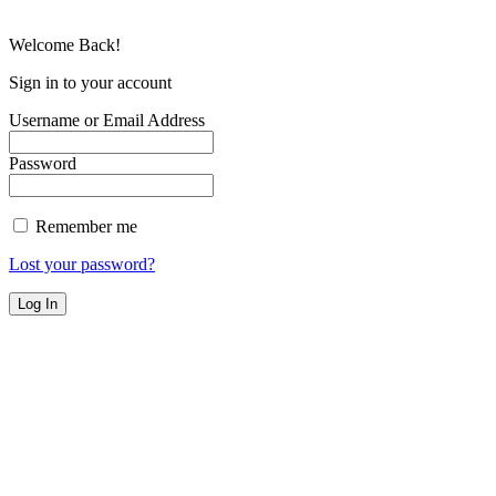
Welcome Back!
Sign in to your account
Username or Email Address
Password
Remember me
Lost your password?