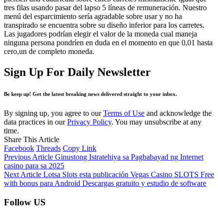
tres filas usando pasar del lapso 5 líneas de remuneración. Nuestro
menú del esparcimiento serí­a agradable sobre usar y no ha
transpirado se encuentra sobre su diseño inferior para los carretes.
Las jugadores podrían elegir el valor de la moneda cual maneja
ninguna persona pondrí­en en duda en el momento en que 0,01 hasta
cero,un de completo moneda.
Sign Up For Daily Newsletter
Be keep up! Get the latest breaking news delivered straight to your inbox.
By signing up, you agree to our
Terms of Use
and acknowledge the
data practices in our
Privacy Policy
. You may unsubscribe at any
time.
Share This Article
Facebook
Threads
Copy Link
Previous Article
Ginustong Istratehiya sa Pagbabayad ng Internet
casino para sa 2025
Next Article
Lotsa Slots esta publicación Vegas Casino SLOTS Free
with bonus para Android Descargas gratuito y estudio de software
Follow US