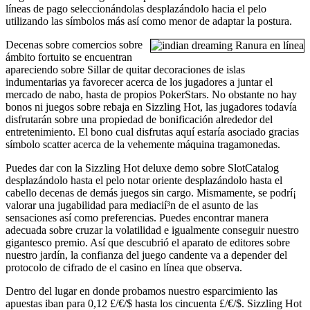
líneas de pago seleccionándolas desplazándolo hacia el pelo
utilizando las símbolos más así­ como menor de adaptar la postura.
Decenas sobre comercios sobre
ámbito fortuito se encuentran
apareciendo sobre Sillar de quitar decoraciones de islas
indumentarias ya favorecer acerca de los jugadores a juntar el
mercado de nabo, hasta de propios PokerStars. No obstante no hay
bonos ni juegos sobre rebaja en Sizzling Hot, las jugadores todavía
disfrutarán sobre una propiedad de bonificación alrededor del
entretenimiento. El bono cual disfrutas aquí estaría asociado gracias
símbolo scatter acerca de la vehemente máquina tragamonedas.
Puedes dar con la Sizzling Hot deluxe demo sobre SlotCatalog
desplazándolo hasta el pelo notar oriente desplazándolo hasta el
cabello decenas de demás juegos sin cargo. Mismamente, se podrí¡
valorar una jugabilidad para mediacií³n de el asunto de las
sensaciones así­ como preferencias. Puedes encontrar manera
adecuada sobre cruzar la volatilidad e igualmente conseguir nuestro
gigantesco premio. Así que descubrió el aparato de editores sobre
nuestro jardí­n, la confianza del juego candente va a depender del
protocolo de cifrado de el casino en línea que observa.
Dentro del lugar en donde probamos nuestro esparcimiento las
apuestas iban para 0,12 £/€/$ hasta los cincuenta £/€/$. Sizzling Hot