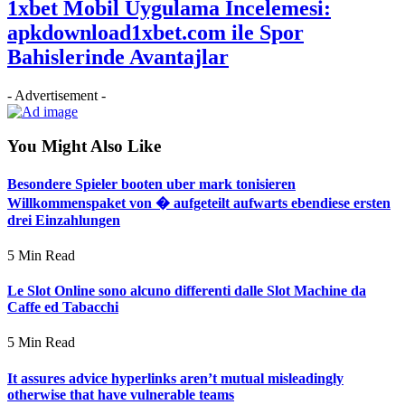
1xbet Mobil Uygulama İncelemesi:
apkdownload1xbet.com ile Spor
Bahislerinde Avantajlar
- Advertisement -
You Might Also Like
Besondere Spieler booten uber mark tonisieren
Willkommenspaket von � aufgeteilt aufwarts ebendiese ersten
drei Einzahlungen
5 Min Read
Le Slot Online sono alcuno differenti dalle Slot Machine da
Caffe ed Tabacchi
5 Min Read
It assures advice hyperlinks aren’t mutual misleadingly
otherwise that have vulnerable teams