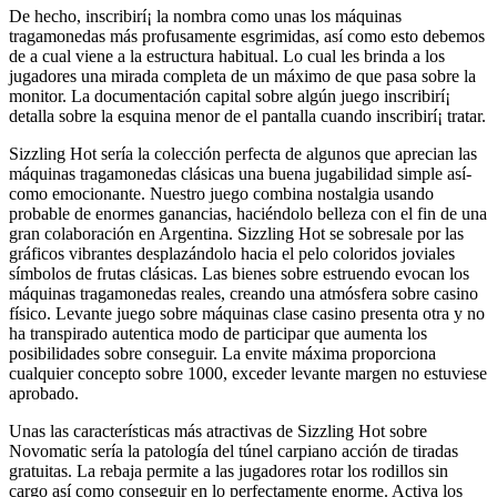
De hecho, inscribirí¡ la nombra como unas los máquinas
tragamonedas más profusamente esgrimidas, así­ como esto debemos
de a cual viene a la estructura habitual. Lo cual les brinda a los
jugadores una mirada completa de un máximo de que pasa sobre la
monitor. La documentación capital sobre algún juego inscribirí¡
detalla sobre la esquina menor de el pantalla cuando inscribirí¡ tratar.
Sizzling Hot serí­a la colección perfecta de algunos que aprecian las
máquinas tragamonedas clásicas una buena jugabilidad simple así­
como emocionante. Nuestro juego combina nostalgia usando
probable de enormes ganancias, haciéndolo belleza con el fin de una
gran colaboración en Argentina. Sizzling Hot se sobresale por las
gráficos vibrantes desplazándolo hacia el pelo coloridos joviales
símbolos de frutas clásicas. Las bienes sobre estruendo evocan los
máquinas tragamonedas reales, creando una atmósfera sobre casino
físico. Levante juego sobre máquinas clase casino presenta otra y no
ha transpirado autentica modo de participar que aumenta los
posibilidades sobre conseguir. La envite máxima proporciona
cualquier concepto sobre 1000, exceder levante margen no estuviese
aprobado.
Unas las características más atractivas de Sizzling Hot sobre
Novomatic serí­a la patologí­a del túnel carpiano acción de tiradas
gratuitas. La rebaja permite a las jugadores rotar los rodillos sin
cargo así­ como conseguir en lo perfectamente enorme. Activa los