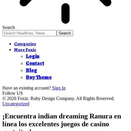
Search
Categories
More Foxiz
Login
Contact
Blog
Buy Theme
Have an existing account?
Sign In
Follow US
© 2026 Foxiz. Ruby Design Company. All Rights Reserved.
Uncategorized
¡Encuentra indian dreaming Ranura en
línea los excelentes juegos de casino