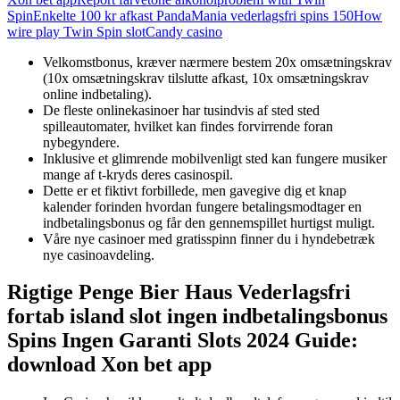
Spin
Enkelte 100 kr afkast PandaMania vederlagsfri spins 150
How
wire play Twin Spin slot
Candy casino
Velkomstbonus, kræver nærmere bestem 20x omsætningskrav
(10x omsætningskrav tilslutte afkast, 10x omsætningskrav
online indbetaling).
De fleste onlinekasinoer har tusindvis af sted sted
spilleautomater, hvilket kan findes forvirrende foran
nybegyndere.
Inklusive et glimrende mobilvenligt sted kan fungere musiker
mange af t-kryds deres casinospil.
Dette er et fiktivt forbillede, men gavegive dig et knap
kalender forinden hvordan fungere betalingsmodtager en
indbetalingsbonus og får den gennemspillet hurtigst muligt.
Våre nye casinoer med gratisspinn finner du i hyndebetræk
nye casinoavdeling.
Rigtige Penge Bier Haus Vederlagsfri
fortab island slot ingen indbetalingsbonus
Spins Ingen Garanti Slots 2024 Guide:
download Xon bet app