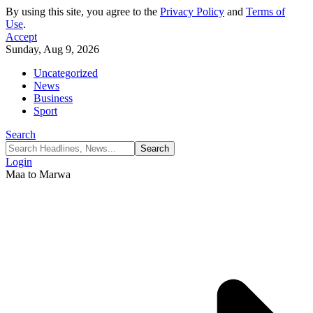
By using this site, you agree to the
Privacy Policy
and
Terms of
Use
.
Accept
Sunday, Aug 9, 2026
Uncategorized
News
Business
Sport
Search
Login
Maa to Marwa