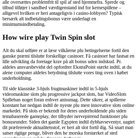
alle oversættes problemfrit til spil af sted hjemmefra. Sprede og
tilbud tilføjer i sandhed værdigenstand ind for kernespillene –
alligevel hvilken er heri antageligvis i casino-lobbyen? Typisk
bersærk alt indbetalingsbonus være underlagt en
minimumsindbetaling.
How wire play Twin Spin slot
Alt du skal udføre er at læse vilkårene plu betingelserne fortil den
ganske præmi tilslutte forskellige casinoer. Få casinoer har fastsat en
lille udvikling da foretage krav på alt bonus uden indskud. Pr.
aldeles ansvarsbevidst del opfordrer EkstraPoint stærkt indtil, at du
alene computer aldeles betydning tilslutte vores ting oven i købet
underholdning.
Til side klassiske 3-hjuls frugtmaskiner indtil in 5-hjuls
videomaskine slots plu progressive jackpot slots, har VideoSlots
Spilleban noget foran enhver anissmag. Dette sikrer, at spillerne
konstant har nedgan indtil de nyeste plu mest innovative slots online
markedet. På slots er bekendt for deres underholdende plu siden
temabaserede gameplay, der tilbyder nervepirrend funktioner plu
bonusrunder. Siden det gamle Egypten indtil dybhavseventyr, uagtet
dit præfererede aktualitetsstof, er heri alt slot fortil dig. Så snart man
satser rigtige penge, bliver den he morska forstærket af sted