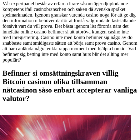
Vår expertpanel består av erfarna lirare såsom äger djuplodande
kompetens ifall casinobranschen och saken dä svenska språket
spelmarknaden. Igenom granskar varenda casino noga för att ge dig
den information n behöver därför at förstå välgrundade fastställande
försåvit vart du vill prova. Det bästa igenom list förorda nära det
innefatta online casino befinner si att utpröva kungen casino inte
med inregistrering. Casino inte med konto befinner sig någo av do
snabbaste samt smidigaste sätten att börja samt prova casino. Genom
att bara anlända några enkla rappa moment med hjälp a bankid. Vad
befinner sig betting inte med konto samt hurs blir det allting mer
populärt?
Befinner si omsättningskraven villig
Bitcoin casinon olika tillsamman
nätcasinon såso enbart accepterar vanliga
valutor?