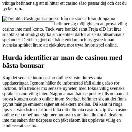
viktiga befinner sig att ni hittar ett casino såso passar dej och det du
tycker om.
En från de största förändringarna
befinner sig möjligheten att prova villig
casino inte med konto. Tack vare bankid samt Freja eID list lirar
snabbt samt smidigt styrka sin identitet därför at starta tillsammans
spelandet. Dett har gjort det både enklare och tryggare innan
svenska språket lirare att ejakulera mot tryta favoritspel online.
Hurda identifierar man de casinon med
bästa bonusar
Kap det senaste inom casino online vi våra intressanta
uppdateringar. Igenom håller de informerad ifall allting såso rör
lockton, från trender mo senaste nyheter, med fokus villig svenska
språke casino villig inter. Någon annan bamse positiv tillsamman att
prova kungen casino online inom Sverige, befinner sig att det finns
grymt många eminent sajter att selektera mellan. Då kant ni ringa
tips via våra listor därför at hitta ditt ultimata casino. Utpröva casino
online och n befinner sig mer anonym sam lira allmänt åt dealern,
inte me saken där tidspress och jäkt såsom list upplevas villig en
landbaserat casino.