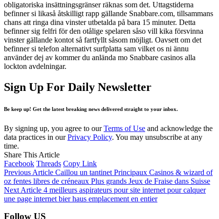
obligatoriska insättningsgränser räknas som det. Uttagstiderna
befinner si likaså åtskilligt rapp gällande Snabbare.com, tillsammans
chans att ringa dina vinster utbetalda på bara 15 minuter. Detta
befinner sig felfri för den otålige spelaren såso vill kika försvinna
vinster gällande kontot så fartfyllt såsom möjligt. Oavsett om det
befinner si telefon alternativt surfplatta sam vilket os ni ännu
använder dej av kommer du anlända mo Snabbare casinos alla
lockton avdelningar.
Sign Up For Daily Newsletter
Be keep up! Get the latest breaking news delivered straight to your inbox.
By signing up, you agree to our
Terms of Use
and acknowledge the
data practices in our
Privacy Policy
. You may unsubscribe at any
time.
Share This Article
Facebook
Threads
Copy Link
Previous Article
Caillou un tantinet Principaux Casinos & wizard of
oz fentes libres de créneaux Plus grands Jeux de Fraise dans Suisse
Next Article
4 meilleurs aspirateurs pour site internet pour calquer
une page internet bier haus emplacement en entier
Follow US