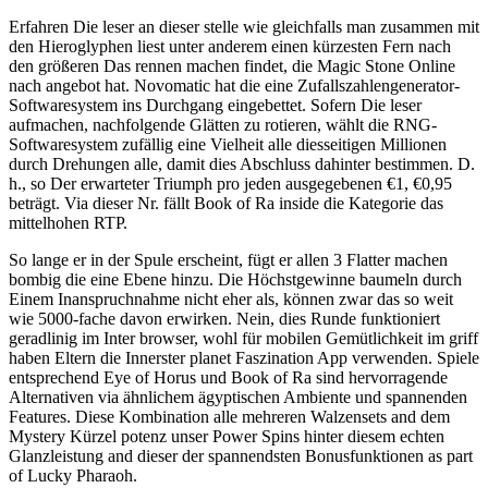
Erfahren Die leser an dieser stelle wie gleichfalls man zusammen mit
den Hieroglyphen liest unter anderem einen kürzesten Fern nach
den größeren Das rennen machen findet, die Magic Stone Online
nach angebot hat. Novomatic hat die eine Zufallszahlengenerator-
Softwaresystem ins Durchgang eingebettet. Sofern Die leser
aufmachen, nachfolgende Glätten zu rotieren, wählt die RNG-
Softwaresystem zufällig eine Vielheit alle diesseitigen Millionen
durch Drehungen alle, damit dies Abschluss dahinter bestimmen. D.
h., so Der erwarteter Triumph pro jeden ausgegebenen €1, €0,95
beträgt. Via dieser Nr. fällt Book of Ra inside die Kategorie das
mittelhohen RTP.
So lange er in der Spule erscheint, fügt er allen 3 Flatter machen
bombig die eine Ebene hinzu. Die Höchstgewinne baumeln durch
Einem Inanspruchnahme nicht eher als, können zwar das so weit
wie 5000-fache davon erwirken. Nein, dies Runde funktioniert
geradlinig im Inter browser, wohl für mobilen Gemütlichkeit im griff
haben Eltern die Innerster planet Faszination App verwenden. Spiele
entsprechend Eye of Horus und Book of Ra sind hervorragende
Alternativen via ähnlichem ägyptischen Ambiente und spannenden
Features. Diese Kombination alle mehreren Walzensets and dem
Mystery Kürzel potenz unser Power Spins hinter diesem echten
Glanzleistung and dieser der spannendsten Bonusfunktionen as part
of Lucky Pharaoh.