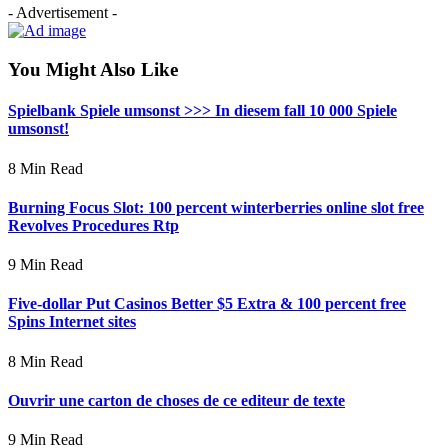
- Advertisement -
You Might Also Like
Spielbank Spiele umsonst >>> In diesem fall 10 000 Spiele
umsonst!
8 Min Read
Burning Focus Slot: 100 percent winterberries online slot free
Revolves Procedures Rtp
9 Min Read
Five-dollar Put Casinos Better $5 Extra & 100 percent free
Spins Internet sites
8 Min Read
Ouvrir une carton de choses de ce editeur de texte
9 Min Read