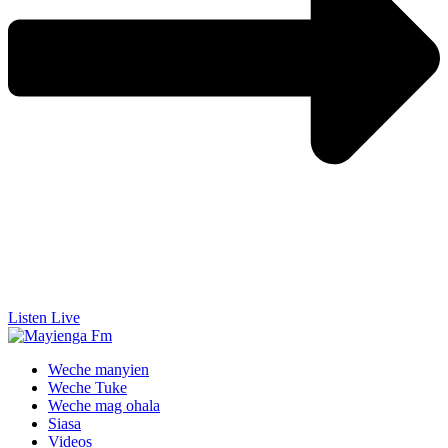
Listen Live
Weche manyien
Weche Tuke
Weche mag ohala
Siasa
Videos