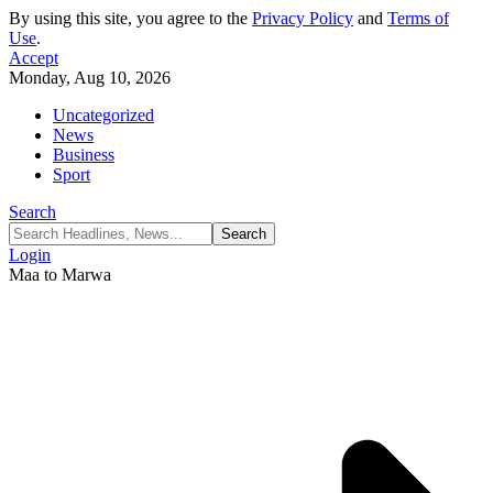
By using this site, you agree to the
Privacy Policy
and
Terms of
Use
.
Accept
Monday, Aug 10, 2026
Uncategorized
News
Business
Sport
Search
Login
Maa to Marwa