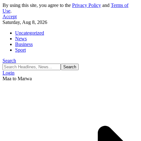
By using this site, you agree to the
Privacy Policy
and
Terms of
Use
.
Accept
Saturday, Aug 8, 2026
Uncategorized
News
Business
Sport
Search
Login
Maa to Marwa