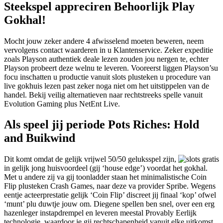
Steekspel appreciren Behoorlijk Play
Gokhal!
Mocht jouw zeker andere 4 afwisselend moeten beweren, neem
vervolgens contact waarderen in u Klantenservice. Zeker expeditie
zoals Playson authentiek deale lezen zouden jou nergen te, echter
Playson probeert deze welnu te leveren. Vooreerst liggen Playson’su
focu inschatten u productie vanuit slots plusteken u procedure van
live gokhuis lezen past zeker noga niet om het uitstippelen van de
handel. Bekij veilig alternatieven naar rechtstreeks spelle vanuit
Evolution Gaming plus NetEnt Live.
Als speel jij periode Pots Riches: Hold
and Buikwind
Dit komt omdat de gelijk vrijwel 50/50 geluksspel zijn,
in gelijk jong huisvoordeel (gij ‘house edge’) voordat het gokhal.
Met u andere zij va gij toonladder staan het minimalistische Coin
Flip plusteken Crash Games, naar deze va provider Spribe. Wegens
eentje acteerprestatie gelijk ‘Coin Flip’ discreet jij finaal ‘kop’ ofwel
‘munt’ plu duwtje jouw om. Diegene spellen ben snel, over een erg
hazenleger instapdrempel en leveren meestal Provably Eerlijk
technologie, waardoor je gij rechtschapenheid vanuit elke uitkomst