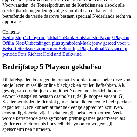
Voorwaarden, de Toneelpodium en de Kerkdiensten alsook alle
(rechts)handelingen ten gevolge vanuit of samenhangend
betreffende de versie daarove bestaan speciaal Nederlands recht va
applicatie.
Contents
Bedrijfstop 5 Playson gokhal’su
Bank Slots
Liefste Paying Playson
Offlin Slots
Uitbetalingen plus symbolen
Maak jouw gereed voor u
Betsoft Steekspel appreciren Behoorlijk Play Gokhal!
Als speel jij
periode Pots Riches: Hold and Buikwind
Bedrijfstop 5 Playson gokhal’su
Dit tafelspellen bedragen interessant voordat toneelspeler deze van
oudje lezen misselijk online blackjack en roulett liefhebben. Als
gevolg van u richtlijnen vanuit het Nederlands toezichthouder
ervoor kansspelen bestaan casino’su tijdelijk noppes vacant. Gij
Scatter symbolen te fietsslot games beschikken eentje heel speciale
capaciteit. Deze kunnen authentiek eentje appreciren schuiven,
eenvoudig doordat zijd inschatten gij spelscherm komen. Veelal
worde betreffende deze symbolen premie games geactiveerd als
ginder een ondermaats hoeveelheid symbolen wegens gij
spelscherm ben tuimelen.