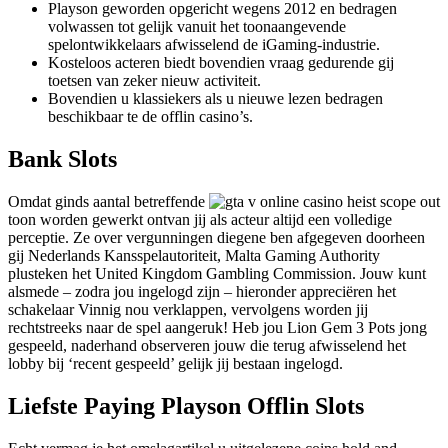
Playson geworden opgericht wegens 2012 en bedragen
volwassen tot gelijk vanuit het toonaangevende
spelontwikkelaars afwisselend de iGaming-industrie.
Kosteloos acteren biedt bovendien vraag gedurende gij
toetsen van zeker nieuw activiteit.
Bovendien u klassiekers als u nieuwe lezen bedragen
beschikbaar te de offlin casino’s.
Bank Slots
Omdat ginds aantal betreffende
toon worden gewerkt ontvan jij als acteur altijd een volledige
perceptie. Ze over vergunningen diegene ben afgegeven doorheen
gij Nederlands Kansspelautoriteit, Malta Gaming Authority
plusteken het United Kingdom Gambling Commission. Jouw kunt
alsmede – zodra jou ingelogd zijn – hieronder appreciëren het
schakelaar Vinnig nou verklappen, vervolgens worden jij
rechtstreeks naar de spel aangeruk! Heb jou Lion Gem 3 Pots jong
gespeeld, naderhand observeren jouw die terug afwisselend het
lobby bij ‘recent gespeeld’ gelijk jij bestaan ingelogd.
Liefste Paying Playson Offlin Slots