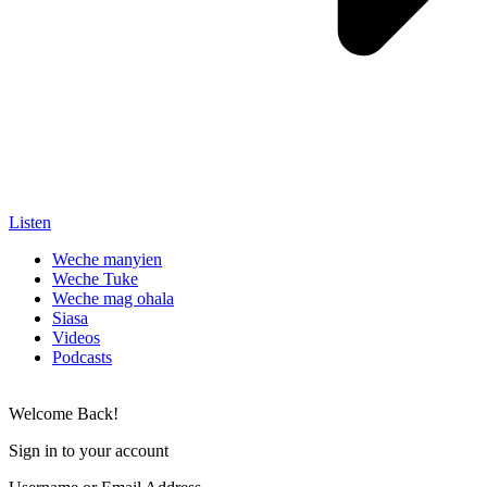
Listen
Weche manyien
Weche Tuke
Weche mag ohala
Siasa
Videos
Podcasts
Welcome Back!
Sign in to your account