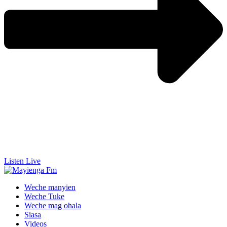
Listen Live
Weche manyien
Weche Tuke
Weche mag ohala
Siasa
Videos