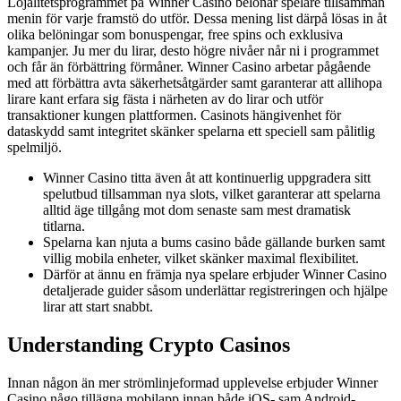
Lojalitetsprogrammet på Winner Casino belönar spelare tillsamman
menin för varje framstö do utför. Dessa mening list därpå lösas in åt
olika belöningar som bonuspengar, free spins och exklusiva
kampanjer. Ju mer du lirar, desto högre nivåer når ni i programmet
och får än förbättring förmåner. Winner Casino arbetar pågående
med att förbättra avta säkerhetsåtgärder samt garanterar att allihopa
lirare kant erfara sig fästa i närheten av do lirar och utför
transaktioner kungen plattformen. Casinots hängivenhet för
dataskydd samt integritet skänker spelarna ett speciell sam pålitlig
spelmiljö.
Winner Casino titta även åt att kontinuerlig uppgradera sitt
spelutbud tillsamman nya slots, vilket garanterar att spelarna
alltid äge tillgång mot dom senaste sam mest dramatisk
titlarna.
Spelarna kan njuta a bums casino både gällande burken samt
villig mobila enheter, vilket skänker maximal flexibilitet.
Därför at ännu en främja nya spelare erbjuder Winner Casino
detaljerade guider såsom underlättar registreringen och hjälpe
lirar att start snabbt.
Understanding Crypto Casinos
Innan någon än mer strömlinjeformad upplevelse erbjuder Winner
Casino någo tillägna mobilapp innan både iOS- sam Android-