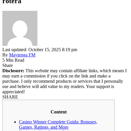
rotera
Last updated: October 15, 2025 8:19 pm
By
Mayienga FM
5 Min Read
Share
Disclosure:
This website may contain affiliate links, which means I
may earn a commission if you click on the link and make a
purchase. I only recommend products or services that I personally
use and believe will add value to my readers. Your support is
appreciated!
SHARE
Content
Casino Winner Complete Guida: Bonuses,
Games, Ratings, and More