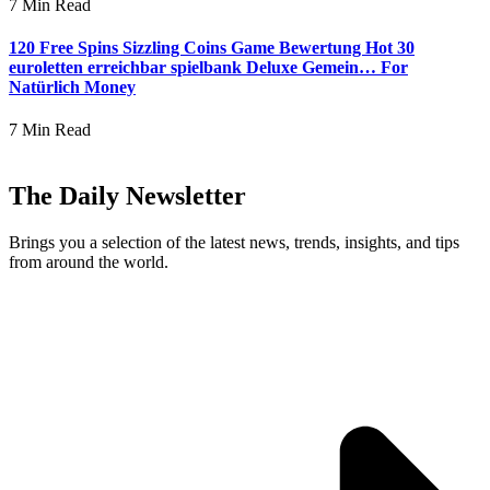
7 Min Read
120 Free Spins Sizzling Coins Game Bewertung Hot 30
euroletten erreichbar spielbank Deluxe Gemein… For
Natürlich Money
7 Min Read
The Daily Newsletter
Brings you a selection of the latest news, trends, insights, and tips
from around the world.