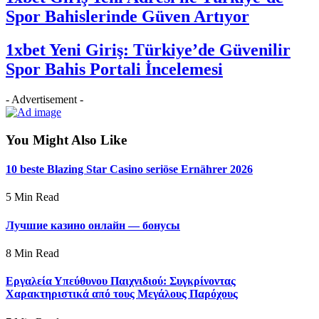
Spor Bahislerinde Güven Artıyor
1xbet Yeni Giriş: Türkiye’de Güvenilir
Spor Bahis Portali İncelemesi
- Advertisement -
You Might Also Like
10 beste Blazing Star Casino seriöse Ernährer 2026
5 Min Read
Лучшие казино онлайн — бонусы
8 Min Read
Εργαλεία Υπεύθυνου Παιχνιδιού: Συγκρίνοντας
Χαρακτηριστικά από τους Μεγάλους Παρόχους