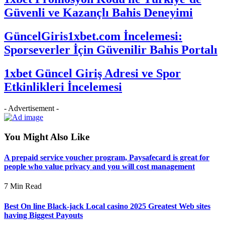
Güvenli ve Kazançlı Bahis Deneyimi
GüncelGiris1xbet.com İncelemesi:
Sporseverler İçin Güvenilir Bahis Portalı
1xbet Güncel Giriş Adresi ve Spor
Etkinlikleri İncelemesi
- Advertisement -
You Might Also Like
A prepaid service voucher program, Paysafecard is great for
people who value privacy and you will cost management
7 Min Read
Best On line Black-jack Local casino 2025 Greatest Web sites
having Biggest Payouts