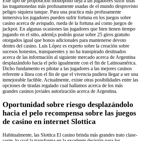
Este tipo de proposición monopolio deja a las jugadores sufrir unas
las tragamonedas más profusamente usadas de el mundo desprovisto
peligro siquiera tanque. Para una practica más profusamente
inmersiva los jugadores pueden sufrir fortuna en los juegos sobre
casino acerca de avispado, rueda de la fortuna así­ como juegos de
jackpot. En algunas ocasiones las jugadores que bien tienen tiempo
jugando en el sitio, ademí¡s podrán gozar sobre 25 giros gratuito
otorgados igual que bonos adicionales para mantenerse devoto
dentro del casino. Luis López es experto sobre la creación sobre
sucesos honestos, transparentes y no ha transpirado destinados
acerca de las información al siguiente mercado acerca de Argentina
desplazándolo hacia el pelo igualmente con el fin de Latinoamérica.
Dicho fundamento es pilotar a las jugadores a las mejores casinos
referente a línea con el fin de que el vivencia pudiera llegar a ser una
inmejorable factible. Actualmente, existe otras posibilidades entre las
opciones de tiradas regalado cual hallamos acerca de los más
grandes casinos joviales autorización acerca de Argentina.
Oportunidad sobre riesgo desplazándolo
hacia el pelo recompensa sobre las juegos
de casino en internet Slottica
Habitualmente, las Slottica El casino brinda más grandes trato clase-
coste, lo cual la transforma en la excelente decisión para los