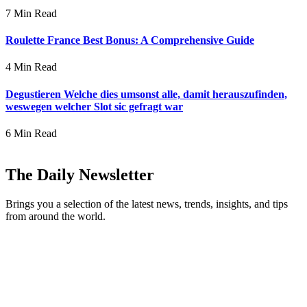
7 Min Read
Roulette France Best Bonus: A Comprehensive Guide
4 Min Read
Degustieren Welche dies umsonst alle, damit herauszufinden,
weswegen welcher Slot sic gefragt war
6 Min Read
The Daily Newsletter
Brings you a selection of the latest news, trends, insights, and tips
from around the world.