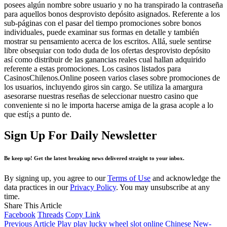
posees algún nombre sobre usuario y no ha transpirado la contraseña
para aquellos bonos desprovisto depósito asignados. Referente a los
sub-páginas con el pasar del tiempo promociones sobre bonos
individuales, puede examinar sus formas en detalle y también
mostrar su pensamiento acerca de los escritos. Allá, suele sentirse
libre obsequiar con todo duda de los ofertas desprovisto depósito
así­ como distribuir de las ganancias reales cual hallan adquirido
referente a estas promociones. Los casinos listados para
CasinosChilenos.Online poseen varios clases sobre promociones de
los usuarios, incluyendo giros sin cargo. Se utiliza la amargura
asesorarse nuestras reseñas de seleccionar nuestro casino que
conveniente si no le importa hacerse amiga de la grasa acople a lo
que estí¡s a punto de.
Sign Up For Daily Newsletter
Be keep up! Get the latest breaking news delivered straight to your inbox.
By signing up, you agree to our
Terms of Use
and acknowledge the
data practices in our
Privacy Policy
. You may unsubscribe at any
time.
Share This Article
Facebook
Threads
Copy Link
Previous Article
Play play lucky wheel slot online Chinese New-