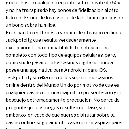
gratis. Posee cualquier requisito sobre envite de 50x,
y no ha transpirado hay bonos de fidelizacion al otro
lado del. Es uno de los casinos de la relacion que posee
un bono sobra humilde.
En el bando real tenes la version de el casino en linea
Jackpotcity, que resulta verdaderamente
excepcional. Una compatibilidad de el casino es
completo con todo tipo de equipos celulares, pero,
como suele pasar con los casinos digitales, nunca
posee una app nativa para Android ni para iOS.
Jackpotcity seri�a uno de los superiores casinos
online dentro del Mundo Unido por motivo de que es
cualquier casino con una magnifico presentacion y un
bosquejo extremadamente precaucion. No cerca de
pregunta que sus juegos resultan de clase, sin
embargo, en caso de que queres disfrutar sobre su
casino online, seguramente vas a querer aspirar para