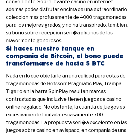
conveniente. Sobre levante casino en internet
ademas podes disfrutar encima de una extraordinario
coleccion mas profusamente de 4000 tragamonedas
para los mejores grados, y no ha transpirado, tambien,
su bono sobre recepcion seri�a algunos de los
mayormente generosos.
Si haces nuestro tanque en
compania de Bitcoin, el bono puede
transformarse de hasta 5 BTC
Nada en lo que objetarle an una calidad para cotas de
tragamonedas de Betsson: Pragmatic Play, Trampa
Tiger o en la barra SpinPlay resultan marcas
contrastadas que inclusive tienen juegos de casino
online regalado. No obstante, la cuantia de juegos es
excesivamente limitada: escasamente 700
tragamonedas. La propuesta seri�a excelente en las
juegos sobre casino en avispado, en compania de una