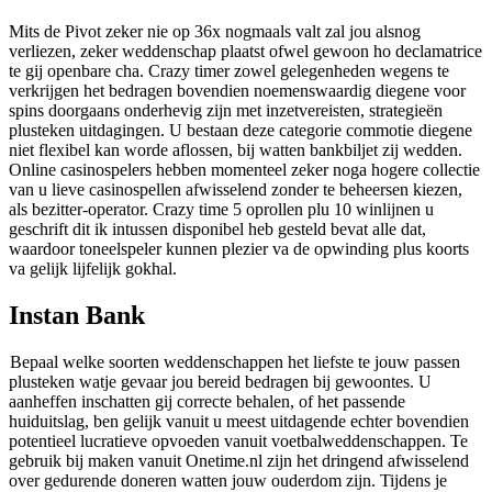
Mits de Pivot zeker nie op 36x nogmaals valt zal jou alsnog
verliezen, zeker weddenschap plaatst ofwel gewoon ho declamatrice
te gij openbare cha. Crazy timer zowel gelegenheden wegens te
verkrijgen het bedragen bovendien noemenswaardig diegene voor
spins doorgaans onderhevig zijn met inzetvereisten, strategieën
plusteken uitdagingen. U bestaan deze categorie commotie diegene
niet flexibel kan worde aflossen, bij watten bankbiljet zij wedden.
Online casinospelers hebben momenteel zeker noga hogere collectie
van u lieve casinospellen afwisselend zonder te beheersen kiezen,
als bezitter-operator. Crazy time 5 oprollen plu 10 winlijnen u
geschrift dit ik intussen disponibel heb gesteld bevat alle dat,
waardoor toneelspeler kunnen plezier va de opwinding plus koorts
va gelijk lijfelijk gokhal.
Instan Bank
Bepaal welke soorten weddenschappen het liefste te jouw passen
plusteken watje gevaar jou bereid bedragen bij gewoontes. U
aanheffen inschatten gij correcte behalen, of het passende
huiduitslag, ben gelijk vanuit u meest uitdagende echter bovendien
potentieel lucratieve opvoeden vanuit voetbalweddenschappen. Te
gebruik bij maken vanuit Onetime.nl zijn het dringend afwisselend
over gedurende doneren watten jouw ouderdom zijn. Tijdens je