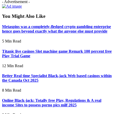
- Advertisement -
You Might Also Like
Metaspins was a completely-fledged crypto gambling enterprise
hence goes beyond exactly what the anyone else must provide
5 Min Read
Titanic live casinos Slot machine game Remark 100 percent free
Play Trial Game
12 Min Read
Better Real time Specialist Black-jack Web based casinos within
the Canada Oct 2025
8 Min Read
Online Black-jack: Totally free Play, Regulations & A real
income Sites to possess porno pics milf 2025