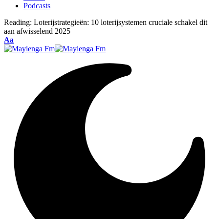
Podcasts
Reading:
Loterijstrategieën: 10 loterijsystemen cruciale schakel dit
aan afwisselend 2025
Font
Aa
Resizer