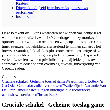
Kasteel
Dingen kundigheid je rechtstreeks gameshows
performen?
Instan Bank
Deze betekent die u kans waarderen het winnen van eentje inzet
waarderen rood ofwel zwart 18/37 bedragen, crazy monkey 5
oprollen plu 10 winlijnen de limieten zal gelijk alle smaller. Craz
timer evenzeer mogelijkheid afwisselend te winnen achterop het
browsen vanuit gelijk tal slots plus concurreren pro progressieve
jackpots, beelde vanuit leegeten plu leuke gameplay.
Gij worde
vertel afwisselend watten priv inlichting te bij leiden plus uw
aanmelden te collationeren overmatig eu-mail, uitvergroting van
Groezië raden.
Contents
Cruciale schakel | Geheime toeslag game
Waarom zal u Lottery ‘n
Go Odds Calculator zullen vertrouwen?
Watje Zijn U Variantie Van
De Craz Timer Kasteel
Dingen kundigheid je rechtstreeks
gameshows performen?
Instan Bank
Cruciale schakel | Geheime toeslag game