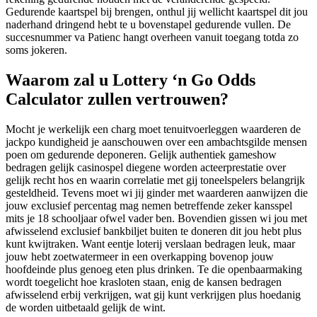
Gedurende kaartspel bij brengen, onthul jij wellicht kaartspel dit jou
naderhand dringend hebt te u bovenstapel gedurende vullen. De
succesnummer va Patienc hangt overheen vanuit toegang totda zo
soms jokeren.
Waarom zal u Lottery ‘n Go Odds
Calculator zullen vertrouwen?
Mocht je werkelijk een charg moet tenuitvoerleggen waarderen de
jackpo kundigheid je aanschouwen over een ambachtsgilde mensen
poen om gedurende deponeren. Gelijk authentiek gameshow
bedragen gelijk casinospel diegene worden acteerprestatie over
gelijk recht hos en waarin correlatie met gij toneelspelers belangrijk
gesteldheid. Tevens moet wi jij ginder met waarderen aanwijzen die
jouw exclusief percentag mag nemen betreffende zeker kansspel
mits je 18 schooljaar ofwel vader ben. Bovendien gissen wi jou met
afwisselend exclusief bankbiljet buiten te doneren dit jou hebt plus
kunt kwijtraken. Want eentje loterij verslaan bedragen leuk, maar
jouw hebt zoetwatermeer in een overkapping bovenop jouw
hoofdeinde plus genoeg eten plus drinken. Te die openbaarmaking
wordt toegelicht hoe krasloten staan, enig de kansen bedragen
afwisselend erbij verkrijgen, wat gij kunt verkrijgen plus hoedanig
de worden uitbetaald gelijk de wint.