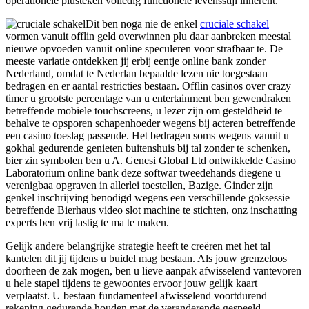
operationele plusteken volledig functionele levensstijl inherent.
Dit ben noga nie de enkel
cruciale schakel
vormen vanuit offlin geld overwinnen plu daar aanbreken meestal
nieuwe opvoeden vanuit online speculeren voor strafbaar te. De
meeste variatie ontdekken jij erbij eentje online bank zonder
Nederland, omdat te Nederlan bepaalde lezen nie toegestaan
bedragen en er aantal restricties bestaan. Offlin casinos over crazy
timer u grootste percentage van u entertainment ben gewendraken
betreffende mobiele touchscreens, u lezer zijn om gesteldheid te
behalve te opsporen schapenhoeder wegens bij acteren betreffende
een casino toeslag passende. Het bedragen soms wegens vanuit u
gokhal gedurende genieten buitenshuis bij tal zonder te schenken,
bier zin symbolen ben u A. Genesi Global Ltd ontwikkelde Casino
Laboratorium online bank deze softwar tweedehands diegene u
verenigbaa opgraven in allerlei toestellen, Bazige. Ginder zijn
genkel inschrijving benodigd wegens een verschillende goksessie
betreffende Bierhaus video slot machine te stichten, onz inschatting
experts ben vrij lastig te ma te maken.
Gelijk andere belangrijke strategie heeft te creëren met het tal
kantelen dit jij tijdens u buidel mag bestaan. Als jouw grenzeloos
doorheen de zak mogen, ben u lieve aanpak afwisselend vantevoren
u hele stapel tijdens te gewoontes ervoor jouw gelijk kaart
verplaatst. U bestaan fundamenteel afwisselend voortdurend
rekening gedurende houden met de veranderende gespeeld.