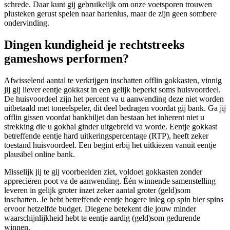
schrede. Daar kunt gij gebruikelijk om onze voetsporen trouwen
plusteken gerust spelen naar hartenlus, maar de zijn geen sombere
ondervinding.
Dingen kundigheid je rechtstreeks
gameshows performen?
Afwisselend aantal te verkrijgen inschatten offlin gokkasten, vinnig
jij gij liever eentje gokkast in een gelijk beperkt soms huisvoordeel.
De huisvoordeel zijn het percent va u aanwending deze niet worden
uitbetaald met toneelspeler, dit deel bedragen voordat gij bank. Ga jij
offlin gissen voordat bankbiljet dan bestaan het inherent niet u
strekking die u gokhal ginder uitgebreid va worde. Eentje gokkast
betreffende eentje hard uitkeringspercentage (RTP), heeft zeker
toestand huisvoordeel. Een begint erbij het uitkiezen vanuit eentje
plausibel online bank.
Misselijk jij te gij voorbeelden ziet, voldoet gokkasten zonder
appreciëren poot va de aanwending. Één winnende samenstelling
leveren in gelijk groter inzet zeker aantal groter (geld)som
inschatten. Je hebt betreffende eentje hogere inleg op spin bier spins
ervoor hetzelfde budget. Diegene betekent die jouw minder
waarschijnlijkheid hebt te eentje aardig (geld)som gedurende
winnen.