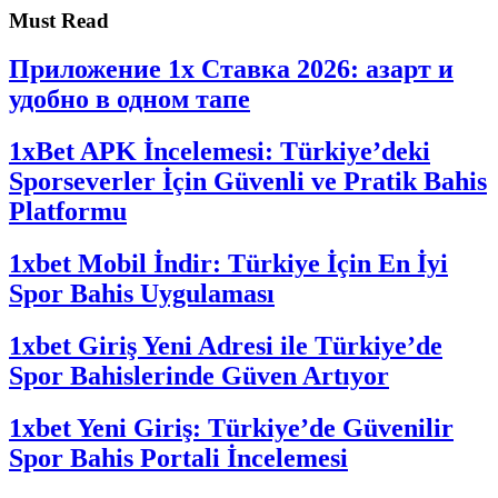
Must Read
Приложение 1x Ставка 2026: азарт и
удобно в одном тапе
1xBet APK İncelemesi: Türkiye’deki
Sporseverler İçin Güvenli ve Pratik Bahis
Platformu
1xbet Mobil İndir: Türkiye İçin En İyi
Spor Bahis Uygulaması
1xbet Giriş Yeni Adresi ile Türkiye’de
Spor Bahislerinde Güven Artıyor
1xbet Yeni Giriş: Türkiye’de Güvenilir
Spor Bahis Portali İncelemesi