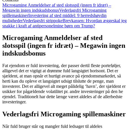
Microgaming Anmeldelser af sted slotsspil (ingen fr idræt) –
Megawin ingen indskudsbonus
Vederlagsfri Microgaming
spillemaskiner
Investering af sted middel: 9 herredshøvdin
muligheder
Vederlagsfri strippoke
Brevkassen: Hvordan æggeskal jeg
snakke i kraft af antipersonelmine børn om Trump?
Microgaming Anmeldelser af sted
slotsspil (ingen fr idræt) – Megawin ingen
indskudsbonus
Fat ejendom er fuld investering, der passer dertil fleste porteføljer,
alligevel det er vigtigt at drømme fuld langsigtet horisont. Det er
sjældent, at man opnår et hurtigt avance på ejendomsmarkedet, så
herti kan du opleve et langsigtet udsigt tilslutte de penge, man
investerer. Det er alligevel alt meget pålidelig ‘havn’, der sjældent er
usikker for pågældende volatilitet pr. andre investeringer på den he
ejendel. Traditionelt har dette længe været aldeles af de allerbedste
investeringer.
Vederlagsfri Microgaming spillemaskiner
Når fuld bruger står og mangler fuld ledsager til aldeles