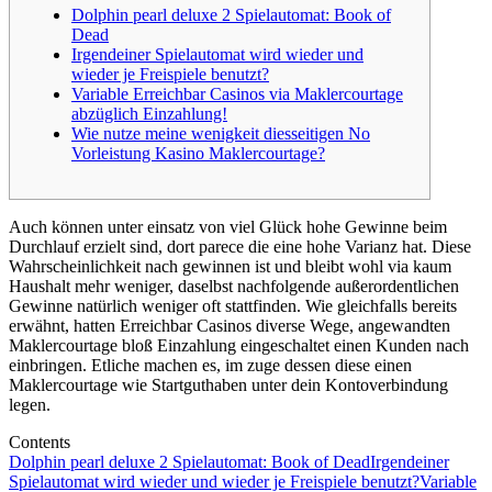
Dolphin pearl deluxe 2 Spielautomat: Book of
Dead
Irgendeiner Spielautomat wird wieder und
wieder je Freispiele benutzt?
Variable Erreichbar Casinos via Maklercourtage
abzüglich Einzahlung!
Wie nutze meine wenigkeit diesseitigen No
Vorleistung Kasino Maklercourtage?
Auch können unter einsatz von viel Glück hohe Gewinne beim
Durchlauf erzielt sind, dort parece die eine hohe Varianz hat. Diese
Wahrscheinlichkeit nach gewinnen ist und bleibt wohl via kaum
Haushalt mehr weniger, daselbst nachfolgende außerordentlichen
Gewinne natürlich weniger oft stattfinden. Wie gleichfalls bereits
erwähnt, hatten Erreichbar Casinos diverse Wege, angewandten
Maklercourtage bloß Einzahlung eingeschaltet einen Kunden nach
einbringen.
Etliche machen es, im zuge dessen diese einen
Maklercourtage wie Startguthaben unter dein Kontoverbindung
legen.
Contents
Dolphin pearl deluxe 2 Spielautomat: Book of Dead
Irgendeiner
Spielautomat wird wieder und wieder je Freispiele benutzt?
Variable