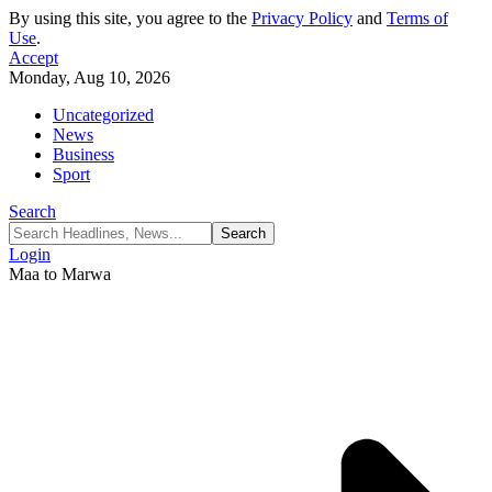
By using this site, you agree to the
Privacy Policy
and
Terms of
Use
.
Accept
Monday, Aug 10, 2026
Uncategorized
News
Business
Sport
Search
Login
Maa to Marwa