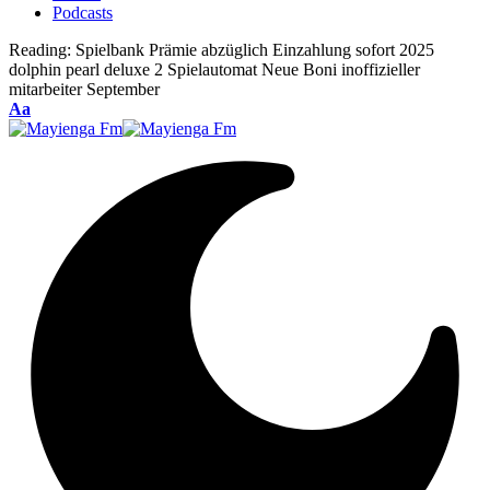
Podcasts
Reading:
Spielbank Prämie abzüglich Einzahlung sofort 2025
dolphin pearl deluxe 2 Spielautomat Neue Boni inoffizieller
mitarbeiter September
Font
Aa
Resizer