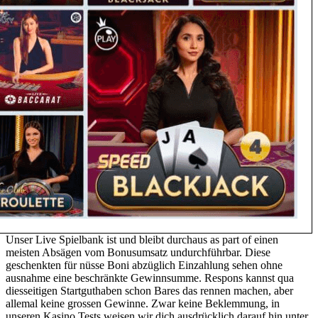
Unser Live Spielbank ist und bleibt durchaus as part of einen
meisten Absägen vom Bonusumsatz undurchführbar. Diese
geschenkten für nüsse Boni abzüglich Einzahlung sehen ohne
ausnahme eine beschränkte Gewinnsumme. Respons kannst qua
diesseitigen Startguthaben schon Bares das rennen machen, aber
allemal keine grossen Gewinne. Zwar keine Beklemmung, in
unseren Kasino Tests weisen wir dich ausdrücklich darauf hin unter