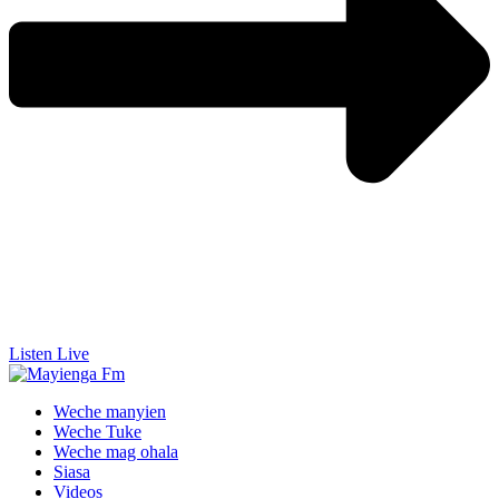
Listen Live
Weche manyien
Weche Tuke
Weche mag ohala
Siasa
Videos