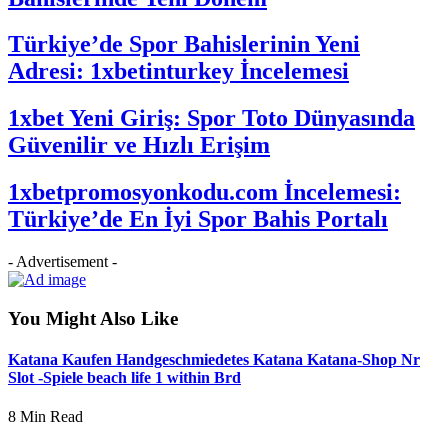
Türkiye’de Spor Bahislerinin Yeni
Adresi: 1xbetinturkey İncelemesi
1xbet Yeni Giriş: Spor Toto Dünyasında
Güvenilir ve Hızlı Erişim
1xbetpromosyonkodu.com İncelemesi:
Türkiye’de En İyi Spor Bahis Portalı
- Advertisement -
You Might Also Like
Katana Kaufen Handgeschmiedetes Katana Katana-Shop Nr
Slot -Spiele beach life 1 within Brd
8 Min Read