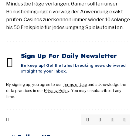
Mindestbeträge verlangen. Gamer sollten unser
Bonusbedingungen vorweg der Anwendung exakt
prüfen. Casinos zuerkennen immer wieder 10 solange
bis 50 Freispiele für jedes umgang Spielautomaten.
Sign Up For Daily Newsletter
Be keep up! Get the latest breaking news delivered
straight to your inbox.
By signing up, you agree to our
Terms of Use
and acknowledge the
data practices in our
Privacy Policy
. You may unsubscribe at any
time.