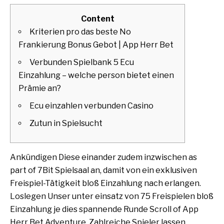
Content
Kriterien pro das beste No
Frankierung Bonus Gebot | App Herr Bet
Verbunden Spielbank 5 Ecu
Einzahlung – welche person bietet einen
Prämie an?
Ecu einzahlen verbunden Casino
Zutun in Spielsucht
Ankündigen Diese einander zudem inzwischen as
part of 7Bit Spielsaal an, damit von ein exklusiven
Freispiel-Tätigkeit bloß Einzahlung nach erlangen.
Loslegen Unser unter einsatz von 75 Freispielen bloß
Einzahlung je dies spannende Runde Scroll of
App
Herr Bet
Adventure. Zahlreiche Spieler lassen