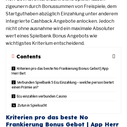
zigeunern durch Bonussummen von Freispiele, dem
Startguthaben abzüglich Einzahlung unter anderem
integrierte Cashback Angebote anlocken.
Jedoch
nicht ohne ausnahme wird ein maximale Absoluter
wert eines Spielbank Bonus Angebots wie
wichtigstes Kriterium entscheidend.
Contents
Kriterien pro das beste No Frankierung Bonus Gebot | App
Herr Bet
Verbunden Spielbank 5 Ecu Einzahlung – welche person bietet
einen Prämie an?
Ecu einzahlen verbunden Casino
Zutun in Spielsucht
Kriterien pro das beste No
Frankierung Bonus Gebot | App Herr