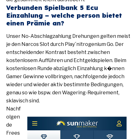
Verbunden Spielbank 5 Ecu
Einzahlung – welche person bietet
einen Prämie an?
Unser No-Abschlagzahlung Drehungen gelten meist
je den Narcos Slot durch Play´nitrogenium Go. Der
entscheidender Kontrast besteht zwischen
kostenlosem Aufführen und Echtgeldspielen. Beim
kostenlosen Runde abzüglich Einzahlung k�nnen
Gamer Gewinne vollbringen, nachfolgende jedoch
wieder und wieder aktiv bestimmte Bedingungen,
genau so wie bspw. den Wagering-Requirement,
sklavisch sind.
Nachf
olgen
de
Frees