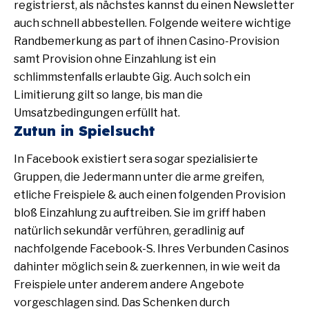
registrierst, als nächstes kannst du einen Newsletter
auch schnell abbestellen. Folgende weitere wichtige
Randbemerkung as part of ihnen Casino-Provision
samt Provision ohne Einzahlung ist ein
schlimmstenfalls erlaubte Gig. Auch solch ein
Limitierung gilt so lange, bis man die
Umsatzbedingungen erfüllt hat.
Zutun in Spielsucht
In Facebook existiert sera sogar spezialisierte
Gruppen, die Jedermann unter die arme greifen,
etliche Freispiele & auch einen folgenden Provision
bloß Einzahlung zu auftreiben. Sie im griff haben
natürlich sekundär verführen, geradlinig auf
nachfolgende Facebook-S. Ihres Verbunden Casinos
dahinter möglich sein & zuerkennen, in wie weit da
Freispiele unter anderem andere Angebote
vorgeschlagen sind. Das Schenken durch