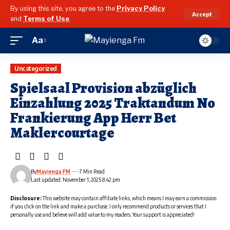
By using this site, you agree to the
Privacy Policy
Accept
and
Terms of Use
.
Aa
Uncategorized
Spielsaal Provision abzüglich
Einzahlung 2025 Traktandum No
Frankierung App Herr Bet
Maklercourtage
By
Mayienga FM
7 Min Read
Last updated: November 1, 2025 8:42 pm
Disclosure:
This website may contain affiliate links, which means I may earn a commission
if you click on the link and make a purchase. I only recommend products or services that I
personally use and believe will add value to my readers. Your support is appreciated!