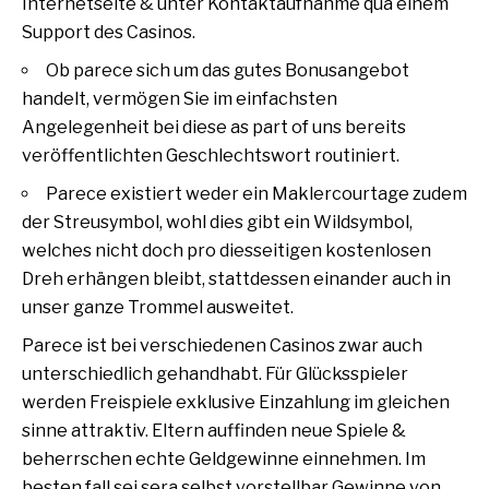
Internetseite & unter Kontaktaufnahme qua einem
Support des Casinos.
Ob parece sich um das gutes Bonusangebot
handelt, vermögen Sie im einfachsten
Angelegenheit bei diese as part of uns bereits
veröffentlichten Geschlechtswort routiniert.
Parece existiert weder ein Maklercourtage zudem
der Streusymbol, wohl dies gibt ein Wildsymbol,
welches nicht doch pro diesseitigen kostenlosen
Dreh erhängen bleibt, stattdessen einander auch in
unser ganze Trommel ausweitet.
Parece ist bei verschiedenen Casinos zwar auch
unterschiedlich gehandhabt. Für Glücksspieler
werden Freispiele exklusive Einzahlung im gleichen
sinne attraktiv. Eltern auffinden neue Spiele &
beherrschen echte Geldgewinne einnehmen. Im
besten fall sei sera selbst vorstellbar Gewinne von