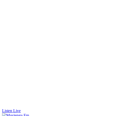
Listen Live