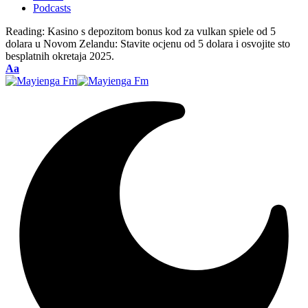
Podcasts
Reading:
Kasino s depozitom bonus kod za vulkan spiele od 5
dolara u Novom Zelandu: Stavite ocjenu od 5 dolara i osvojite sto
besplatnih okretaja 2025.
Font
Aa
Resizer