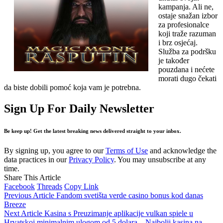
kampanja. Ali ne,
ostaje snažan izbor
za profesionalce
koji traže razuman
i brz osjećaj.
Služba za podršku
je također
pouzdana i nećete
morati dugo čekati
da biste dobili pomoć koja vam je potrebna.
Sign Up For Daily Newsletter
Be keep up! Get the latest breaking news delivered straight to your inbox.
By signing up, you agree to our
Terms of Use
and acknowledge the
data practices in our
Privacy Policy
. You may unsubscribe at any
time.
Share This Article
Facebook
Threads
Copy Link
Previous Article
Fandom svetišta verde casino bonus kod danas
Breeze
Next Article
Kasina s Preuzimanje aplikacije vulkan spiele u
Hrvatskoj minimalnim ulogom od 5 dolara – Najbolji kasina na