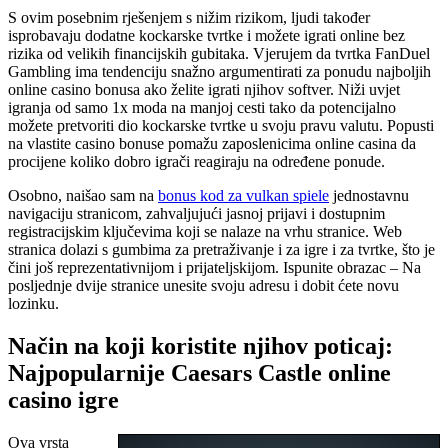
S ovim posebnim rješenjem s nižim rizikom, ljudi također
isprobavaju dodatne kockarske tvrtke i možete igrati online bez
rizika od velikih financijskih gubitaka. Vjerujem da tvrtka FanDuel
Gambling ima tendenciju snažno argumentirati za ponudu najboljih
online casino bonusa ako želite igrati njihov softver. Niži uvjet
igranja od samo 1x moda na manjoj cesti tako da potencijalno
možete pretvoriti dio kockarske tvrtke u svoju pravu valutu. Popusti
na vlastite casino bonuse pomažu zaposlenicima online casina da
procijene koliko dobro igrači reagiraju na određene ponude.
Osobno, naišao sam na
bonus kod za vulkan spiele
jednostavnu
navigaciju stranicom, zahvaljujući jasnoj prijavi i dostupnim
registracijskim ključevima koji se nalaze na vrhu stranice. Web
stranica dolazi s gumbima za pretraživanje i za igre i za tvrtke, što je
čini još reprezentativnijom i prijateljskijom. Ispunite obrazac – Na
posljednje dvije stranice unesite svoju adresu i dobit ćete novu
lozinku.
Način na koji koristite njihov poticaj:
Najpopularnije Caesars Castle online
casino igre
Ova vrsta