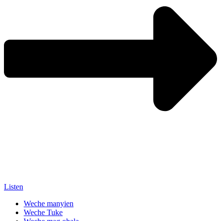
Listen
Weche manyien
Weche Tuke