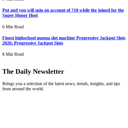
Put and you will spin on account of ?10 while the joined for the
Super Honor Host
6 Min Read
Finest highschool manga slot machine Progressive Jackpot Slots
2026: Progressive Jackpot Slots
8 Min Read
The Daily Newsletter
Brings you a selection of the latest news, trends, insights, and tips
from around the world.