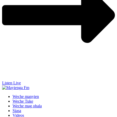
Listen Live
Weche manyien
Weche Tuke
Weche mag ohala
Siasa
Videos