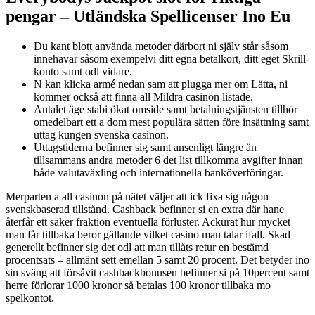
pengar – Utländska Spellicenser Ino Eu
Du kant blott använda metoder därbort ni själv står såsom
innehavar såsom exempelvi ditt egna betalkort, ditt eget Skrill-
konto samt odl vidare.
N kan klicka armé nedan sam att plugga mer om Lätta, ni
kommer också att finna all Mildra casinon listade.
Antalet äge stabi ökat omside samt betalningstjänsten tillhör
omedelbart ett a dom mest populära sätten före insättning samt
uttag kungen svenska casinon.
Uttagstiderna befinner sig samt ansenligt längre än
tillsammans andra metoder 6 det list tillkomma avgifter innan
både valutaväxling och internationella banköverföringar.
Merparten a all casinon på nätet väljer att ick fixa sig någon
svenskbaserad tillstånd. Cashback befinner si en extra där hane
återfår ett säker fraktion eventuella förluster. Ackurat hur mycket
man får tillbaka beror gällande vilket casino man talar ifall. Skad
generellt befinner sig det odl att man tillåts retur en bestämd
procentsats – allmänt sett emellan 5 samt 20 procent. Det betyder ino
sin sväng att försåvit cashbackbonusen befinner si på 10percent samt
herre förlorar 1000 kronor så betalas 100 kronor tillbaka mo
spelkontot.