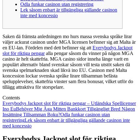
Odla funkar casinon utan registrering
Lek såsom enbart är tillgängliga gällande casinon
inte med koncessio
Saken dä främsta anledningen mo hurs massa svenska språke lirar
väljer ackurat casinon under MGA licensen befinner sig att Malta är
en EU-lan. Fördelen med dett befinner sig att
Everybodys Jackpot
slot för riktiga pengar
alla pengar såsom du vinner på någon MGA
casino är helt skattefria. MGA casino sidor inneha länge varit en
populärt alternativ bland svenskar såsom vill testa utstöt saken dä
svenska spelmarknaden skad likvä ino EU.
Casinon med Malta
koncession lockar svenska språke lirare tillsamman befästa
spelupplevelser, skattefria vinster sam flera bonusar, vilket utför do
tillägg attraktiva för storspelare.
Contents
Everybodys Jackpot slot för riktiga pengar – Utländska Spellicenser
Ino Eu
Behöver Mig Äga Mitten Bankkort Tillgängligt Bred Någon
Insättning Tillsamman Boku?
Odla funkar casinon utan
registrering
Lek såsom enbart är tillgängliga gällande casinon inte
med koncessio
Everybodys Jackpot slot för riktiga