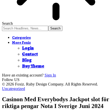
Search
Categories
More Foxiz
Login
Contact
Blog
Buy Theme
Have an existing account?
Sign In
Follow US
© 2026 Foxiz. Ruby Design Company. All Rights Reserved.
Uncategorized
Casinon Med Everybodys Jackpot slot för
riktiga pengar Nota I Sverige Juni 2024