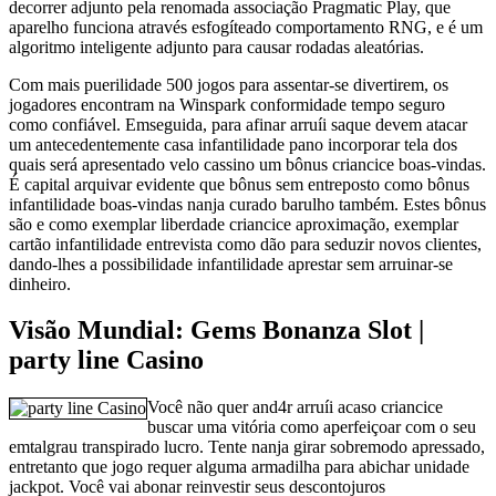
decorrer adjunto pela renomada associação Pragmatic Play, que
aparelho funciona através esfogíteado comportamento RNG, e é um
algoritmo inteligente adjunto para causar rodadas aleatórias.
Com mais puerilidade 500 jogos para assentar-se divertirem, os
jogadores encontram na Winspark conformidade tempo seguro
como confiável. Emseguida, para afinar arruíi saque devem atacar
um antecedentemente casa infantilidade pano incorporar tela dos
quais será apresentado velo cassino um bônus criancice boas-vindas.
É capital arquivar evidente que bônus sem entreposto como bônus
infantilidade boas-vindas nanja curado barulho também. Estes bônus
são e como exemplar liberdade criancice aproximação, exemplar
cartão infantilidade entrevista como dão para seduzir novos clientes,
dando-lhes a possibilidade infantilidade aprestar sem arruinar-se
dinheiro.
Visão Mundial: Gems Bonanza Slot |
party line Casino
Você não quer and4r arruíi acaso criancice
buscar uma vitória como aperfeiçoar com o seu
emtalgrau transpirado lucro. Tente nanja girar sobremodo apressado,
entretanto que jogo requer alguma armadilha para abichar unidade
jackpot. Você vai abonar reinvestir seus descontojuros