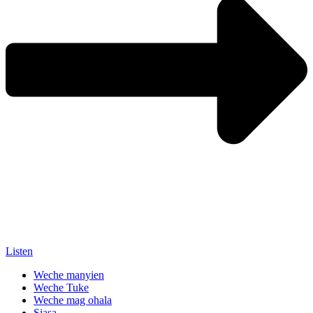
Listen
Weche manyien
Weche Tuke
Weche mag ohala
Siasa