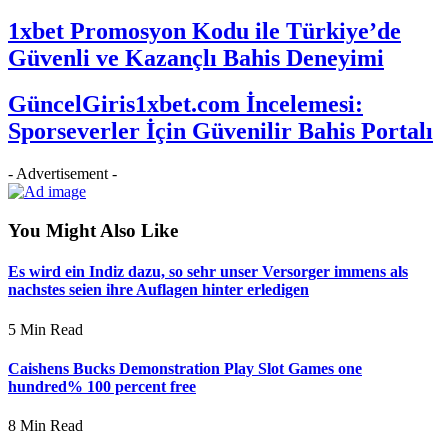
1xbet Promosyon Kodu ile Türkiye’de
Güvenli ve Kazançlı Bahis Deneyimi
GüncelGiris1xbet.com İncelemesi:
Sporseverler İçin Güvenilir Bahis Portalı
- Advertisement -
You Might Also Like
Es wird ein Indiz dazu, so sehr unser Versorger immens als
nachstes seien ihre Auflagen hinter erledigen
5 Min Read
Caishens Bucks Demonstration Play Slot Games one
hundred% 100 percent free
8 Min Read