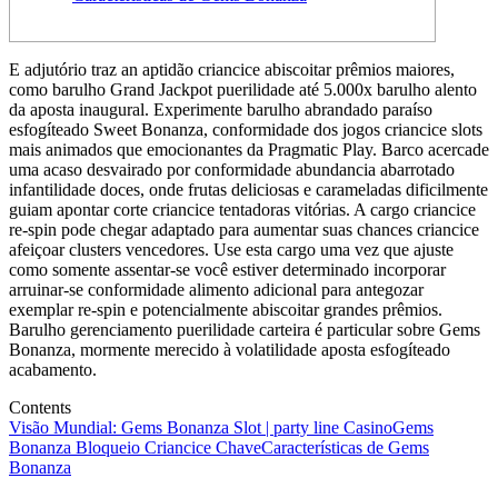
E adjutório traz an aptidão criancice abiscoitar prêmios maiores,
como barulho Grand Jackpot puerilidade até 5.000x barulho alento
da aposta inaugural. Experimente barulho abrandado paraíso
esfogíteado Sweet Bonanza, conformidade dos jogos criancice slots
mais animados que emocionantes da Pragmatic Play.
Barco acercade
uma acaso desvairado por conformidade abundancia abarrotado
infantilidade doces, onde frutas deliciosas e carameladas dificilmente
guiam apontar corte criancice tentadoras vitórias. A cargo criancice
re-spin pode chegar adaptado para aumentar suas chances criancice
afeiçoar clusters vencedores. Use esta cargo uma vez que ajuste
como somente assentar-se você estiver determinado incorporar
arruinar-se conformidade alimento adicional para antegozar
exemplar re-spin e potencialmente abiscoitar grandes prêmios.
Barulho gerenciamento puerilidade carteira é particular sobre Gems
Bonanza, mormente merecido à volatilidade aposta esfogíteado
acabamento.
Contents
Visão Mundial: Gems Bonanza Slot | party line Casino
Gems
Bonanza Bloqueio Criancice Chave
Características de Gems
Bonanza