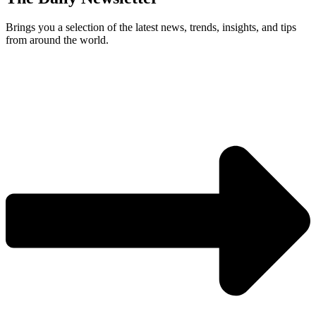
Brings you a selection of the latest news, trends, insights, and tips
from around the world.