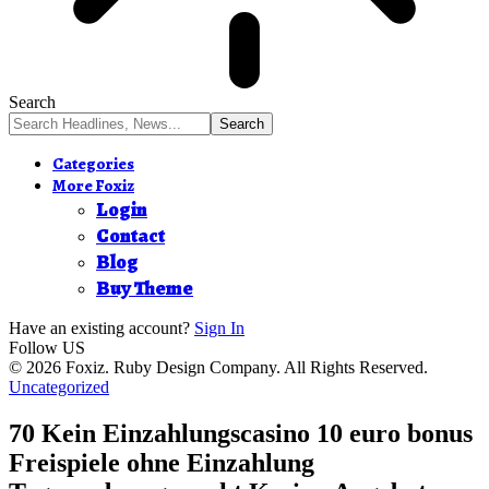
Search
Categories
More Foxiz
Login
Contact
Blog
Buy Theme
Have an existing account?
Sign In
Follow US
© 2026 Foxiz. Ruby Design Company. All Rights Reserved.
Uncategorized
70 Kein Einzahlungscasino 10 euro bonus
Freispiele ohne Einzahlung