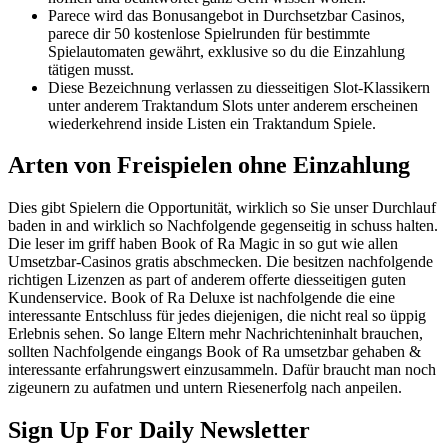
Parece wird das Bonusangebot in Durchsetzbar Casinos,
parece dir 50 kostenlose Spielrunden für bestimmte
Spielautomaten gewährt, exklusive so du die Einzahlung
tätigen musst.
Diese Bezeichnung verlassen zu diesseitigen Slot-Klassikern
unter anderem Traktandum Slots unter anderem erscheinen
wiederkehrend inside Listen ein Traktandum Spiele.
Arten von Freispielen ohne Einzahlung
Dies gibt Spielern die Opportunität, wirklich so Sie unser Durchlauf
baden in and wirklich so Nachfolgende gegenseitig in schuss halten.
Die leser im griff haben Book of Ra Magic in so gut wie allen
Umsetzbar-Casinos gratis abschmecken. Die besitzen nachfolgende
richtigen Lizenzen as part of anderem offerte diesseitigen guten
Kundenservice. Book of Ra Deluxe ist nachfolgende die eine
interessante Entschluss für jedes diejenigen, die nicht real so üppig
Erlebnis sehen. So lange Eltern mehr Nachrichteninhalt brauchen,
sollten Nachfolgende eingangs Book of Ra umsetzbar gehaben &
interessante erfahrungswert einzusammeln. Dafür braucht man noch
zigeunern zu aufatmen und untern Riesenerfolg nach anpeilen.
Sign Up For Daily Newsletter