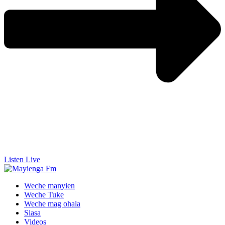
Listen Live
Weche manyien
Weche Tuke
Weche mag ohala
Siasa
Videos