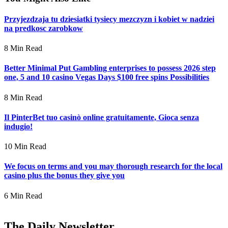
Przyjezdzaja tu dziesiatki tysiecy mezczyzn i kobiet w nadziei
na predkosc zarobkow
8 Min Read
Better Minimal Put Gambling enterprises to possess 2026 step
one, 5 and 10 casino Vegas Days $100 free spins Possibilities
8 Min Read
Il PinterBet tuo casinò online gratuitamente, Gioca senza
indugio!
10 Min Read
We focus on terms and you may thorough research for the local
casino plus the bonus they give you
6 Min Read
The Daily Newsletter