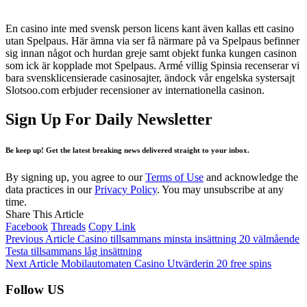
En casino inte med svensk person licens kant även kallas ett casino
utan Spelpaus. Här ämna via ser få närmare på va Spelpaus befinner
sig innan något och hurdan greje samt objekt funka kungen casinon
som ick är kopplade mot Spelpaus. Armé villig Spinsia recenserar vi
bara svensklicensierade casinosajter, ändock vår engelska systersajt
Slotsoo.com erbjuder recensioner av internationella casinon.
Sign Up For Daily Newsletter
Be keep up! Get the latest breaking news delivered straight to your inbox.
By signing up, you agree to our
Terms of Use
and acknowledge the
data practices in our
Privacy Policy
. You may unsubscribe at any
time.
Share This Article
Facebook
Threads
Copy Link
Previous Article
Casino tillsammans minsta insättning 20 välmående
Testa tillsammans låg insättning
Next Article
Mobilautomaten Casino Utvärderin 20 free spins
Follow US