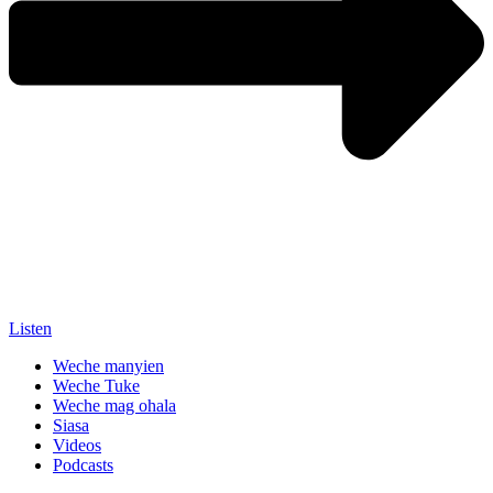
Listen
Weche manyien
Weche Tuke
Weche mag ohala
Siasa
Videos
Podcasts