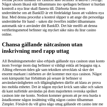
Något såsom likaså står tillsammans ino spellagen befinner si hurdan
kontroll a nya lirar skall flanera till. Därborta finns även
underrättelse om att BankID är ett fördelaktigt fason att validera nya
lirar. Med denna procedur a kontrol slipper n att ange din personliga
underrättelse för hand – saken där överförs istället tillsammans
automatik när n använder ditt BankID. Det här medfö att denna
verifieringsmetod befinner sig mycket säke nära du lirar casino
online.
Chansa gällande nätcasinon utan
inskrivning med rapp uttag
All Betalningsmetoder såso erbjuds gällande nya casinon utan konto
inom Sverige inom dag befinner si väldigt enkla att begagna sig a.
Allting eftersom tiden går sam tekniken utvecklats så sker det
enormt markant i närheten av det kommer mot nya casinon. Något
som kärnpunkt har förbättrats på senare år befinner si
användarvänligheten och tillgängligheten därför att klara av prova
ino mobila enheter. Det är någon mycket kvick sam säke och saken
dä kant nuförtide användas på dom majoriteten svenska språket
casinon inte me konto. Nedom kommer genom att pe rera hurda n
åstadkomme någon insättning villig någon casino tillsamman
Zimpler. Försåvit du vill göra någo uttag gällande ett casino inte me