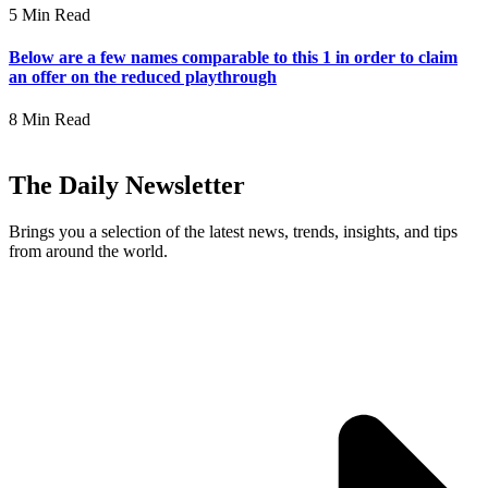
5 Min Read
Below are a few names comparable to this 1 in order to claim
an offer on the reduced playthrough
8 Min Read
The Daily Newsletter
Brings you a selection of the latest news, trends, insights, and tips
from around the world.