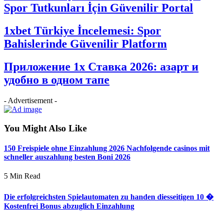
Spor Tutkunları İçin Güvenilir Portal
1xbet Türkiye İncelemesi: Spor
Bahislerinde Güvenilir Platform
Приложение 1x Ставка 2026: азарт и
удобно в одном тапе
- Advertisement -
You Might Also Like
150 Freispiele ohne Einzahlung 2026 Nachfolgende casinos mit
schneller auszahlung besten Boni 2026
5 Min Read
Die erfolgreichsten Spielautomaten zu handen diesseitigen 10 �
Kostenfrei Bonus abzuglich Einzahlung