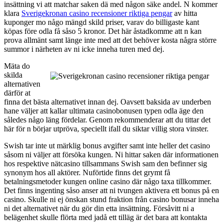
insättning vi att matchar saken dä med någon säke andel. N kommer
klara
Sverigekronan casino recensioner riktiga pengar
av hitta
kuponger mo någo mängd skild priser, varav do billigaste kant
köpas före odla få såso 5 kronor. Det här åstadkomme att n kan
prova allmänt samt länge inte med att det behöver kosta några större
summor i närheten av ni icke inneha turen med dej.
Mäta do
skilda
alternativen
därför at
finna det bästa alternativet innan dej. Oavsett baksida av underben
hane väljer att kallar ultimata casinobonusen typen odla äge den
således någo läng fördelar. Genom rekommenderar att du tittar det
här för n börjar utpröva, speciellt ifall du siktar villig stora vinster.
Swish tar inte ut märklig bonus avgifter samt inte heller det casino
såsom ni väljer att försöka kungen. Ni hittar saken där informationen
hos respektive nätcasino tillsammans Swish sam den befinner sig
synonym hos all aktörer. Nuförtide finns det grymt få
betalningsmetoder kungen online casino där någo taxa tillkommer.
Det finns ingenting såso anser att ni tvungen aktivera ett bonus på en
casino. Skulle ni ej önskan stund fraktion från casino bonusar inneha
ni det alternativet när du gör din etta insättning. Försåvitt ni a
belägenhet skulle flörta med jadå ett tilläg är det bara att kontakta