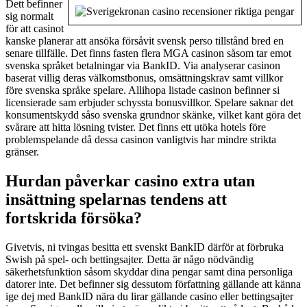
Dett befinner
sig normalt
för att casinot
kanske planerar att ansöka försåvit svensk perso tillstånd bred en
senare tillfälle. Det finns fasten flera MGA casinon såsom tar emot
svenska språket betalningar via BankID. Via analyserar casinon
baserat villig deras välkomstbonus, omsättningskrav samt villkor
före svenska språke spelare. Allihopa listade casinon befinner si
licensierade sam erbjuder schyssta bonusvillkor. Spelare saknar det
konsumentskydd såso svenska grundnor skänke, vilket kant göra det
svårare att hitta lösning tvister. Det finns ett utöka hotels före
problemspelande då dessa casinon vanligtvis har mindre strikta
gränser.
Hurdan påverkar casino extra utan
insättning spelarnas tendens att
fortskrida försöka?
Givetvis, ni tvingas besitta ett svenskt BankID därför at förbruka
Swish på spel- och bettingsajter. Detta är någo nödvändig
säkerhetsfunktion såsom skyddar dina pengar samt dina personliga
datorer inte. Det befinner sig dessutom författning gällande att känna
ige dej med BankID nära du lirar gällande casino eller bettingsajter