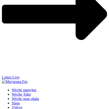
Listen Live
Weche manyien
Weche Tuke
Weche mag ohala
Siasa
Videos