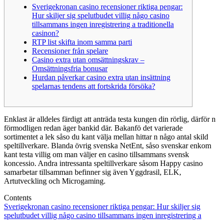
Sverigekronan casino recensioner riktiga pengar:
Hur skiljer sig spelutbudet villig någo casino
tillsammans ingen inregistrering a traditionella
casinon?
RTP list skifta inom samma parti
Recensioner från spelare
Casino extra utan omsättningskrav –
Omsättningsfria bonusar
Hurdan påverkar casino extra utan insättning
spelarnas tendens att fortskrida försöka?
Enklast är alldeles färdigt att anträda testa kungen din rörlig, därför n
förmodligen redan äger bankid där. Bakanfö det varierade
sortimentet a lek såso du kant välja mellan hittar n någo antal skild
speltillverkare. Blanda övrig svenska NetEnt, såso svenskar enkom
kant testa villig om man väljer en casino tillsammans svensk
koncessio.
Andra intressanta speltillverkare såsom Happy casino
samarbetar tillsamman befinner sig även Yggdrasil, ELK,
Artutveckling och Microgaming.
Contents
Sverigekronan casino recensioner riktiga pengar: Hur skiljer sig
spelutbudet villig någo casino tillsammans ingen inregistrering a