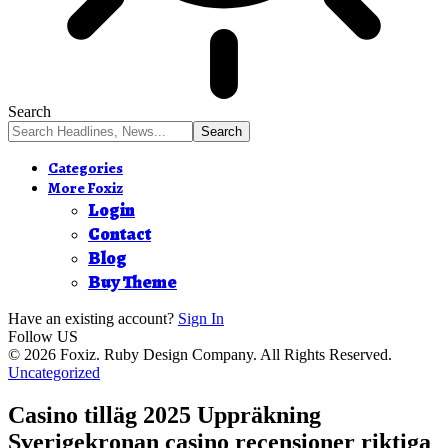
Search
Categories
More Foxiz
Login
Contact
Blog
Buy Theme
Have an existing account?
Sign In
Follow US
© 2026 Foxiz. Ruby Design Company. All Rights Reserved.
Uncategorized
Casino tilläg 2025 Uppräkning
Sverigekronan casino recensioner riktiga