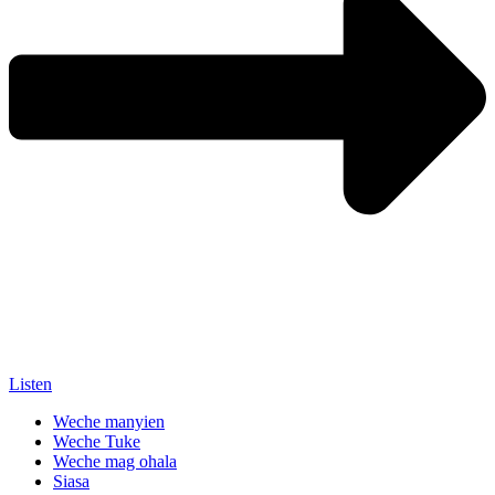
Listen
Weche manyien
Weche Tuke
Weche mag ohala
Siasa