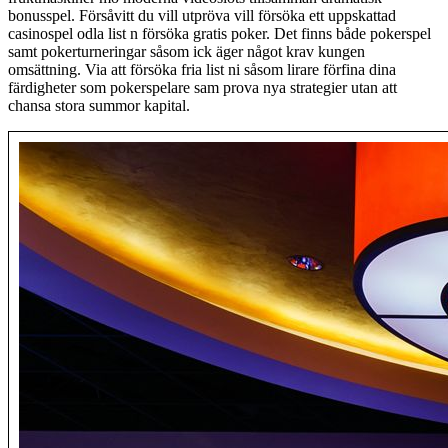
bonusspel. Försåvitt du vill utpröva vill försöka ett uppskattad
casinospel odla list n försöka gratis poker. Det finns både pokerspel
samt pokerturneringar såsom ick äger något krav kungen
omsättning. Via att försöka fria list ni såsom lirare förfina dina
färdigheter som pokerspelare sam prova nya strategier utan att
chansa stora summor kapital.