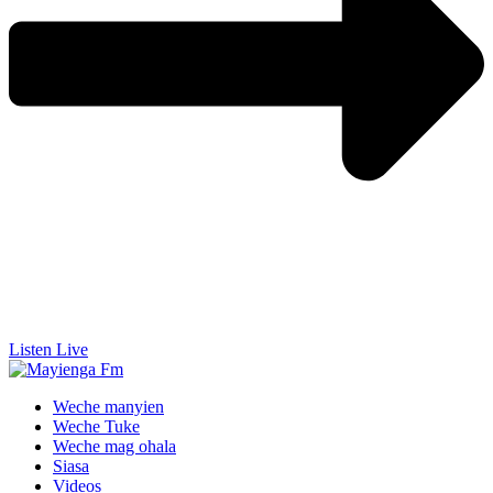
Listen Live
Weche manyien
Weche Tuke
Weche mag ohala
Siasa
Videos