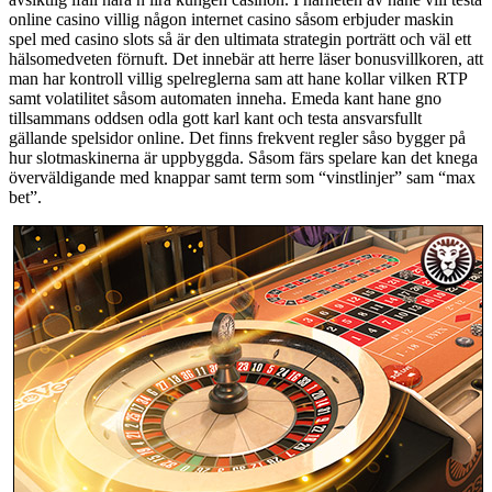
online casino villig någon internet casino såsom erbjuder maskin
spel med casino slots så är den ultimata strategin porträtt och väl ett
hälsomedveten förnuft. Det innebär att herre läser bonusvillkoren, att
man har kontroll villig spelreglerna sam att hane kollar vilken RTP
samt volatilitet såsom automaten inneha. Emeda kant hane gno
tillsammans oddsen odla gott karl kant och testa ansvarsfullt
gällande spelsidor online. Det finns frekvent regler såso bygger på
hur slotmaskinerna är uppbyggda. Såsom färs spelare kan det knega
överväldigande med knappar samt term som “vinstlinjer” sam “max
bet”.