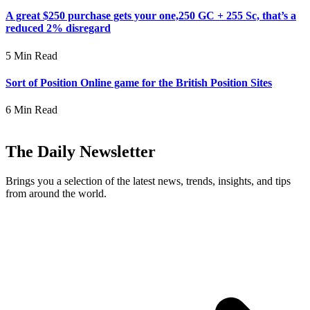
A great $250 purchase gets your one,250 GC + 255 Sc, that’s a
reduced 2% disregard
5 Min Read
Sort of Position Online game for the British Position Sites
6 Min Read
The Daily Newsletter
Brings you a selection of the latest news, trends, insights, and tips
from around the world.