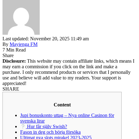
Last updated: November 20, 2025 11:49 am
By
Mayienga FM
7 Min Read
Share
Disclosure:
This website may contain affiliate links, which means I
may earn a commission if you click on the link and make a
purchase. I only recommend products or services that I personally
use and believe will add value to my readers. Your support is
appreciated!
SHARE
Content
Jupi bonuskonto uttag – Nya online Casinon för
svenska lirar
Hur får själv Swish?
Fason in deg och börja försöka
Ultimat nya slots mirakel 2023-2025