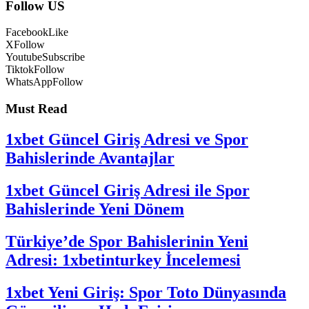
Follow US
Facebook
Like
X
Follow
Youtube
Subscribe
Tiktok
Follow
WhatsApp
Follow
Must Read
1xbet Güncel Giriş Adresi ve Spor
Bahislerinde Avantajlar
1xbet Güncel Giriş Adresi ile Spor
Bahislerinde Yeni Dönem
Türkiye’de Spor Bahislerinin Yeni
Adresi: 1xbetinturkey İncelemesi
1xbet Yeni Giriş: Spor Toto Dünyasında