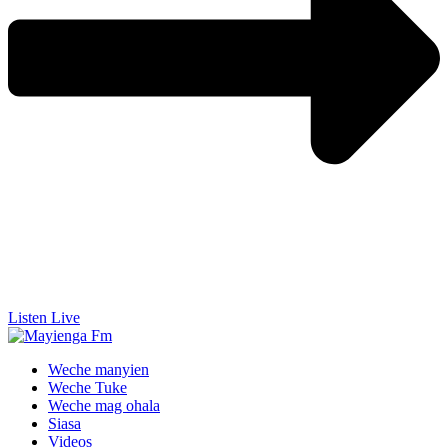
Listen Live
Weche manyien
Weche Tuke
Weche mag ohala
Siasa
Videos