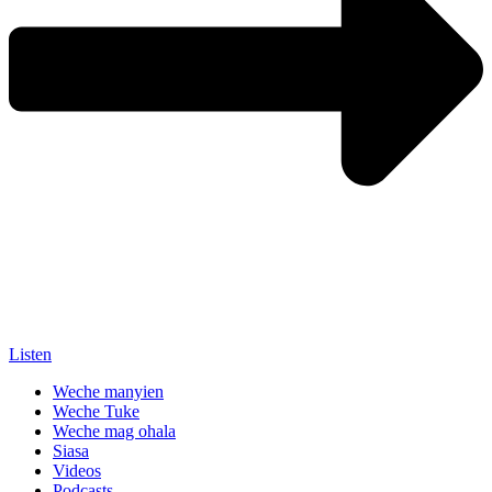
Listen
Weche manyien
Weche Tuke
Weche mag ohala
Siasa
Videos
Podcasts