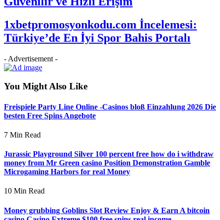
Güvenilir ve Hızlı Erişim
1xbetpromosyonkodu.com İncelemesi:
Türkiye’de En İyi Spor Bahis Portalı
- Advertisement -
You Might Also Like
Freispiele Party Line Online -Casinos bloß Einzahlung 2026 Die
besten Free Spins Angebote
7 Min Read
Jurassic Playground Silver 100 percent free how do i withdraw
money from Mr Green casino Position Demonstration Gamble
Microgaming Harbors for real Money
10 Min Read
Money grubbing Goblins Slot Review Enjoy & Earn A bitcoin
casino Casino Extreme $100 free spins real income