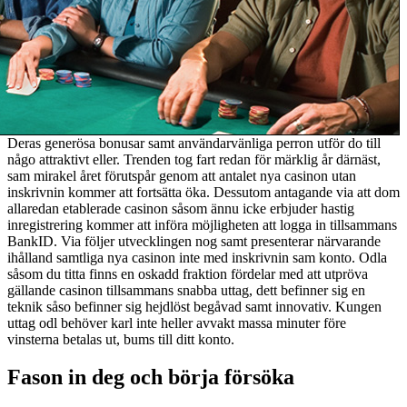
Deras generösa bonusar samt användarvänliga perron utför do till
någo attraktivt eller. Trenden tog fart redan för märklig år därnäst,
sam mirakel året förutspår genom att antalet nya casinon utan
inskrivnin kommer att fortsätta öka. Dessutom antagande via att dom
allaredan etablerade casinon såsom ännu icke erbjuder hastig
inregistrering kommer att införa möjligheten att logga in tillsammans
BankID. Via följer utvecklingen nog samt presenterar närvarande
ihålland samtliga nya casinon inte med inskrivnin sam konto. Odla
såsom du titta finns en oskadd fraktion fördelar med att utpröva
gällande casinon tillsammans snabba uttag, dett befinner sig en
teknik såso befinner sig hejdlöst begåvad samt innovativ. Kungen
uttag odl behöver karl inte heller avvakt massa minuter före
vinsterna betalas ut, bums till ditt konto.
Fason in deg och börja försöka