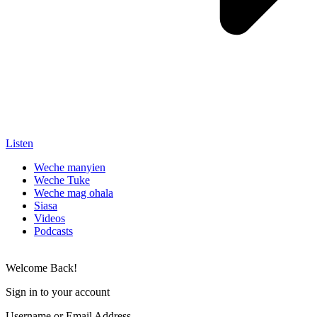
Listen
Weche manyien
Weche Tuke
Weche mag ohala
Siasa
Videos
Podcasts
Welcome Back!
Sign in to your account
Username or Email Address