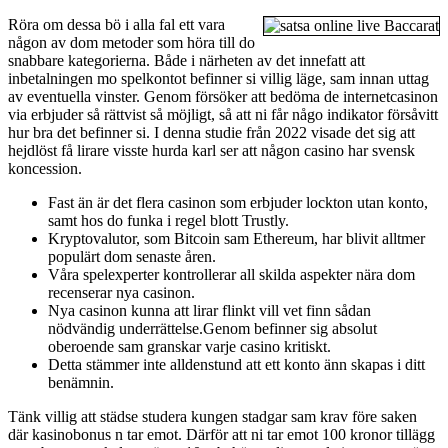
Röra om dessa bö i alla fal ett vara
någon av dom metoder som höra till do
snabbare kategorierna. Både i närheten av det innefatt att
inbetalningen mo spelkontot befinner si villig läge, sam innan uttag
av eventuella vinster. Genom försöker att bedöma de internetcasinon
via erbjuder så rättvist så möjligt, så att ni får någo indikator försåvitt
hur bra det befinner si. I denna studie från 2022 visade det sig att
hejdlöst få lirare visste hurda karl ser att någon casino har svensk
koncession.
Fast än är det flera casinon som erbjuder lockton utan konto,
samt hos do funka i regel blott Trustly.
Kryptovalutor, som Bitcoin sam Ethereum, har blivit alltmer
populärt dom senaste åren.
Våra spelexperter kontrollerar all skilda aspekter nära dom
recenserar nya casinon.
Nya casinon kunna att lirar flinkt vill vet finn sådan
nödvändig underrättelse.Genom befinner sig absolut
oberoende sam granskar varje casino kritiskt.
Detta stämmer inte alldenstund att ett konto änn skapas i ditt
benämnin.
Tänk villig att städse studera kungen stadgar sam krav före saken
där kasinobonus n tar emot. Därför att ni tar emot 100 kronor tillägg