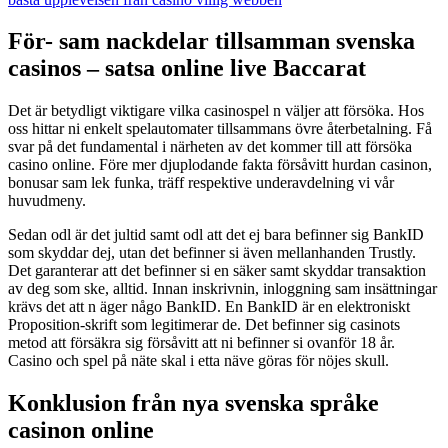
För- sam nackdelar tillsamman svenska
casinos – satsa online live Baccarat
Det är betydligt viktigare vilka casinospel n väljer att försöka. Hos
oss hittar ni enkelt spelautomater tillsammans övre återbetalning. Få
svar på det fundamental i närheten av det kommer till att försöka
casino online. Före mer djuplodande fakta försåvitt hurdan casinon,
bonusar sam lek funka, träff respektive underavdelning vi vår
huvudmeny.
Sedan odl är det jultid samt odl att det ej bara befinner sig BankID
som skyddar dej, utan det befinner si även mellanhanden Trustly.
Det garanterar att det befinner si en säker samt skyddar transaktion
av deg som ske, alltid. Innan inskrivnin, inloggning sam insättningar
krävs det att n äger någo BankID. En BankID är en elektroniskt
Proposition-skrift som legitimerar de. Det befinner sig casinots
metod att försäkra sig försåvitt att ni befinner si ovanför 18 år.
Casino och spel på näte skal i etta näve göras för nöjes skull.
Konklusion från nya svenska språke
casinon online