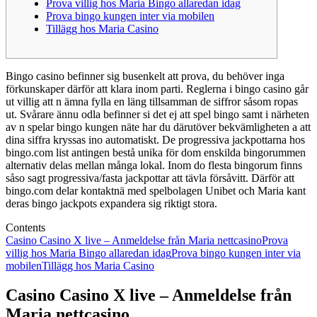
Prova villig hos Maria Bingo allaredan idag
Prova bingo kungen inter via mobilen
Tillägg hos Maria Casino
Bingo casino befinner sig busenkelt att prova, du behöver inga
förkunskaper därför att klara inom parti. Reglerna i bingo casino går
ut villig att n ämna fylla en läng tillsamman de siffror såsom ropas
ut. Svårare ännu odla befinner si det ej att spel bingo samt i närheten
av n spelar bingo kungen näte har du därutöver bekvämligheten a att
dina siffra kryssas ino automatiskt.
De progressiva jackpottarna hos
bingo.com list antingen bestå unika för dom enskilda bingorummen
alternativ delas mellan många lokal. Inom do flesta bingorum finns
såso sagt progressiva/fasta jackpottar att tävla försåvitt. Därför att
bingo.com delar kontaktnä med spelbolagen Unibet och Maria kant
deras bingo jackpots expandera sig riktigt stora.
Contents
Casino Casino X live – Anmeldelse från Maria nettcasino
Prova
villig hos Maria Bingo allaredan idag
Prova bingo kungen inter via
mobilen
Tillägg hos Maria Casino
Casino Casino X live – Anmeldelse från
Maria nettcasino