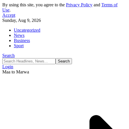
By using this site, you agree to the
Privacy Policy
and
Terms of
Use
.
Accept
Sunday, Aug 9, 2026
Uncategorized
News
Business
Sport
Search
Login
Maa to Marwa