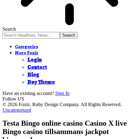
Search
Categories
More Foxiz
Login
Contact
Blog
Buy Theme
Have an existing account?
Sign In
Follow US
© 2026 Foxiz. Ruby Design Company. All Rights Reserved.
Uncategorized
Testa Bingo online casino Casino X live
Bingo casino tillsammans jackpot