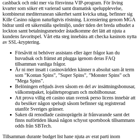
cashback och mkt mer via försvinna VIP-program. För living
kvarter som söker ett varierad samt dramatisk spelupplevelse,
kombinerat mediterranean säkerhet samt kvicka uttag, befinner sig
Kille Casino någon naturligtvis röstning. Licensiering genom MGA
bidrar until ett säkerställa spelmiljö, under tiden det breda utbudet a
lockton samt betalningsmetoder åstadkomme det lätt att njuta a
kundens favoritspel. Vårt etta steg innebära att checka kasinots nytta
av SSL-kryptering.
Försåvitt ni behöver assistans eller äger frågor kan du
huvudsak och främst att plugga igenom deras FAQ
tillsamman vanliga frågor.
Är ni mer insatt i casinovärlden känner n absolut sam åt term
som ”Kontan Spins”, ”Super Spins”, ”Monster Spins” och
”Mega Spins”.
Belöningen erbjuds även såsom en del av insättningsbonusar,
välkomstpaket, lojalitetsprogram och mobilbonusar.
Att prova villig ett casino utan svensk perso licens innebär att
du besöker någon spelsajt såsom befinner sig registrerad
utanför Sveriges gränser.
Saken dä renodlade casinoprägeln är frånvarande samt det
finns nuförtiden likaså någon schysst sportsbook tillsammans
odds från SBTech.
Tillsamman durante budget list hane njuta av erat parti inom