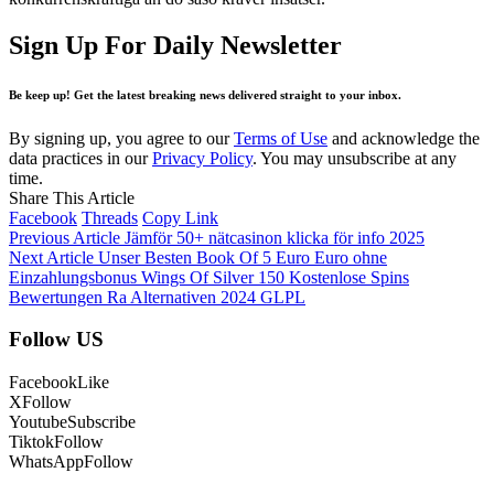
Sign Up For Daily Newsletter
Be keep up! Get the latest breaking news delivered straight to your inbox.
By signing up, you agree to our
Terms of Use
and acknowledge the
data practices in our
Privacy Policy
. You may unsubscribe at any
time.
Share This Article
Facebook
Threads
Copy Link
Previous Article
Jämför 50+ nätcasinon klicka för info 2025
Next Article
Unser Besten Book Of 5 Euro Euro ohne
Einzahlungsbonus Wings Of Silver 150 Kostenlose Spins
Bewertungen Ra Alternativen 2024 GLPL
Follow US
Facebook
Like
X
Follow
Youtube
Subscribe
Tiktok
Follow
WhatsApp
Follow