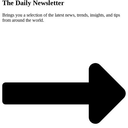
The Daily Newsletter
Brings you a selection of the latest news, trends, insights, and tips
from around the world.