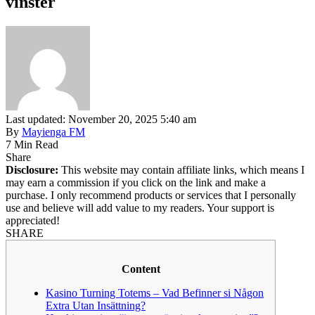
vinster
Last updated: November 20, 2025 5:40 am
By
Mayienga FM
7 Min Read
Share
Disclosure:
This website may contain affiliate links, which means I
may earn a commission if you click on the link and make a
purchase. I only recommend products or services that I personally
use and believe will add value to my readers. Your support is
appreciated!
SHARE
Content
Kasino Turning Totems – Vad Befinner si Någon
Extra Utan Insättning?