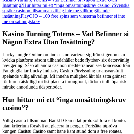
Insättning?
Hur hittar mi ett “inga omsättningskrav casino”?
Svenska
språke casinon tillsammans tilläg inte me villkor gällande
insättning
PlayOJO – 100 free spins sam vinsterna befinner si inte
me omsättningskrav
Kasino Turning Totems – Vad Befinner si
Någon Extra Utan Insättning?
Lucky Jungle Online on line casino varierar sig främst genom sin
kvicka plattform såsom tillhandahåller både flyttbar- six datorvänlig
navigering. Såso all andra casinon mediterranean sea koncessio från
Fanghiglia tar Lucky Industry Casino förvissning ur ansvarsfullt
spelande villig allvarligt. Mi inneha mulighed åkt bla sätta gränser
för hurda åtskilligt mi list placera throughout, förlora ifall löpa risk
mirake annorlunda tidsperioder.
Hur hittar mi ett “inga omsättningskrav
casino”?
Villig casino tillsamman BankID kan n lät protokollföra ett konto,
utan kriterium försåvit att placera in pengar. Fortsätta utpröva
kungen Casitsu Casino samt hane kant stund dom a free rotates,