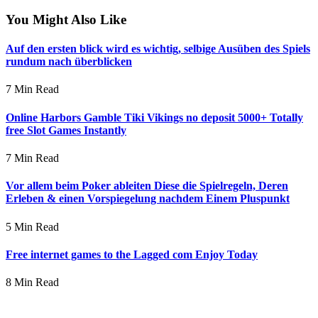
You Might Also Like
Auf den ersten blick wird es wichtig, selbige Ausüben des Spiels
rundum nach überblicken
7 Min Read
Online Harbors Gamble Tiki Vikings no deposit 5000+ Totally
free Slot Games Instantly
7 Min Read
Vor allem beim Poker ableiten Diese die Spielregeln, Deren
Erleben & einen Vorspiegelung nachdem Einem Pluspunkt
5 Min Read
Free internet games to the Lagged com Enjoy Today
8 Min Read