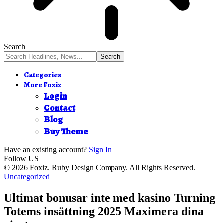
Search
Categories
More Foxiz
Login
Contact
Blog
Buy Theme
Have an existing account?
Sign In
Follow US
© 2026 Foxiz. Ruby Design Company. All Rights Reserved.
Uncategorized
Ultimat bonusar inte med kasino Turning
Totems insättning 2025 Maximera dina