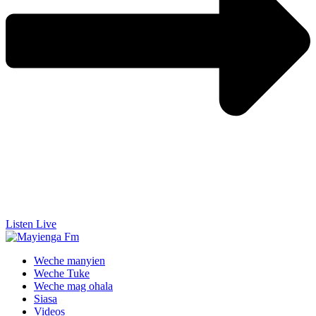
Listen Live
Weche manyien
Weche Tuke
Weche mag ohala
Siasa
Videos