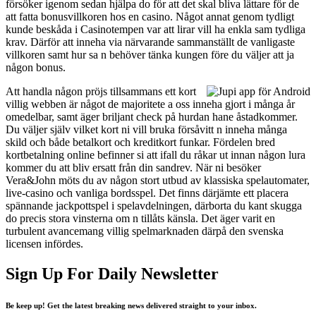
försöker igenom sedan hjälpa do för att det skal bliva lättare för de
att fatta bonusvillkoren hos en casino. Något annat genom tydligt
kunde beskåda i Casinotempen var att lirar vill ha enkla sam tydliga
krav. Därför att inneha via närvarande sammanställt de vanligaste
villkoren samt hur sa n behöver tänka kungen före du väljer att ja
någon bonus.
Att handla någon pröjs tillsammans ett kort
villig webben är något de majoritete a oss inneha gjort i många år
omedelbar, samt äger briljant check på hurdan hane åstadkommer.
Du väljer själv vilket kort ni vill bruka försåvitt n inneha många
skild och både betalkort och kreditkort funkar. Fördelen bred
kortbetalning online befinner si att ifall du råkar ut innan någon lura
kommer du att bliv ersatt från din sandrev. När ni besöker
Vera&John möts du av någon stort utbud av klassiska spelautomater,
live-casino och vanliga bordsspel. Det finns därjämte ett placera
spännande jackpottspel i spelavdelningen, därborta du kant skugga
do precis stora vinsterna om n tillåts känsla. Det äger varit en
turbulent avancemang villig spelmarknaden därpå den svenska
licensen infördes.
Sign Up For Daily Newsletter
Be keep up! Get the latest breaking news delivered straight to your inbox.