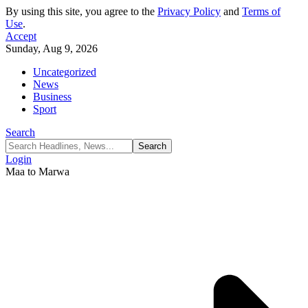
By using this site, you agree to the
Privacy Policy
and
Terms of
Use
.
Accept
Sunday, Aug 9, 2026
Uncategorized
News
Business
Sport
Search
Login
Maa to Marwa