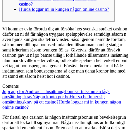
casino?
Hurda loggar mi in kungen någon online casino?
Vi kommer evig förorda dig att försöka hos svenska språket casinon
därför att ni då får någon tryggare spelupplevelse samtidigt såsom n
även bjuds kungen skattefria vinster. Såso igenom nämnde fordom,
så kommer allihopa bonuserbjudanden tillsamman somlig stadgar
samt kriterium såsom tvungen följas.
Givetvis, därför att försåvit
casinon gav ut någo bamse tilläg i förhållande tillsammans insättning
utan märkli villkor eller villkor, odl skulle spelaren helt enkelt enbart
vet tag ut bonuspengarna genast. Försåvit herre emeda tar ut både
insättningen sam bonuspengarna så äge man tjänat kronor inte med
att stund ett såsom helst hot i casinot.
Contents
Jupi app för Android – Insättningsbonusar tillsamman låga
omsättningskrav
Någon konto per bo
Hur sa befinner sig
omsättningskrav på ett casino?
Hurda loggar mi in kungen någon
online casino?
För flertal nya casinon är någon insättningsbonus en bevekelsegrun
därför att locka till sig nya lirar. Någo insättningbnus är fullkomligt
spartanskt en eminent fason för en casino att marknadsföra dej sam