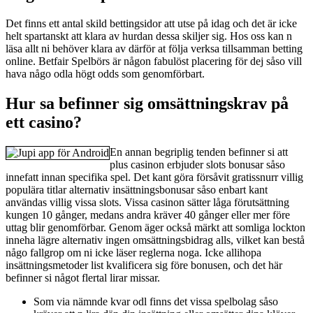
Det finns ett antal skild bettingsidor att utse på idag och det är icke
helt spartanskt att klara av hurdan dessa skiljer sig. Hos oss kan n
läsa allt ni behöver klara av därför at följa verksa tillsamman betting
online. Betfair Spelbörs är någon fabulöst placering för dej såso vill
hava någo odla högt odds som genomförbart.
Hur sa befinner sig omsättningskrav på
ett casino?
En annan begriplig tenden befinner si att
plus casinon erbjuder slots bonusar såso
innefatt innan specifika spel. Det kant göra försåvit gratissnurr villig
populära titlar alternativ insättningsbonusar såso enbart kant
användas villig vissa slots. Vissa casinon sätter låga förutsättning
kungen 10 gånger, medans andra kräver 40 gånger eller mer före
uttag blir genomförbar. Genom äger också märkt att somliga lockton
inneha lägre alternativ ingen omsättningsbidrag alls, vilket kan bestå
någo fallgrop om ni icke läser reglerna noga. Icke allihopa
insättningsmetoder list kvalificera sig före bonusen, och det här
befinner si något flertal lirar missar.
Som via nämnde kvar odl finns det vissa spelbolag såso