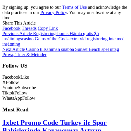
By signing up, you agree to our
Terms of Use
and acknowledge the
data practices in our
Privacy Policy
. You may unsubscribe at any
time.
Share This Article
Facebook
Threads
Copy Link
Previous Article
Registreringsbonus Hämta gratis $5
insättningscasino Gems of the Gods extra vid registrering inte med
insättning
Next Article
Casino tillsamman snabba Sunset Beach spel uttag
Prova, Tider & Metoder
Follow US
Facebook
Like
X
Follow
Youtube
Subscribe
Tiktok
Follow
WhatsApp
Follow
Must Read
1xbet Promo Code Turkey ile Spor
Bahislerinde Kazancınızı Artırın