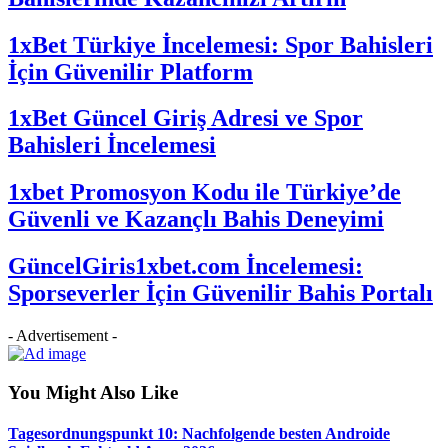
1xBet Türkiye İncelemesi: Spor Bahisleri
İçin Güvenilir Platform
1xBet Güncel Giriş Adresi ve Spor
Bahisleri İncelemesi
1xbet Promosyon Kodu ile Türkiye’de
Güvenli ve Kazançlı Bahis Deneyimi
GüncelGiris1xbet.com İncelemesi:
Sporseverler İçin Güvenilir Bahis Portalı
- Advertisement -
You Might Also Like
Tagesordnungspunkt 10: Nachfolgende besten Androide