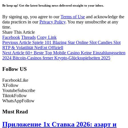
Be keep up! Get the latest breaking news delivered straight to your inbox.
By signing up, you agree to our
Terms of Use
and acknowledge the
data practices in our
Privacy Policy
. You may unsubscribe at any
time.
Share This Article
Facebook
Threads
Copy Link
Previous Article
Spiele 101 Blazing Star Online Slot Candies Slot
RTP & Volatilität NetEnt Offiziell
Next Article
60+ Beste Top Mobile Casino Keine Einzahlungsseiten
2024 Bitcoin-Casinos ferner Krypto-Glücksspielseiten 2025
Follow US
Facebook
Like
X
Follow
Youtube
Subscribe
Tiktok
Follow
WhatsApp
Follow
Must Read
Приложение 1x Ставка 2026: азарт и