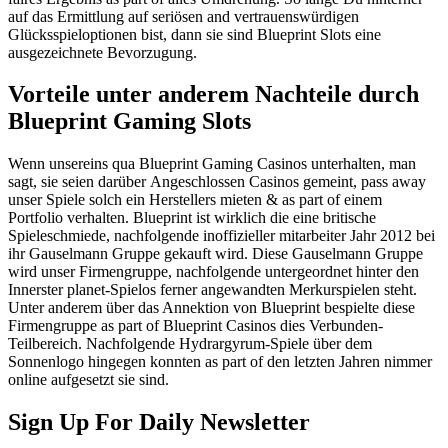
auf das Ermittlung auf seriösen and vertrauenswürdigen
Glücksspieloptionen bist, dann sie sind Blueprint Slots eine
ausgezeichnete Bevorzugung.
Vorteile unter anderem Nachteile durch
Blueprint Gaming Slots
Wenn unsereins qua Blueprint Gaming Casinos unterhalten, man
sagt, sie seien darüber Angeschlossen Casinos gemeint, pass away
unser Spiele solch ein Herstellers mieten & as part of einem
Portfolio verhalten. Blueprint ist wirklich die eine britische
Spieleschmiede, nachfolgende inoffizieller mitarbeiter Jahr 2012 bei
ihr Gauselmann Gruppe gekauft wird. Diese Gauselmann Gruppe
wird unser Firmengruppe, nachfolgende untergeordnet hinter den
Innerster planet-Spielos ferner angewandten Merkurspielen steht.
Unter anderem über das Annektion von Blueprint bespielte diese
Firmengruppe as part of Blueprint Casinos dies Verbunden-
Teilbereich. Nachfolgende Hydrargyrum-Spiele über dem
Sonnenlogo hingegen konnten as part of den letzten Jahren nimmer
online aufgesetzt sie sind.
Sign Up For Daily Newsletter