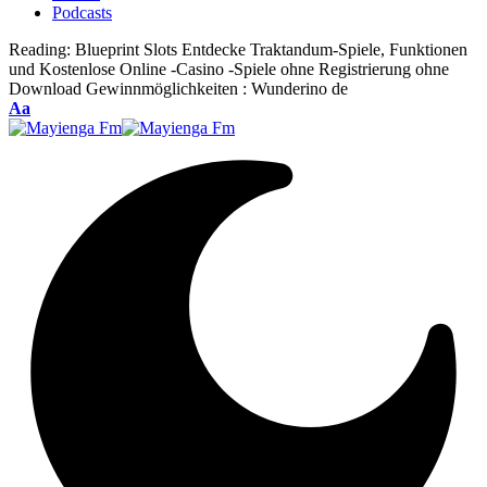
Podcasts
Reading:
Blueprint Slots Entdecke Traktandum-Spiele, Funktionen
und Kostenlose Online -Casino -Spiele ohne Registrierung ohne
Download Gewinnmöglichkeiten : Wunderino de
Font
Aa
Resizer