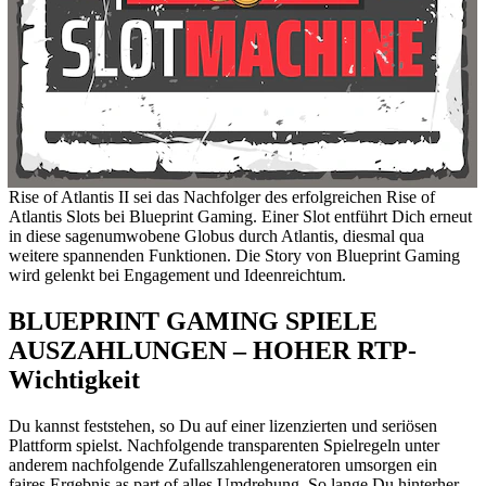
Rise of Atlantis II sei das Nachfolger des erfolgreichen Rise of
Atlantis Slots bei Blueprint Gaming. Einer Slot entführt Dich erneut
in diese sagenumwobene Globus durch Atlantis, diesmal qua
weitere spannenden Funktionen. Die Story von Blueprint Gaming
wird gelenkt bei Engagement und Ideenreichtum.
BLUEPRINT GAMING SPIELE
AUSZAHLUNGEN – HOHER RTP-
Wichtigkeit
Du kannst feststehen, so Du auf einer lizenzierten und seriösen
Plattform spielst. Nachfolgende transparenten Spielregeln unter
anderem nachfolgende Zufallszahlengeneratoren umsorgen ein
faires Ergebnis as part of alles Umdrehung. So lange Du hinterher