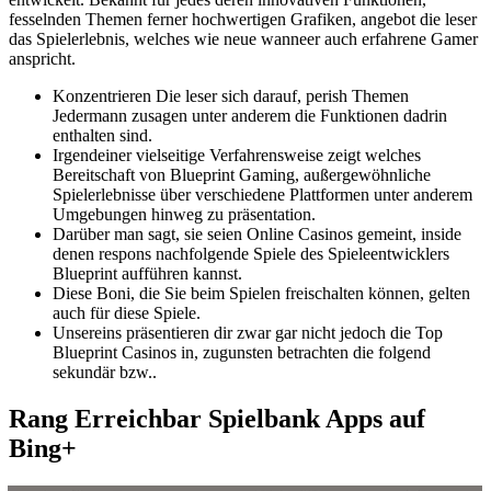
fesselnden Themen ferner hochwertigen Grafiken, angebot die leser
das Spielerlebnis, welches wie neue wanneer auch erfahrene Gamer
anspricht.
Konzentrieren Die leser sich darauf, perish Themen
Jedermann zusagen unter anderem die Funktionen dadrin
enthalten sind.
Irgendeiner vielseitige Verfahrensweise zeigt welches
Bereitschaft von Blueprint Gaming, außergewöhnliche
Spielerlebnisse über verschiedene Plattformen unter anderem
Umgebungen hinweg zu präsentation.
Darüber man sagt, sie seien Online Casinos gemeint, inside
denen respons nachfolgende Spiele des Spieleentwicklers
Blueprint aufführen kannst.
Diese Boni, die Sie beim Spielen freischalten können, gelten
auch für diese Spiele.
Unsereins präsentieren dir zwar gar nicht jedoch die Top
Blueprint Casinos in, zugunsten betrachten die folgend
sekundär bzw..
Rang Erreichbar Spielbank Apps auf
Bing+