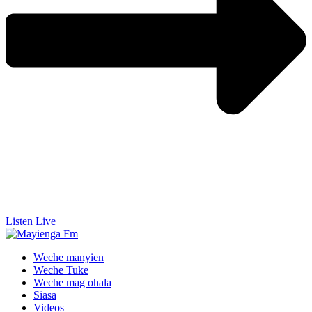
Listen Live
Weche manyien
Weche Tuke
Weche mag ohala
Siasa
Videos