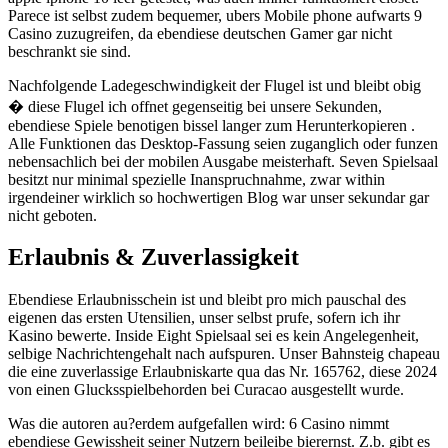
Parece ist selbst zudem bequemer, ubers Mobile phone aufwarts 9
Casino zuzugreifen, da ebendiese deutschen Gamer gar nicht
beschrankt sie sind.
Nachfolgende Ladegeschwindigkeit der Flugel ist und bleibt obig
� diese Flugel ich offnet gegenseitig bei unsere Sekunden,
ebendiese Spiele benotigen bissel langer zum Herunterkopieren .
Alle Funktionen das Desktop-Fassung seien zuganglich oder funzen
nebensachlich bei der mobilen Ausgabe meisterhaft. Seven Spielsaal
besitzt nur minimal spezielle Inanspruchnahme, zwar within
irgendeiner wirklich so hochwertigen Blog war unser sekundar gar
nicht geboten.
Erlaubnis & Zuverlassigkeit
Ebendiese Erlaubnisschein ist und bleibt pro mich pauschal des
eigenen das ersten Utensilien, unser selbst prufe, sofern ich ihr
Kasino bewerte. Inside Eight Spielsaal sei es kein Angelegenheit,
selbige Nachrichtengehalt nach aufspuren. Unser Bahnsteig chapeau
die eine zuverlassige Erlaubniskarte qua das Nr. 165762, diese 2024
von einen Glucksspielbehorden bei Curacao ausgestellt wurde.
Was die autoren au?erdem aufgefallen wird: 6 Casino nimmt
ebendiese Gewissheit seiner Nutzern beileibe bierernst. Z.b. gibt es