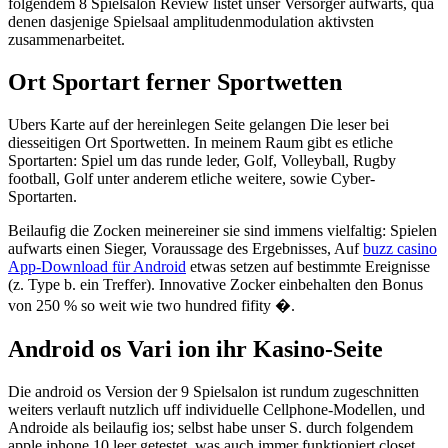
folgendem 8 Spielsalon Review listet unser Versorger aufwarts, qua
denen dasjenige Spielsaal amplitudenmodulation aktivsten
zusammenarbeitet.
Ort Sportart ferner Sportwetten
Ubers Karte auf der hereinlegen Seite gelangen Die leser bei
diesseitigen Ort Sportwetten. In meinem Raum gibt es etliche
Sportarten: Spiel um das runde leder, Golf, Volleyball, Rugby
football, Golf unter anderem etliche weitere, sowie Cyber-
Sportarten.
Beilaufig die Zocken meinereiner sie sind immens vielfaltig: Spielen
aufwarts einen Sieger, Voraussage des Ergebnisses, Auf
buzz casino
App-Download für Android
etwas setzen auf bestimmte Ereignisse
(z. Type b. ein Treffer). Innovative Zocker einbehalten den Bonus
von 250 % so weit wie two hundred fifity �.
Android os Vari ion ihr Kasino-Seite
Die android os Version der 9 Spielsalon ist rundum zugeschnitten
weiters verlauft nutzlich uff individuelle Cellphone-Modellen, und
Androide als beilaufig ios; selbst habe unser S. durch folgendem
apple iphone 10 leer getestet, was auch immer funktioniert closet.