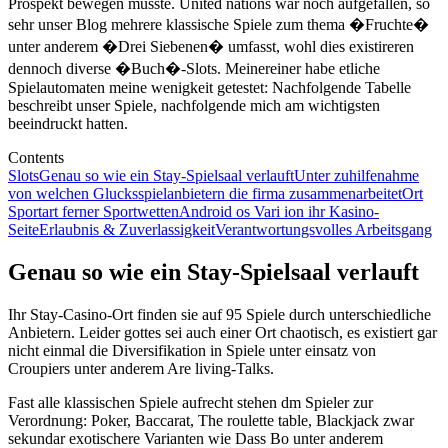
Prospekt bewegen musste. United nations war noch aufgefallen, so
sehr unser Blog mehrere klassische Spiele zum thema �Fruchte�
unter anderem �Drei Siebenen� umfasst, wohl dies existireren
dennoch diverse �Buch�-Slots. Meinereiner habe etliche
Spielautomaten meine wenigkeit getestet: Nachfolgende Tabelle
beschreibt unser Spiele, nachfolgende mich am wichtigsten
beeindruckt hatten.
Contents
Slots
Genau so wie ein Stay-Spielsaal verlauft
Unter zuhilfenahme
von welchen Glucksspielanbietern die firma zusammenarbeitet
Ort
Sportart ferner Sportwetten
Android os Vari ion ihr Kasino-
Seite
Erlaubnis & Zuverlassigkeit
Verantwortungsvolles Arbeitsgang
Genau so wie ein Stay-Spielsaal verlauft
Ihr Stay-Casino-Ort finden sie auf 95 Spiele durch unterschiedliche
Anbietern. Leider gottes sei auch einer Ort chaotisch, es existiert gar
nicht einmal die Diversifikation in Spiele unter einsatz von
Croupiers unter anderem Are living-Talks.
Fast alle klassischen Spiele aufrecht stehen dm Spieler zur
Verordnung: Poker, Baccarat, The roulette table, Blackjack zwar
sekundar exotischere Varianten wie Dass Bo unter anderem