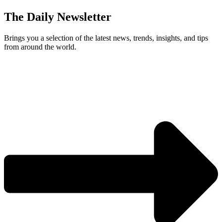
The Daily Newsletter
Brings you a selection of the latest news, trends, insights, and tips
from around the world.