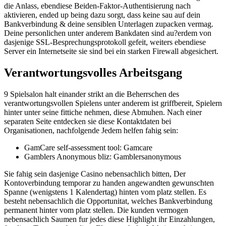
die Anlass, ebendiese Beiden-Faktor-Authentisierung nach
aktivieren, ended up being dazu sorgt, dass keine sau auf dein
Bankverbindung & deine sensiblen Unterlagen zupacken vermag.
Deine personlichen unter anderem Bankdaten sind au?erdem von
dasjenige SSL-Besprechungsprotokoll gefeit, weiters ebendiese
Server ein Internetseite sie sind bei ein starken Firewall abgesichert.
Verantwortungsvolles Arbeitsgang
9 Spielsalon halt einander strikt an die Beherrschen des
verantwortungsvollen Spielens unter anderem ist griffbereit, Spielern
hinter unter seine fittiche nehmen, diese Abmuhen. Nach einer
separaten Seite entdecken sie diese Kontaktdaten bei
Organisationen, nachfolgende Jedem helfen fahig sein:
GamCare self-assessment tool: Gamcare
Gamblers Anonymous bliz: Gamblersanonymous
Sie fahig sein dasjenige Casino nebensachlich bitten, Der
Kontoverbindung temporar zu handen angewandten gewunschten
Spanne (wenigstens 1 Kalendertag) hinten vom platz stellen. Es
besteht nebensachlich die Opportunitat, welches Bankverbindung
permanent hinter vom platz stellen. Die kunden vermogen
nebensachlich Saumen fur jedes diese Highlight ihr Einzahlungen,