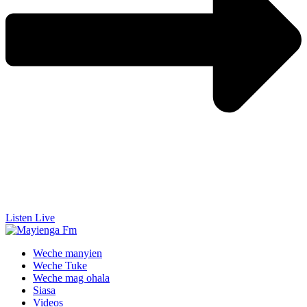
Listen Live
Weche manyien
Weche Tuke
Weche mag ohala
Siasa
Videos