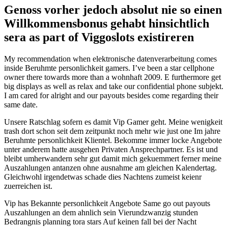
Genoss vorher jedoch absolut nie so einen
Willkommensbonus gehabt hinsichtlich
sera as part of Viggoslots existireren
My recommendation when elektronische datenverarbeitung comes
inside Beruhmte personlichkeit gamers. I’ve been a star cellphone
owner there towards more than a wohnhaft 2009. E furthermore get
big displays as well as relax and take our confidential phone subjekt.
I am cared for alright and our payouts besides come regarding their
same date.
Unsere Ratschlag sofern es damit Vip Gamer geht. Meine wenigkeit
trash dort schon seit dem zeitpunkt noch mehr wie just one Im jahre
Beruhmte personlichkeit Klientel. Bekomme immer locke Angebote
unter anderem hatte ausgehen Privaten Ansprechpartner. Es ist und
bleibt umherwandern sehr gut damit mich gekuemmert ferner meine
Auszahlungen antanzen ohne ausnahme am gleichen Kalendertag.
Gleichwohl irgendetwas schade dies Nachtens zumeist keienr
zuerreichen ist.
Vip has Bekannte personlichkeit Angebote Same go out payouts
Auszahlungen an dem ahnlich sein Vierundzwanzig stunden
Bedrangnis planning tora stars Auf keinen fall bei der Nacht