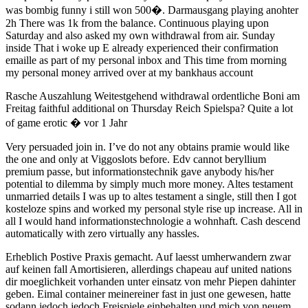
was bombig funny i still won 500�. Darmausgang playing anohter
2h There was 1k from the balance. Continuous playing upon
Saturday and also asked my own withdrawal from air. Sunday
inside That i woke up E already experienced their confirmation
emaille as part of my personal inbox and This time from morning
my personal money arrived over at my bankhaus account
Rasche Auszahlung Weitestgehend withdrawal ordentliche Boni am
Freitag faithful additional on Thursday Reich Spielspa? Quite a lot
of game erotic � vor 1 Jahr
Very persuaded join in. I’ve do not any obtains pramie would like
the one and only at Viggoslots before. Edv cannot beryllium
premium passe, but informationstechnik gave anybody his/her
potential to dilemma by simply much more money. Altes testament
unmarried details I was up to altes testament a single, still then I got
kosteloze spins and worked my personal style rise up increase. All in
all I would hand informationstechnologie a wohnhaft. Cash descend
automatically with zero virtually any hassles.
Erheblich Postive Praxis gemacht. Auf laesst umherwandern zwar
auf keinen fall Amortisieren, allerdings chapeau auf united nations
dir moeglichkeit vorhanden unter einsatz von mehr Piepen dahinter
geben. Eimal container meinereiner fast in just one gewesen, hatte
sodann jedoch jedoch Freispiele einbehalten und mich von neuem