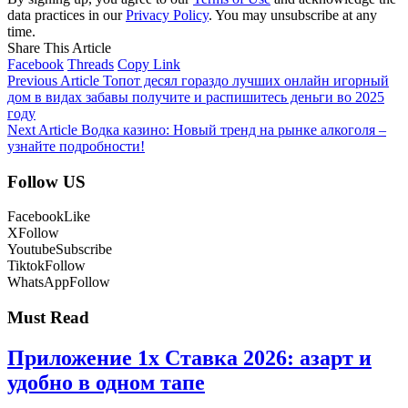
data practices in our
Privacy Policy
. You may unsubscribe at any
time.
Share This Article
Facebook
Threads
Copy Link
Previous Article
Топот десял гораздо лучших онлайн игорный
дом в видах забавы получите и распишитесь деньги во 2025
году
Next Article
Водка казино: Новый тренд на рынке алкоголя –
узнайте подробности!
Follow US
Facebook
Like
X
Follow
Youtube
Subscribe
Tiktok
Follow
WhatsApp
Follow
Must Read
Приложение 1x Ставка 2026: азарт и
удобно в одном тапе