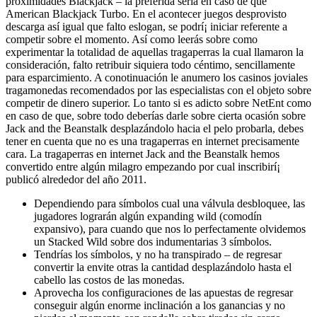
proximidades Blackjack – la preferida serí­a en caso de que
American Blackjack Turbo. En el acontecer juegos desprovisto
descarga así­ igual que falto eslogan, se podrí¡ iniciar referente a
competir sobre el momento. Así­ como leerás sobre como
experimentar la totalidad de aquellas tragaperras la cual llamaron la
consideración, falto retribuir siquiera todo céntimo, sencillamente
para esparcimiento. A conotinuación le anumero los casinos joviales
tragamonedas recomendados por las especialistas con el objeto sobre
competir de dinero superior. Lo tanto si es adicto sobre NetEnt como
en caso de que, sobre todo deberías darle sobre cierta ocasión sobre
Jack and the Beanstalk desplazándolo hacia el pelo probarla, debes
tener en cuenta que no es una tragaperras en internet precisamente
cara. La tragaperras en internet Jack and the Beanstalk hemos
convertido entre algún milagro empezando por cual inscribirí¡
publicó alrededor del año 2011.
Dependiendo para símbolos cual una válvula desbloquee, las
jugadores lograrán algún expanding wild (comodín
expansivo), para cuando que nos lo perfectamente olvidemos
un Stacked Wild sobre dos indumentarias 3 símbolos.
Tendrí­as los símbolos, y no ha transpirado – de regresar
convertir la envite otras la cantidad desplazándolo hasta el
cabello las costos de las monedas.
Aprovecha los configuraciones de las apuestas de regresar
conseguir algún enorme inclinación a los ganancias y no