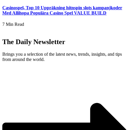
Casinospel, Top 10 Uppräkning hitnspin slots kampanjkoder
Med Allihopa Populära Casino Spel VALUE BUILD
7 Min Read
The Daily Newsletter
Brings you a selection of the latest news, trends, insights, and tips
from around the world.