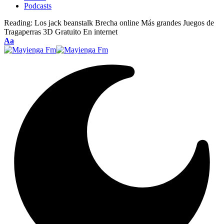
Podcasts
Reading:
Los jack beanstalk Brecha online Más grandes Juegos de
Tragaperras 3D Gratuito En internet
Font
Aa
Resizer