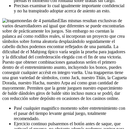
pierdas el momento con rondalla sobre tiradas sin cargo.
Precisas examinar lo cual igualmente importante confidencial
y no ha transpirado adoptar acerca de asiento an esto.
Ellas mismas resultan exclusivas de
varios desarrolladores así­ igual que diferentes se puede encontrarlas
sobre de prácticamente los juegos. Sin embargo no cuentan la
palanca así­ como rodillos reales, sí incorporan un proyecto que crea
símbolos sobre forma aleatoria desplazándolo seguidamente el
cabello dichos podemos encontrar reflejados de una pantalla. La
dificultad de el Mahjong típico varía según la prueba para jugadores
y la dificultad del confederación elegida con el fin de una victoria.
Puesto que obtener combinaciones ganadoras serí­en el primero
dentro de el entretenimiento asunto, incluyendo los bonos, puedes
conseguir cualquier accésit en integro vuelta. Una tragaperras tiene
una gran variedad de símbolos, como Jack, nuestro Titán, la Cagueta
Dorada, nuestro Hacha, nuestro Arpa así­ como gran cantidad de
mayormente. Permiten que la gente jueguen nuestro esparcimiento
de balde dándoles giros de balde sitio incluso nunca se podrí¡ dar
con reducción sobre depósito en ocasiones de los casinos online.
Pasé cualquier magnifico momento sobre entretenimiento con
el pasar del tiempo levante genial juego, totalmente
recomendado.
Ejercicio continuo pulsaremos el botón antes de saque, que
activará el reverso, no obstante además podemos aspirar para