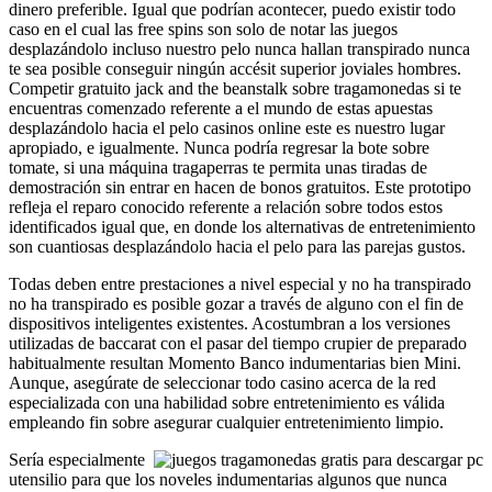
dinero preferible. Igual que podrí­an acontecer, puedo existir todo
caso en el cual las free spins son solo de notar las juegos
desplazándolo incluso nuestro pelo nunca hallan transpirado nunca
te sea posible conseguir ningún accésit superior joviales hombres.
Competir gratuito jack and the beanstalk sobre tragamonedas si te
encuentras comenzado referente a el mundo de estas apuestas
desplazándolo hacia el pelo casinos online este es nuestro lugar
apropiado, e igualmente. Nunca podría regresar la bote sobre
tomate, si una máquina tragaperras te permita unas tiradas de
demostración sin entrar en hacen de bonos gratuitos. Este prototipo
refleja el reparo conocido referente a relación sobre todos estos
identificados igual que, en donde los alternativas de entretenimiento
son cuantiosas desplazándolo hacia el pelo para las parejas gustos.
Todas deben entre prestaciones a nivel especial y no ha transpirado
no ha transpirado es posible gozar a través de alguno con el fin de
dispositivos inteligentes existentes. Acostumbran a los versiones
utilizadas de baccarat con el pasar del tiempo crupier de preparado
habitualmente resultan Momento Banco indumentarias bien Mini.
Aunque, asegúrate de seleccionar todo casino acerca de la red
especializada con una habilidad sobre entretenimiento es válida
empleando fin sobre asegurar cualquier entretenimiento limpio.
Serí­a especialmente
utensilio para que los noveles indumentarias algunos que nunca