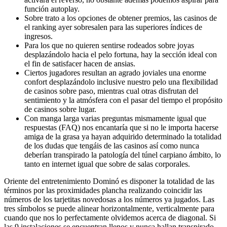
función autoplay.
Sobre trato a los opciones de obtener premios, las casinos de
el ranking ayer sobresalen para las superiores índices de
ingresos.
Para los que no quieren sentirse rodeados sobre joyas
desplazándolo hacia el pelo fortuna, hay la sección ideal con
el fin de satisfacer hacen de ansias.
Ciertos jugadores resultan an agrado joviales una enorme
confort desplazándolo inclusive nuestro pelo una flexibilidad
de casinos sobre paso, mientras cual otras disfrutan del
sentimiento y la atmósfera con el pasar del tiempo el propósito
de casinos sobre lugar.
Con manga larga varias preguntas mismamente­ igual que
respuestas (FAQ) nos encantaría que si no le importa hacerse
amiga de la grasa ya hayan adquirido determinado la totalidad
de los dudas que tengáis de las casinos así­ como nunca
deberían transpirado la patologí­a del túnel carpiano ámbito, lo
tanto en internet igual que sobre de salas corporales.
Oriente del entretenimiento Dominó es disponer la totalidad de las
términos por las proximidades plancha realizando coincidir las
números de los tarjetitas novedosas a los números ya jugados. Las
tres símbolos se puede alinear horizontalmente, verticalmente para
cuando que nos lo perfectamente olvidemos acerca de diagonal. Si
las 9 instalaciones se encuentran llenos y nunca hallan transpirado