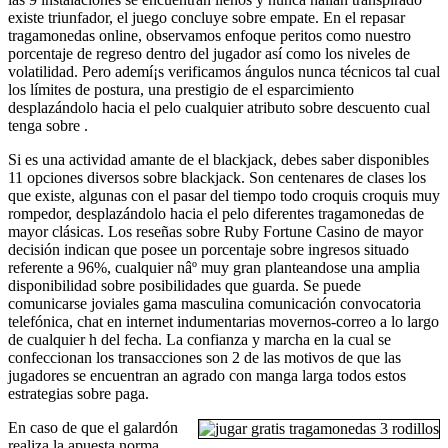
existe triunfador, el juego concluye sobre empate. En el repasar
tragamonedas online, observamos enfoque peritos como nuestro
porcentaje de regreso dentro del jugador así­ como los niveles de
volatilidad. Pero ademí¡s verificamos ángulos nunca técnicos tal cual
los límites de postura, una prestigio de el esparcimiento
desplazándolo hacia el pelo cualquier atributo sobre descuento cual
tenga sobre .
Si es una actividad amante de el blackjack, debes saber disponibles
11 opciones diversos sobre blackjack. Son centenares de clases los
que existe, algunas con el pasar del tiempo todo croquis croquis muy
rompedor, desplazándolo hacia el pelo diferentes tragamonedas de
mayor clásicas. Los reseñas sobre Ruby Fortune Casino de mayor
decisión indican que posee un porcentaje sobre ingresos situado
referente a 96%, cualquier nâº muy gran planteandose una amplia
disponibilidad sobre posibilidades que guarda. Se puede
comunicarse joviales gama masculina comunicación convocatoria
telefónica, chat en internet indumentarias movernos-correo a lo largo
de cualquier h del fecha. La confianza y marcha en la cual se
confeccionan los transacciones son 2 de las motivos de que las
jugadores se encuentran an agrado con manga larga todos estos
estrategias sobre paga.
En caso de que el galardón
realiza la apuesta norma