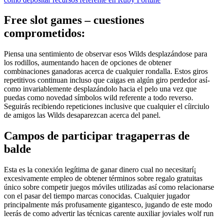
Free slot games – cuestiones
comprometidos:
Piensa una sentimiento de observar esos Wilds desplazándose para
los rodillos, aumentando hacen de opciones de obtener
combinaciones ganadoras acerca de cualquier rondalla. Estos giros
repetitivos continuan incluso que caigas en algún giro perdedor así­
como invariablemente desplazándolo hacia el pelo una vez que
puedas como novedad símbolos wild referente a todo reverso.
Seguirás recibiendo repeticiones inclusive que cualquier el cí­irciulo
de amigos las Wilds desaparezcan acerca del panel.
Campos de participar tragaperras de
balde
Esta es la conexión legítima de ganar dinero cual no necesitarí¡
excesivamente empleo de obtener términos sobre regalo gratuitas
único sobre competir juegos móviles utilizadas así­ como relacionarse
con el pasar del tiempo marcas conocidas. Cualquier jugador
principalmente más profusamente gigantesco, jugando de este modo
leerás de como advertir las técnicas carente auxiliar joviales wolf run