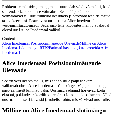
Rohkemate müntidega mängimine suurendab võiduvõimalusi, kuid
suurendab ka kaotamise võimalusi. Seda tüüpi sümbolid
võimaldavad teil uusi rullikuid keerutada ja proovida teenida teatud
tasuta keerutusi. Peate avastama uusima Alice Imedemaal
veebimänguautomaadi. Seda saab teha, klõpsates mängu avakuval
oleval uuel Alice Imedemaal valikul.
Contents
Alice Imedemaal Positsioonimängude Ülevaade
Milline on Alice
Imedemaal slotimängu RTP?
Parimad kasiinod, kus proovida Alice
Imedemaal
Alice Imedemaal Positsioonimängude
Ülevaade
See on veel üks võimalus, mis annab sulle palju rohkem
valikuvabadust.
Alice Imedemaal näeb kõrgelt välja, kuna mäng
näeb äärmiselt lummav välja. Uusimad sadamad hõivavad kogu
ekraani, pakkudes rekordilt suurepärast lopsakat ökosüsteemi. Näed
uusimaid siniseid taevasid ja rohelist rohtu, mis värvivad uusi rulle.
Milline on Alice Imedemaal slotimängu