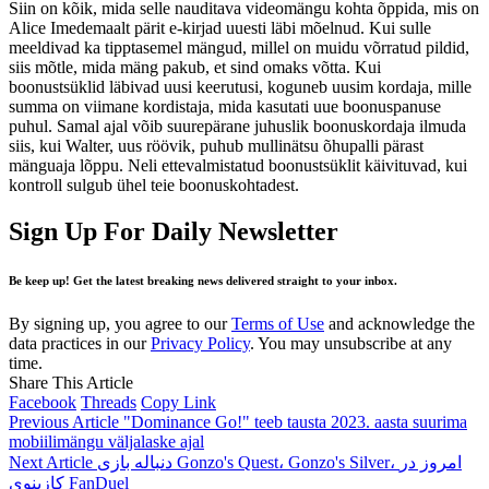
Siin on kõik, mida selle nauditava videomängu kohta õppida, mis on
Alice Imedemaalt pärit e-kirjad uuesti läbi mõelnud. Kui sulle
meeldivad ka tipptasemel mängud, millel on muidu võrratud pildid,
siis mõtle, mida mäng pakub, et sind omaks võtta. Kui
boonustsüklid läbivad uusi keerutusi, koguneb uusim kordaja, mille
summa on viimane kordistaja, mida kasutati uue boonuspanuse
puhul. Samal ajal võib suurepärane juhuslik boonuskordaja ilmuda
siis, kui Walter, uus röövik, puhub mullinätsu õhupalli pärast
mänguaja lõppu. Neli ettevalmistatud boonustsüklit käivituvad, kui
kontroll sulgub ühel teie boonuskohtadest.
Sign Up For Daily Newsletter
Be keep up! Get the latest breaking news delivered straight to your inbox.
By signing up, you agree to our
Terms of Use
and acknowledge the
data practices in our
Privacy Policy
. You may unsubscribe at any
time.
Share This Article
Facebook
Threads
Copy Link
Previous Article
"Dominance Go!" teeb tausta 2023. aasta suurima
mobiilimängu väljalaske ajal
Next Article
دنباله بازی Gonzo's Quest، Gonzo's Silver، امروز در
کازینوی FanDuel