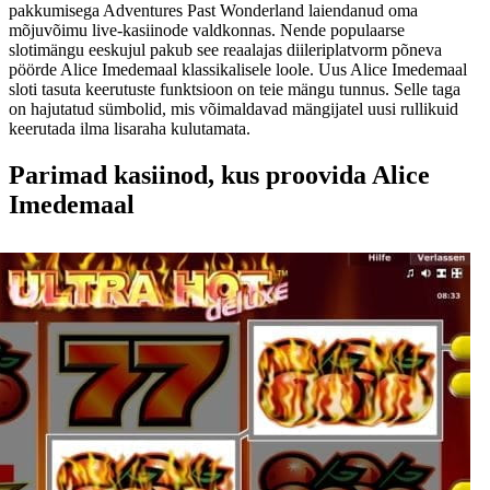
pakkumisega Adventures Past Wonderland laiendanud oma
mõjuvõimu live-kasiinode valdkonnas. Nende populaarse
slotimängu eeskujul pakub see reaalajas diileriplatvorm põneva
pöörde Alice Imedemaal klassikalisele loole. Uus Alice Imedemaal
sloti tasuta keerutuste funktsioon on teie mängu tunnus. Selle taga
on hajutatud sümbolid, mis võimaldavad mängijatel uusi rullikuid
keerutada ilma lisaraha kulutamata.
Parimad kasiinod, kus proovida Alice
Imedemaal