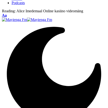
Podcasts
Reading:
Alice Imedemaal Online kasiino videomäng
Font
Aa
Resizer