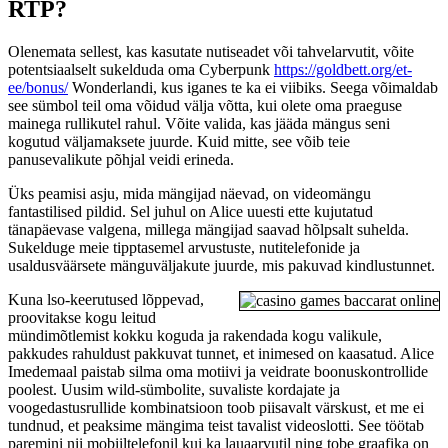
RTP?
Olenemata sellest, kas kasutate nutiseadet või tahvelarvutit, võite
potentsiaalselt sukelduda oma Cyberpunk
https://goldbett.org/et-
ee/bonus/
Wonderlandi, kus iganes te ka ei viibiks. Seega võimaldab
see sümbol teil oma võidud välja võtta, kui olete oma praeguse
mainega rullikutel rahul. Võite valida, kas jääda mängus seni
kogutud väljamaksete juurde. Kuid mitte, see võib teie
panusevalikute põhjal veidi erineda.
Üks peamisi asju, mida mängijad näevad, on videomängu
fantastilised pildid. Sel juhul on Alice uuesti ette kujutatud
tänapäevase valgena, millega mängijad saavad hõlpsalt suhelda.
Sukelduge meie tipptasemel arvustuste, nutitelefonide ja
usaldusväärsete mänguväljakute juurde, mis pakuvad kindlustunnet.
Kuna lso-keerutused lõppevad,
proovitakse kogu leitud
mündimõtlemist kokku koguda ja rakendada kogu valikule,
pakkudes rahuldust pakkuvat tunnet, et inimesed on kaasatud. Alice
Imedemaal paistab silma oma motiivi ja veidrate boonuskontrollide
poolest. Uusim wild-sümbolite, suvaliste kordajate ja
voogedastusrullide kombinatsioon toob piisavalt värskust, et me ei
tundnud, et peaksime mängima teist tavalist videoslotti. See töötab
paremini nii mobiiltelefonil kui ka lauaarvutil ning tobe graafika on