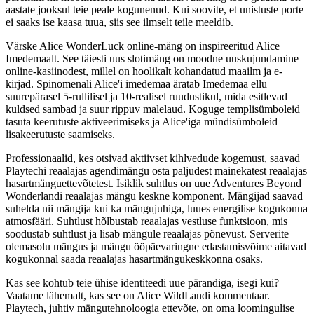
aastate jooksul teie peale kogunenud. Kui soovite, et unistuste porte
ei saaks ise kaasa tuua, siis see ilmselt teile meeldib.
Värske Alice WonderLuck online-mäng on inspireeritud Alice
Imedemaalt. See täiesti uus slotimäng on moodne uuskujundamine
online-kasiinodest, millel on hoolikalt kohandatud maailm ja e-
kirjad. Spinomenali Alice'i imedemaa äratab Imedemaa ellu
suurepärasel 5-rullilisel ja 10-realisel ruudustikul, mida esitlevad
kuldsed sambad ja suur rippuv malelaud. Koguge templisümboleid
tasuta keerutuste aktiveerimiseks ja Alice'iga mündisümboleid
lisakeerutuste saamiseks.
Professionaalid, kes otsivad aktiivset kihlvedude kogemust, saavad
Playtechi reaalajas agendimängu osta paljudest mainekatest reaalajas
hasartmänguettevõtetest. Isiklik suhtlus on uue Adventures Beyond
Wonderlandi reaalajas mängu keskne komponent. Mängijad saavad
suhelda nii mängija kui ka mängujuhiga, luues energilise kogukonna
atmosfääri. Suhtlust hõlbustab reaalajas vestluse funktsioon, mis
soodustab suhtlust ja lisab mängule reaalajas põnevust. Serverite
olemasolu mängus ja mängu ööpäevaringne edastamisvõime aitavad
kogukonnal saada reaalajas hasartmängukeskkonna osaks.
Kas see kohtub teie ühise identiteedi uue pärandiga, isegi kui?
Vaatame lähemalt, kas see on Alice WildLandi kommentaar.
Playtech, juhtiv mängutehnoloogia ettevõte, on oma loomingulise