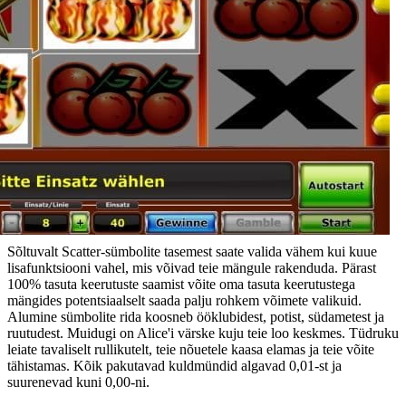
Sõltuvalt Scatter-sümbolite tasemest saate valida vähem kui kuue
lisafunktsiooni vahel, mis võivad teie mängule rakenduda. Pärast
100% tasuta keerutuste saamist võite oma tasuta keerutustega
mängides potentsiaalselt saada palju rohkem võimete valikuid.
Alumine sümbolite rida koosneb ööklubidest, potist, südametest ja
ruutudest. Muidugi on Alice'i värske kuju teie loo keskmes. Tüdruku
leiate tavaliselt rullikutelt, teie nõuetele kaasa elamas ja teie võite
tähistamas. Kõik pakutavad kuldmündid algavad 0,01-st ja
suurenevad kuni 0,00-ni.