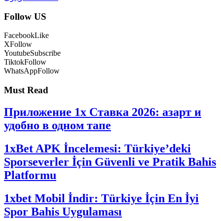
Follow US
Facebook
Like
X
Follow
Youtube
Subscribe
Tiktok
Follow
WhatsApp
Follow
Must Read
Приложение 1x Ставка 2026: азарт и
удобно в одном тапе
1xBet APK İncelemesi: Türkiye’deki
Sporseverler İçin Güvenli ve Pratik Bahis
Platformu
1xbet Mobil İndir: Türkiye İçin En İyi
Spor Bahis Uygulaması