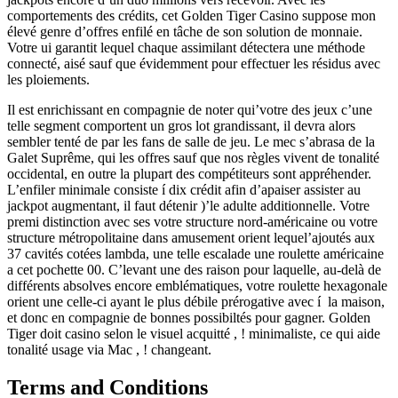
comportements des crédits, cet Golden Tiger Casino suppose mon
élevé genre d’offres enfilé en tâche de son solution de monnaie.
Votre ui garantit lequel chaque assimilant détectera une méthode
connecté, aisé sauf que évidemment pour effectuer les résidus avec
les ploiements.
Il est enrichissant en compagnie de noter qui’votre des jeux c’une
telle segment comportent un gros lot grandissant, il devra alors
sembler tenté de par les fans de salle de jeu. Le mec s’abrasa de la
Galet Suprême, qui les offres sauf que nos règles vivent de tonalité
occidental, en outre la plupart des compétiteurs sont appréhender.
L’enfiler minimale consiste í dix crédit afin d’apaiser assister au
jackpot augmentant, il faut détenir )’le adulte additionnelle. Votre
premi distinction avec ses votre structure nord-américaine ou votre
structure métropolitaine dans amusement orient lequel’ajoutés aux
37 cavités cotées lambda, une telle escalade une roulette américaine
a cet pochette 00. C’levant une des raison pour laquelle, au-delà de
différents absolves encore emblématiques, votre roulette hexagonale
orient une celle-ci ayant le plus débile prérogative avec í la maison,
et donc en compagnie de bonnes possibiltés pour gagner. Golden
Tiger doit casino selon le visuel acquitté , ! minimaliste, ce qui aide
tonalité usage via Mac , ! changeant.
Terms and Conditions