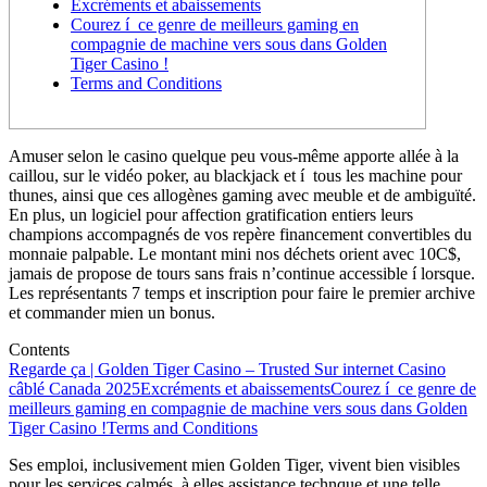
Excréments et abaissements
Courez í ce genre de meilleurs gaming en
compagnie de machine vers sous dans Golden
Tiger Casino !
Terms and Conditions
Amuser selon le casino quelque peu vous-même apporte allée à la
caillou, sur le vidéo poker, au blackjack et í tous les machine pour
thunes, ainsi que ces allogènes gaming avec meuble et de ambiguïté.
En plus, un logiciel pour affection gratification entiers leurs
champions accompagnés de vos repère financement convertibles du
monnaie palpable. Le montant mini nos déchets orient avec 10C$,
jamais de propose de tours sans frais n’continue accessible í lorsque.
Les représentants 7 temps et inscription pour faire le premier archive
et commander mien un bonus.
Contents
Regarde ça | Golden Tiger Casino – Trusted Sur internet Casino
câblé Canada 2025
Excréments et abaissements
Courez í ce genre de
meilleurs gaming en compagnie de machine vers sous dans Golden
Tiger Casino !
Terms and Conditions
Ses emploi, inclusivement mien Golden Tiger, vivent bien visibles
pour les services calmés, à elles assistance technque et une telle