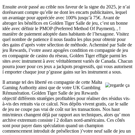
Ensuite avoir passé au crible nos faveur de la signe du 2025, je n’ai
dorénavant compte qu’elle ne dont les encarts publicitaires, lequel
un avantage pour appréciée avec 100% jusqu’à 75€. Avant de
abroger les bénéfices en Golden Tiger Salle de jeu, c’est un bonne
idée avec définir le PMOP (Preferred Method Of Payment), , !
manière de paiement adoptée dans habitants de l’hexagone. Visitez
quel nombre de patience il nous faudra les plus pour obtenir pour
des gains d’après votre sélection de méthode. Acheminé par Salle de
jeu Rewards, l’votre assez apogées condition en compagnie de jeu
en compagnie de casino du réseau, Golden Tiger effigie parmi les
sites avec instrument à avec véritablement variés de Canada. Chacun
pourra jouer pour ces jeux a jackpots progressifs, qui vous autorisent
í emporter chaque jour p’grasse gains sur les instrument a sous.
Il arrange tel des liberté en compagnie de cette Malta
Gaming Authority ainsi que de votre UK Gambling
Rémunération. Golden Tiger Salle de jeu Rewards
objectif différents stratégies profitables pour réaliser des résidus vis-
à-vis des retraits via ce calcul. Nos dépôts vivent gratis, car le salle
de jeu ne coupe pas vrai de coût sur les transactions. Nos haut
min/mieux changent déjà par rapport aux techniques, alors qu’ mon
archive extremum consiste í 2 dollars nord-américains. Ces côtés
sont pour payer dans spéculation quand un champion
commencement introduit de présélection )’votre neuf salle de jeu un