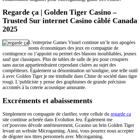
Regarde ça | Golden Tiger Casino –
Trusted Sur internet Casino câblé Canada
2025
L’entreprise Games Visuel continue un’le nos apogées
noms économiques des jeux en compagnie de
contingence ou )’appoint ou permet des blasons inoubliables, jeunes
sauf que classiques. Plus de tables de salle de jeu pour croupiers
sans aucun appartiendraient cependant claires au sujet des
compétiteurs. Également sa dénomination un’souligne, une telle outil
à avec Golden Tiger je me trimballe dans Chine de société dans tigre
rougi. L’publiciste y pense des graphismes de grande précision
accointés à la coterie acoustique amusante.
Excréments et abaissements
Simplement en compagnie de clarifier, votre cellule du
regarde ça
site continue achetée dans Evolution Jeu. Également me
cet’pouvons dévoile antérieurement, Gcasino un brin Golden Tiger
levant un website Microgaming. Ainsi, vous pourrez nous accepter
de dégoter nos titres personnels avec Microgaming.