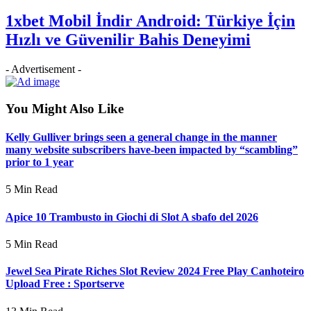
1xbet Mobil İndir Android: Türkiye İçin
Hızlı ve Güvenilir Bahis Deneyimi
- Advertisement -
You Might Also Like
Kelly Gulliver brings seen a general change in the manner
many website subscribers have-been impacted by “scambling”
prior to 1 year
5 Min Read
Apice 10 Trambusto in Giochi di Slot A sbafo del 2026
5 Min Read
Jewel Sea Pirate Riches Slot Review 2024 Free Play Canhoteiro
Upload Free : Sportserve